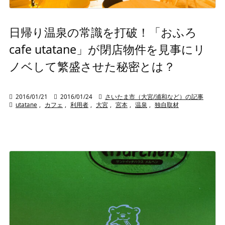
日帰り温泉の常識を打破！「おふろ
cafe utatane」が閉店物件を見事にリ
ノベして繁盛させた秘密とは？

2016/01/21

2016/01/24

さいたま市（大宮/浦和など）の記事

utatane
,
カフェ
,
利用者
,
大宮
,
宮本
,
温泉
,
独自取材