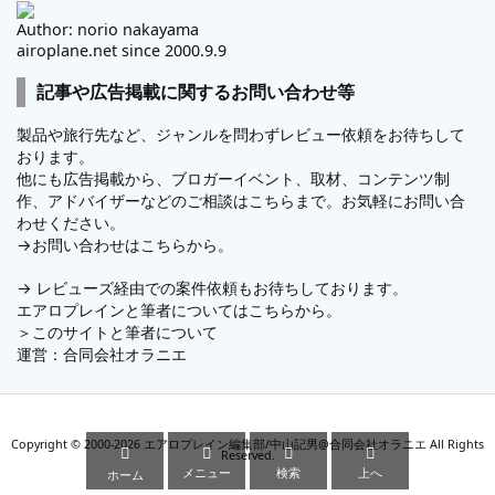
Author: norio nakayama
airoplane.net since 2000.9.9
記事や広告掲載に関するお問い合わせ等
製品や旅行先など、ジャンルを問わずレビュー依頼をお待ちして
おります。
他にも広告掲載から、ブロガーイベント、取材、コンテンツ制
作、アドバイザーなどのご相談はこちらまで。お気軽にお問い合
わせください。
→
お問い合わせはこちらから。
→
レビューズ
経由での案件依頼もお待ちしております。
エアロプレインと筆者についてはこちらから。
＞
このサイトと筆者について
運営：
合同会社オラニエ
Copyright ©
2000
-2026
エアロプレイン編集部/中山記男@合同会社オラニエ
All Rights




Reserved.
メニュー
検索
上へ
ホーム