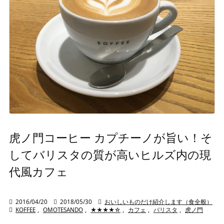
虎ノ門コーヒー カプチーノが旨い！そ
してバリスタの質が高いヒルズ内の現
代風カフェ

2016/04/20

2018/05/30

おいしいものだけ紹介します（食全般）

KOFFEE
,
OMOTESANDO
,
★★★★☆
,
カフェ
,
バリスタ
,
虎ノ門