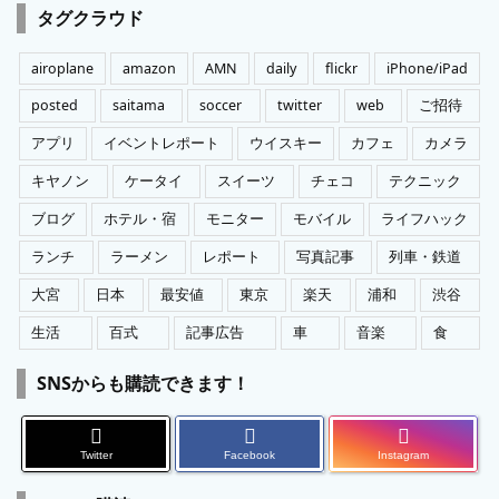
ゴ
タグクラウド
リ
ー
airoplane
amazon
AMN
daily
flickr
iPhone/iPad
posted
saitama
soccer
twitter
web
ご招待
アプリ
イベントレポート
ウイスキー
カフェ
カメラ
キヤノン
ケータイ
スイーツ
チェコ
テクニック
ブログ
ホテル・宿
モニター
モバイル
ライフハック
ランチ
ラーメン
レポート
写真記事
列車・鉄道
大宮
日本
最安値
東京
楽天
浦和
渋谷
生活
百式
記事広告
車
音楽
食
SNSからも購読できます！
Twitter
Facebook
Instagram