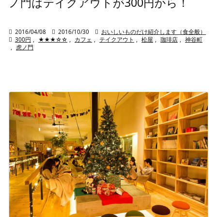
ノ門はテイクアウトが300円から！

2016/04/08

2016/10/30

おいしいものだけ紹介します（食全般）

300円
,
★★★☆☆
,
カフェ
,
テイクアウト
,
松屋
,
珈琲店
,
神谷町
,
虎ノ門