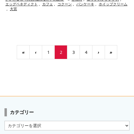
エッグベネディクト
,
カフェ
,
コクーン
,
パンケーキ
,
ホイップクリーム
,
大宮
«
‹
1
2
3
4
›
»
カテゴリー
カ
テ