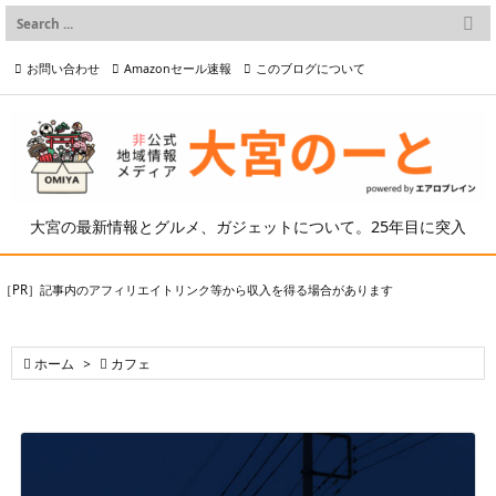

メニュー
お問い合わせ
Amazonセール速報
このブログについて

前へ

プライバシーポリシー等
写真の2次利用について

次へ

検索
大宮の最新情報とグルメ、ガジェットについて。25年目に突入
［PR］記事内のアフィリエイトリンク等から収入を得る場合があります

ホーム
>

カフェ