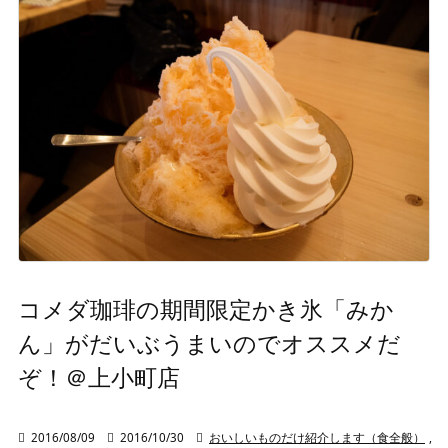
コメダ珈琲の期間限定かき氷「みか
ん」がだいぶうまいのでオススメだ
ぞ！＠上小町店

2016/08/09

2016/10/30

おいしいものだけ紹介します（食全般）
,