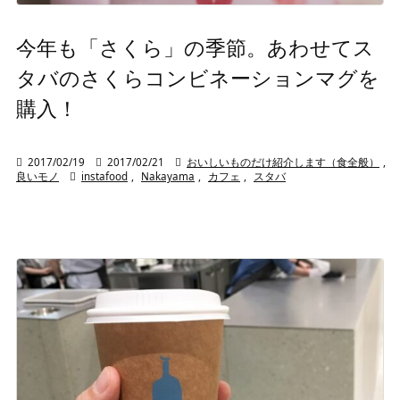
今年も「さくら」の季節。あわせてス
タバのさくらコンビネーションマグを
購入！

2017/02/19

2017/02/21

おいしいものだけ紹介します（食全般）
,
良いモノ

instafood
,
Nakayama
,
カフェ
,
スタバ