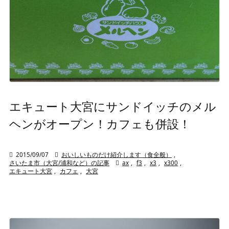
エキュート大宮にサンドイッチのメル
ヘンがオープン！カフェも併設！

2015/09/07

おいしいものだけ紹介します（食全般）
,
さいたま市（大宮/浦和など）の記事

ax
,
f3
,
x3
,
x300
,
エキュート大宮
,
カフェ
,
大宮