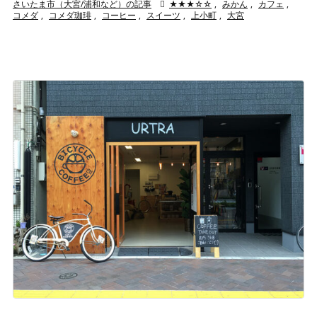
さいたま市（大宮/浦和など）の記事

★★★☆☆
,
みかん
,
カフェ
,
コメダ
,
コメダ珈琲
,
コーヒー
,
スイーツ
,
上小町
,
大宮