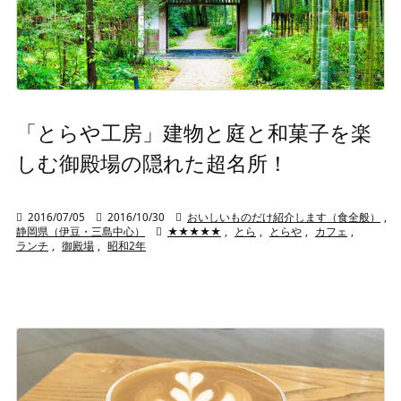
「とらや工房」建物と庭と和菓子を楽
しむ御殿場の隠れた超名所！

2016/07/05

2016/10/30

おいしいものだけ紹介します（食全般）
,
静岡県（伊豆・三島中心）

★★★★★
,
とら
,
とらや
,
カフェ
,
ランチ
,
御殿場
,
昭和2年