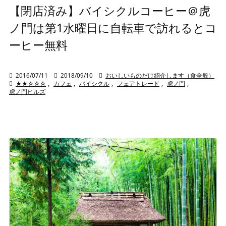
【閉店済み】バイシクルコーヒー＠虎
ノ門は第1水曜日に自転車で訪れるとコ
ーヒー無料

2016/07/11

2018/09/10

おいしいものだけ紹介します（食全般）

★★☆☆☆
,
カフェ
,
バイシクル
,
フェアトレード
,
虎ノ門
,
虎ノ門ヒルズ