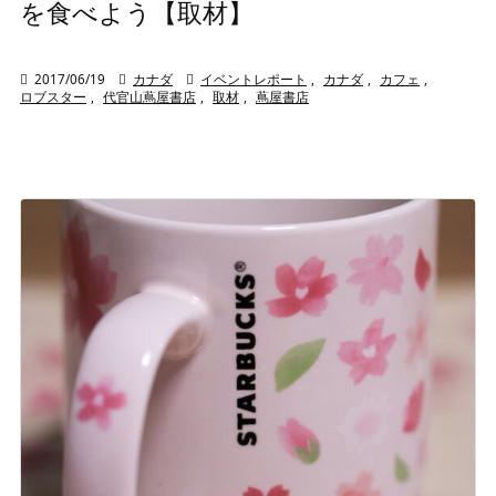
を食べよう【取材】

2017/06/19

カナダ

イベントレポート
,
カナダ
,
カフェ
,
ロブスター
,
代官山蔦屋書店
,
取材
,
蔦屋書店