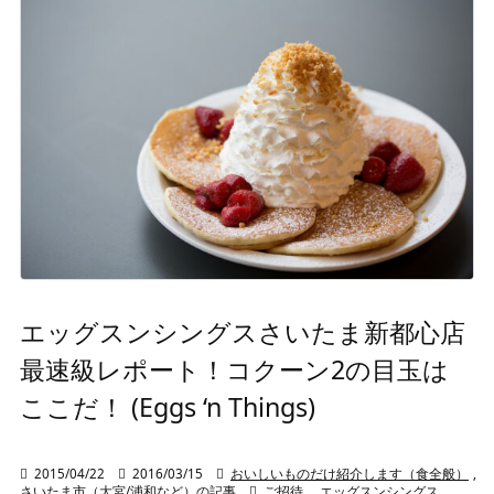
エッグスンシングスさいたま新都心店
最速級レポート！コクーン2の目玉は
ここだ！ (Eggs ‘n Things)

2015/04/22

2016/03/15

おいしいものだけ紹介します（食全般）
,
さいたま市（大宮/浦和など）の記事

ご招待
,
エッグスンシングス
,