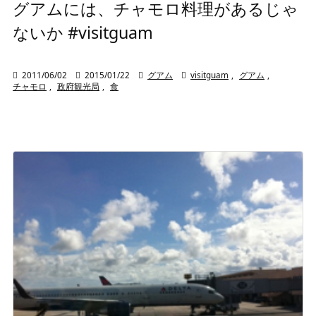
グアムには、チャモロ料理があるじゃ
ないか #visitguam

2011/06/02

2015/01/22

グアム

visitguam
,
グアム
,
チャモロ
,
政府観光局
,
食