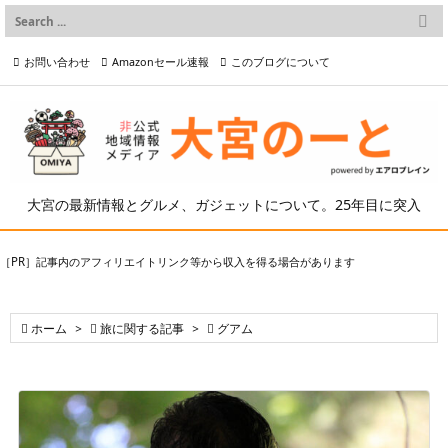

メニュー
お問い合わせ
Amazonセール速報
このブログについて

前へ

プライバシーポリシー等
写真の2次利用について

次へ

検索
大宮の最新情報とグルメ、ガジェットについて。25年目に突入
［PR］記事内のアフィリエイトリンク等から収入を得る場合があります

ホーム
>

旅に関する記事
>

グアム