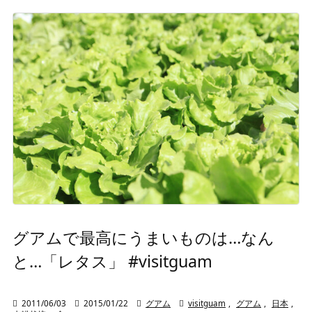
グアムで最高にうまいものは…なん
と…「レタス」 #visitguam

2011/06/03

2015/01/22

グアム

visitguam
,
グアム
,
日本
,