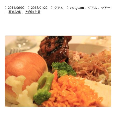

2011/06/02

2015/01/22

グアム

visitguam
,
グアム
,
ツアー
,
写真記事
,
政府観光局