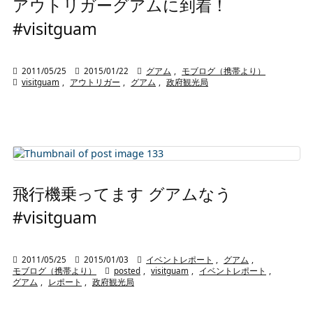
アウトリガーグアムに到着！
#visitguam

2011/05/25

2015/01/22

グアム
,
モブログ（携帯より）

visitguam
,
アウトリガー
,
グアム
,
政府観光局
飛行機乗ってます グアムなう
#visitguam

2011/05/25

2015/01/03

イベントレポート
,
グアム
,
モブログ（携帯より）

posted
,
visitguam
,
イベントレポート
,
グアム
,
レポート
,
政府観光局