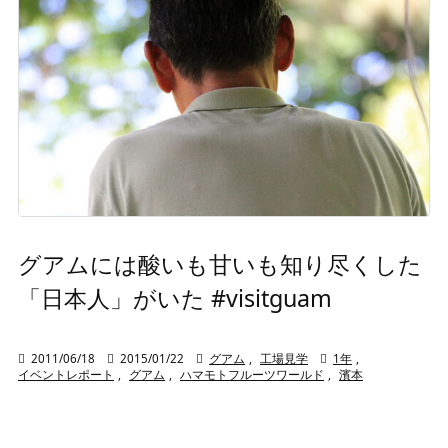
グアムには酸いも甘いも知り尽くした
「日本人」がいた #visitguam

2011/06/18

2015/01/22

グアム
,
工場見学

1年
,
イベントレポート
,
グアム
,
ハマモトフルーツワールド
,
濱本