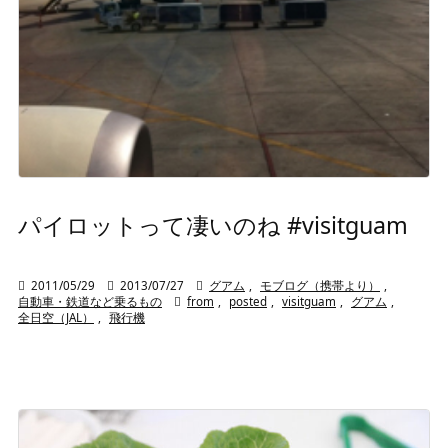
パイロットって凄いのね #visitguam

2011/05/29

2013/07/27

グアム
,
モブログ（携帯より）
,
自動車・鉄道など乗るもの

from
,
posted
,
visitguam
,
グアム
,
全日空（JAL）
,
飛行機