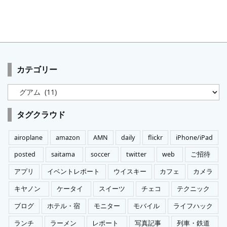
カテゴリー
カ
テ
ゴ
タグクラウド
リ
ー
airoplane
amazon
AMN
daily
flickr
iPhone/iPad
posted
saitama
soccer
twitter
web
ご招待
アプリ
イベントレポート
ウイスキー
カフェ
カメラ
キヤノン
ケータイ
スイーツ
チェコ
テクニック
ブログ
ホテル・宿
モニター
モバイル
ライフハック
ランチ
ラーメン
レポート
写真記事
列車・鉄道