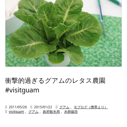
衝撃的過ぎるグアムのレタス農園
#visitguam

2011/05/26

2015/01/22

グアム
,
モブログ（携帯より）

visitguam
,
グアム
,
政府観光局
,
水耕栽培