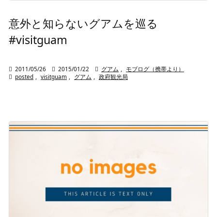
意外と知らないグアムを巡る
#visitguam

2011/05/26

2015/01/22

グアム
,
モブログ（携帯より）

posted
,
visitguam
,
グアム
,
政府観光局