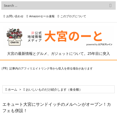

メニュー
お問い合わせ
Amazonセール速報
このブログについて

前へ

プライバシーポリシー等
写真の2次利用について

次へ

検索
大宮の最新情報とグルメ、ガジェットについて。25年目に突入
［PR］記事内のアフィリエイトリンク等から収入を得る場合があります

ホーム
>

おいしいものだけ紹介します（食全般）
エキュート大宮にサンドイッチのメルヘンがオープン！カ
フェも併設！