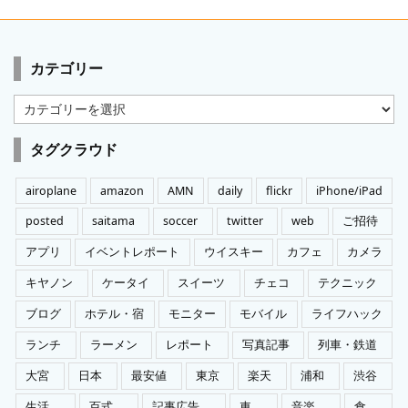
カテゴリー
カ
テ
ゴ
タグクラウド
リ
ー
airoplane
amazon
AMN
daily
flickr
iPhone/iPad
posted
saitama
soccer
twitter
web
ご招待
アプリ
イベントレポート
ウイスキー
カフェ
カメラ
キヤノン
ケータイ
スイーツ
チェコ
テクニック
ブログ
ホテル・宿
モニター
モバイル
ライフハック
ランチ
ラーメン
レポート
写真記事
列車・鉄道
大宮
日本
最安値
東京
楽天
浦和
渋谷
生活
百式
記事広告
車
音楽
食