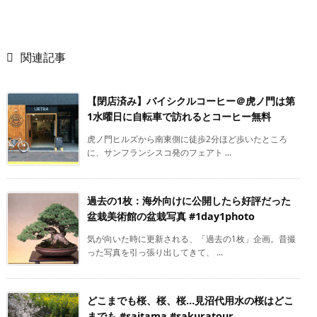

関連記事
【閉店済み】バイシクルコーヒー＠虎ノ門は第
1水曜日に自転車で訪れるとコーヒー無料
虎ノ門ヒルズから南東側に徒歩2分ほど歩いたところ
に、サンフランシスコ発のフェアト ...
過去の1枚：海外向けに公開したら好評だった
盆栽美術館の盆栽写真 #1day1photo
気が向いた時に更新される、「過去の1枚」企画。昔撮
った写真を引っ張り出してきて、 ...
どこまでも桜、桜、桜…見沼代用水の桜はどこ
までも #saitama #sakuratour