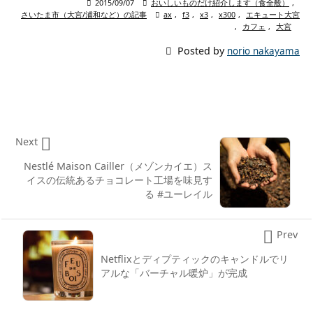

2015/09/07

おいしいものだけ紹介します（食全般）
,
さいたま市（大宮/浦和など）の記事

ax
,
f3
,
x3
,
x300
,
エキュート大宮
,
カフェ
,
大宮

Posted by
norio nakayama

Next
Nestlé Maison Cailler（メゾンカイエ）ス
イスの伝統あるチョコレート工場を味見す
る #ユーレイル

Prev
Netflixとディプティックのキャンドルでリ
アルな「バーチャル暖炉」が完成