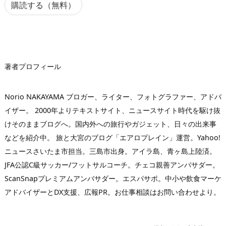
ア
購読する（無料）
ド
レ
ス
著者プロフィール
Norio NAKAYAMA ブロガー、ライター、フォトグラファー、アドバ
イザー。 2000年よりテキストサイト、ニュースサイト時代を駆け抜
けそのままブログへ。国内外への旅行やガジェット、日々の出来事
などを紹介中。 旅と大宮のブログ「エアロプレイン」運営。Yahoo!
ニュースさいたま市担当。三島市出身。アイラ島、青ヶ島上陸済。
JFA公認C級サッカー/フットサルコーチ。チェコ親善アンバサダー。
ScanSnapプレミアムアンバサダー。エスパサポ。中小や飲食マーケ
アドバイザーとDX支援、広報PR。お仕事相談はお問い合わせより。