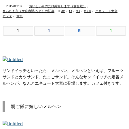

2015/09/07

おいしいものだけ紹介します（食全般）
,
さいたま市（大宮/浦和など）の記事

ax
,
f3
,
x3
,
x300
,
エキュート大宮
,
カフェ
,
大宮
B!
サンドイッチといったら、メルヘン。メルヘンといえば、フルーツ
サンドとカツサンド、たまごサンド。そんなサンドイッチの定番メ
ルヘンが、なんとエキュート大宮に登場します。カフェ付きです。
朝ご飯に嬉しいメルヘン