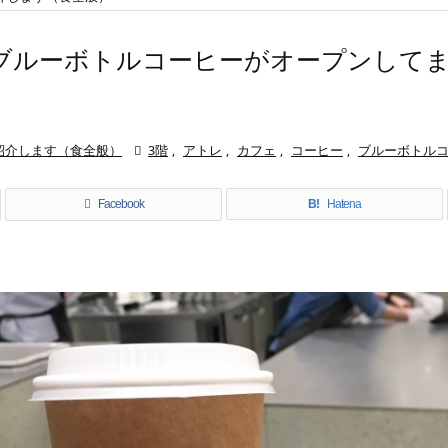
ブルーボトルコーヒーがオープンして
紹介します（食全般）

3階
,
アトレ
,
カフェ
,
コーヒー
,
ブルーボトル
Facebook
B!
Hatena