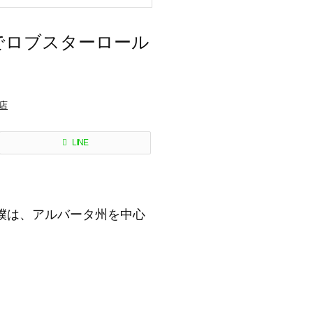
アでロブスターロール
店
LINE
僕は、アルバータ州を中心