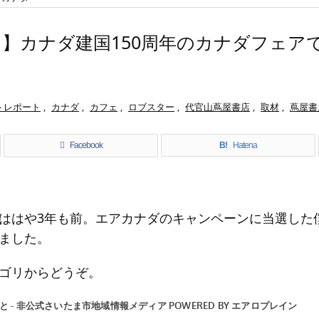
7/11】カナダ建国150周年のカナダフェ
】
トレポート
,
カナダ
,
カフェ
,
ロブスター
,
代官山蔦屋書店
,
取材
,
蔦屋書
Facebook
B!
Hatena
ははや3年も前。エアカナダのキャンペーンに当選した
ました。
ゴリからどうぞ。