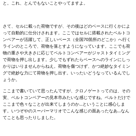
と。これ、とんでもないことやってますよ。
さて、セルに載った荷物ですが、その後はどのベースに行くかによ
って自動的に仕分けされます。ここではセルに搭載されたベルトコ
ンベアーが活躍して、正しいベース（全国70箇所のどこか）へ行く
ラインのところで、荷物を落とすようになっています。ここでも荷
物の重さや大きさに応じてベルトコンベアーがジャストタイミング
で荷物を押し出します。少しでもずれたらベースへのラインにしっ
かりはいりませんからねえ。荷物を傷つけず、かつ絶妙なタイミン
グで絶妙な力にて荷物を押し出す。いったいどうなっているんでし
ょうか。
ここまで書いていて思ったんですが、クロノゲートってのは、その
実、ベルトコンベアーの見本市みたいな感じですね。ベルトだけで
ここまで色々なことが出来てしまうのか…ということに感心しま
す。いつぞやのスーパーマリオでこんな感じの面あったなあ…なん
てことも思ったりしました。