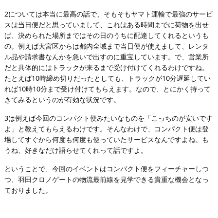
2については本当に最高の話で、そもそもヤマト運輸で最強のサービ
スは当日便だと思っていまして、これはある時間までに荷物を出せ
ば、決められた場所まではその日のうちに配達してくれるというも
の。例えば大宮区からは都内全域まで当日便が使えまして、レンタ
ル品や請求書なんかを急いで出すのに重宝しています。で、営業所
だと具体的にはトラックが来るまで受け付けてくれるわけですね。
たとえば10時締め切りだったとしても、トラックが10分遅延してい
れば10時10分まで受け付けてもらえます。なので、とにかく持って
きてみるというのが有効な状況です。
3は例えば今回のコンパクト便みたいなものを「こっちのが安いです
よ」と教えてもらえるわけです。そんなわけで、コンパクト便は登
場してすぐから何度も何度も使っていたサービスなんですよね。も
うね、好きなだけ語らせてくれって話ですよ。
ということで、今回のイベントはコンパクト便をフィーチャーしつ
つ、羽田クロノゲートの物流最前線を見学できる貴重な機会となっ
ておりました。