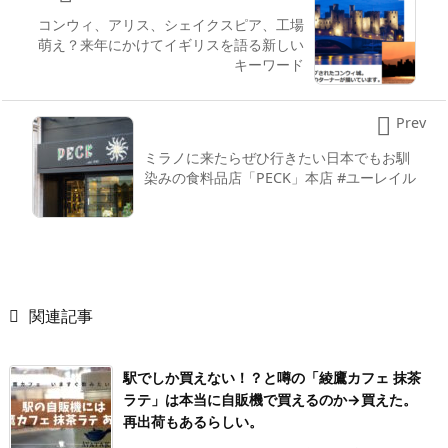
コンウィ、アリス、シェイクスピア、工場
萌え？来年にかけてイギリスを語る新しい
キーワード

Prev
ミラノに来たらぜひ行きたい日本でもお馴
染みの食料品店「PECK」本店 #ユーレイル

関連記事
駅でしか買えない！？と噂の「綾鷹カフェ 抹茶
ラテ」は本当に自販機で買えるのか→買えた。
再出荷もあるらしい。