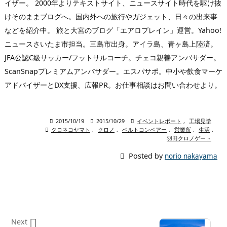
イザー。 2000年よりテキストサイト、ニュースサイト時代を駆け抜
けそのままブログへ。国内外への旅行やガジェット、日々の出来事
などを紹介中。 旅と大宮のブログ「エアロプレイン」運営。Yahoo!
ニュースさいたま市担当。三島市出身。アイラ島、青ヶ島上陸済。
JFA公認C級サッカー/フットサルコーチ。チェコ親善アンバサダー。
ScanSnapプレミアムアンバサダー。エスパサポ。中小や飲食マーケ
アドバイザーとDX支援、広報PR。お仕事相談はお問い合わせより。

2015/10/19

2015/10/29

イベントレポート
,
工場見学

クロネコヤマト
,
クロノ
,
ベルトコンベアー
,
営業所
,
生活
,
羽田クロノゲート

Posted by
norio nakayama

Next