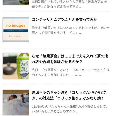
出荷制限がされているという人気商品「綾鷹カフェ 抹
茶ラテ」が駅なら買えるって本当 ...
コンテッサとムアツふとんを買ってみた
昨年より健康の向上につとめているわけですが、その一
環として長時間をすごす「イス」 ...
なぜ「綾鷹茶会」はここまで力を入れて茶の淹
れ方や合組を体験させるのか？
先日、「綾鷹茶会」という、日本コカ・コーラさん主催
のイベントに参加しました。この ...
原因不明のギャン泣き「コリック/たそがれ泣
き」の対処法「コリック抱き」がかなり効く
我が家の のりたまちゃんも生後1カ月を突破しまして、
いろいろと出来ることやアクシ ...