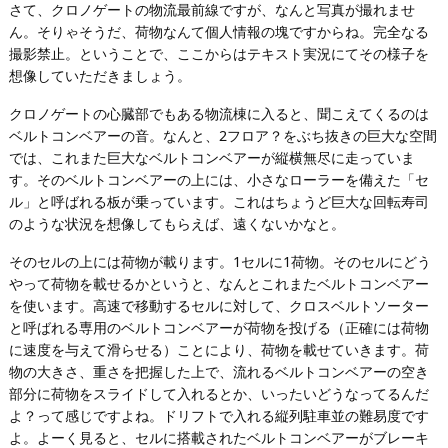
さて、クロノゲートの物流最前線ですが、なんと写真が撮れませ
ん。そりゃそうだ、荷物なんて個人情報の塊ですからね。完全なる
撮影禁止。ということで、ここからはテキスト実況にてその様子を
想像していただきましょう。
クロノゲートの心臓部でもある物流棟に入ると、聞こえてくるのは
ベルトコンベアーの音。なんと、2フロア？をぶち抜きの巨大な空間
では、これまた巨大なベルトコンベアーが縦横無尽に走っていま
す。そのベルトコンベアーの上には、小さなローラーを備えた「セ
ル」と呼ばれる板が乗っています。これはちょうど巨大な回転寿司
のような状況を想像してもらえば、遠くないかなと。
そのセルの上には荷物が載ります。1セルに1荷物。そのセルにどう
やって荷物を載せるかというと、なんとこれまたベルトコンベアー
を使います。高速で移動するセルに対して、クロスベルトソーター
と呼ばれる専用のベルトコンベアーが荷物を投げる（正確には荷物
に速度を与えて滑らせる）ことにより、荷物を載せていきます。荷
物の大きさ、重さを把握した上で、流れるベルトコンベアーの空き
部分に荷物をスライドして入れるとか、いったいどうなってるんだ
よ？って感じですよね。ドリフトで入れる縦列駐車並の難易度です
よ。よーく見ると、セルに搭載されたベルトコンベアーがブレーキ