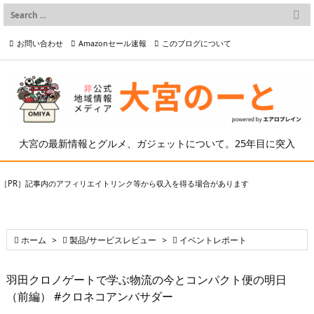

メニュー
お問い合わせ
Amazonセール速報
このブログについて

前へ

プライバシーポリシー等
写真の2次利用について

次へ

検索
大宮の最新情報とグルメ、ガジェットについて。25年目に突入
［PR］記事内のアフィリエイトリンク等から収入を得る場合があります

ホーム
>

製品/サービスレビュー
>

イベントレポート
羽田クロノゲートで学ぶ物流の今とコンパクト便の明日
（前編） #クロネコアンバサダー