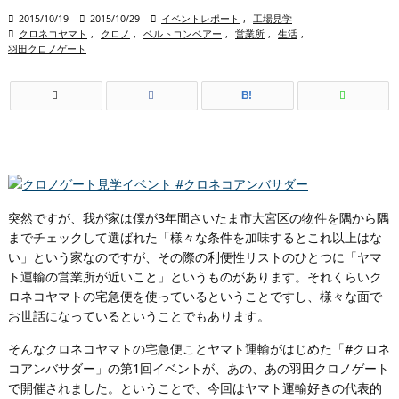

2015/10/19

2015/10/29

イベントレポート
,
工場見学

クロネコヤマト
,
クロノ
,
ベルトコンベアー
,
営業所
,
生活
,
羽田クロノゲート
B!
突然ですが、我が家は僕が3年間さいたま市大宮区の物件を隅から隅
までチェックして選ばれた「様々な条件を加味するとこれ以上はな
い」という家なのですが、その際の利便性リストのひとつに「ヤマ
ト運輸の営業所が近いこと」というものがあります。それくらいク
ロネコヤマトの宅急便を使っているということですし、様々な面で
お世話になっているということでもあります。
そんなクロネコヤマトの宅急便ことヤマト運輸がはじめた「#クロネ
コアンバサダー」の第1回イベントが、あの、あの羽田クロノゲート
で開催されました。ということで、今回はヤマト運輸好きの代表的