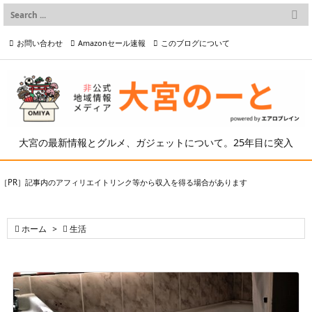

メニュー
お問い合わせ
Amazonセール速報
このブログについて

前へ

プライバシーポリシー等
写真の2次利用について

次へ

検索
大宮の最新情報とグルメ、ガジェットについて。25年目に突入
［PR］記事内のアフィリエイトリンク等から収入を得る場合があります

ホーム
>

生活