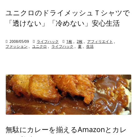
ユニクロのドライメッシュＴシャツで
「透けない」「冷めない」安心生活

2008/05/09

ライフハック

1枚
,
2枚
,
アフィリエイト
,
ファッション
,
ユニクロ
,
ライフハック
,
夏
,
生活
無駄にカレーを揃えるAmazonとカレ