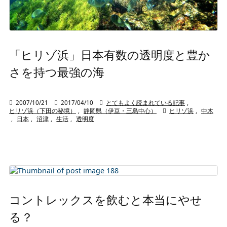
「ヒリゾ浜」日本有数の透明度と豊か
さを持つ最強の海

2007/10/21

2017/04/10

とてもよく読まれている記事
,
ヒリゾ浜（下田の秘境）
,
静岡県（伊豆・三島中心）

ヒリゾ浜
,
中木
,
日本
,
沼津
,
生活
,
透明度
コントレックスを飲むと本当にやせ
る？