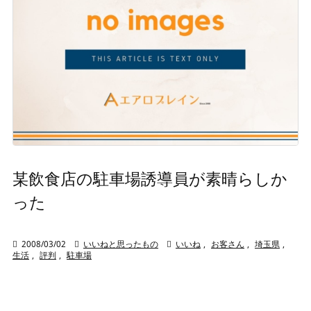
某飲食店の駐車場誘導員が素晴らしか
った

2008/03/02

いいねと思ったもの

いいね
,
お客さん
,
埼玉県
,
生活
,
評判
,
駐車場