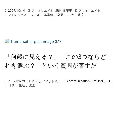

2007/10/14

アフィリエイトに関する記事

アフィリエイト
,
コントレックス
,
ットル
,
基準値
,
楽天
,
生活
,
硬度
「何歳に見える？」「この3つならど
れを選ぶ？」という質問が苦手だ

2007/09/29

サッカー/フットサル

communication
,
mutter
,
PC
,
オチ
,
生活
,
素直