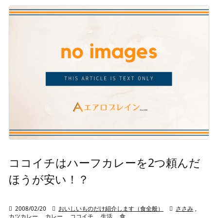
ココイチはハーフカレーを2つ頼んだ
ほうが安い！？

2008/02/20

おいしいものだけ紹介します（食全般）

ささみ
,
カツカレー
,
カレー
,
ココイチ
,
生活
,
食