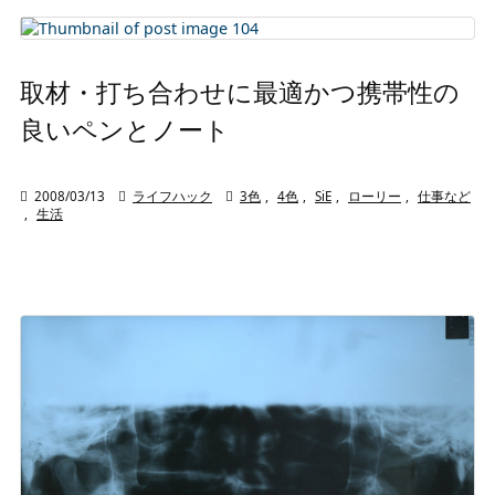
取材・打ち合わせに最適かつ携帯性の
良いペンとノート

2008/03/13

ライフハック

3色
,
4色
,
SiE
,
ローリー
,
仕事など
,
生活