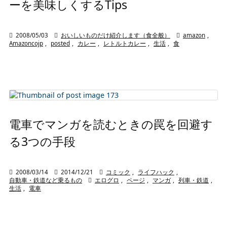
ーを美味しくするTips

2008/05/03

おいしいものだけ紹介します（食全般）

amazon
,
Amazoncojp
,
posted
,
カレー
,
レトルトカレー
,
生活
,
食
電車でマンガを読むときの罠を回避す
る3つの手段

2008/03/14

2014/12/21

コミック
,
ライフハック
,
自動車・鉄道など乗るもの

エログロ
,
ページ
,
マンガ
,
列車・鉄道
,
生活
,
電車