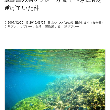
遂げていた件

2007/12/20

2015/03/05

おいしいものだけ紹介します（食全般）

サブレ
,
サブレー
,
生活
,
豊島屋
,
食
,
鳩サブレー