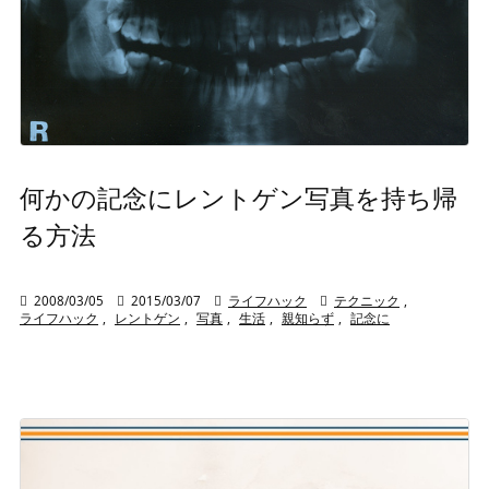
何かの記念にレントゲン写真を持ち帰
る方法

2008/03/05

2015/03/07

ライフハック

テクニック
,
ライフハック
,
レントゲン
,
写真
,
生活
,
親知らず
,
記念に