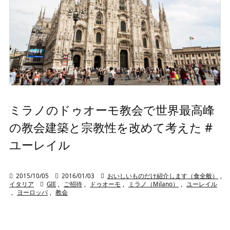
ミラノのドゥオーモ教会で世界最高峰
の教会建築と宗教性を改めて考えた #
ユーレイル

2015/10/05

2016/01/03

おいしいものだけ紹介します（食全般）
,
イタリア

GIE
,
ご招待
,
ドゥオーモ
,
ミラノ（Milano）
,
ユーレイル
,
ヨーロッパ
,
教会