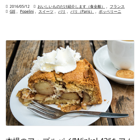

2016/05/12

おいしいものだけ紹介します（食全般）
,
フランス

GIE
,
Popelini
,
スイーツ
,
パリ
,
パリ（Paris）
,
ポッペリーニ