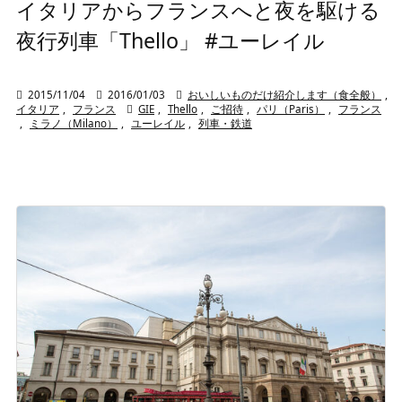
イタリアからフランスへと夜を駆ける
夜行列車「Thello」 #ユーレイル

2015/11/04

2016/01/03

おいしいものだけ紹介します（食全般）
,
イタリア
,
フランス

GIE
,
Thello
,
ご招待
,
パリ（Paris）
,
フランス
,
ミラノ（Milano）
,
ユーレイル
,
列車・鉄道