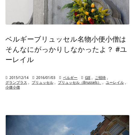
ベルギーブリュッセル名物小便小僧は
そんなにがっかりしなかったよ？ #ユ
ーレイル

2015/12/14

2016/01/03

ベルギー

GIE
,
ご招待
,
グランプラス
,
ブリュッセル
,
ブリュッセル（Brussels）
,
ユーレイル
,
小便小僧