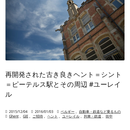
再開発された古き良きヘント＝シント
＝ピーテルス駅とその周辺 #ユーレイ
ル

2015/12/04

2016/01/03

ベルギー
,
自動車・鉄道など乗るもの

Ghent
,
GIE
,
ご招待
,
ヘント
,
ユーレイル
,
列車・鉄道
,
街中