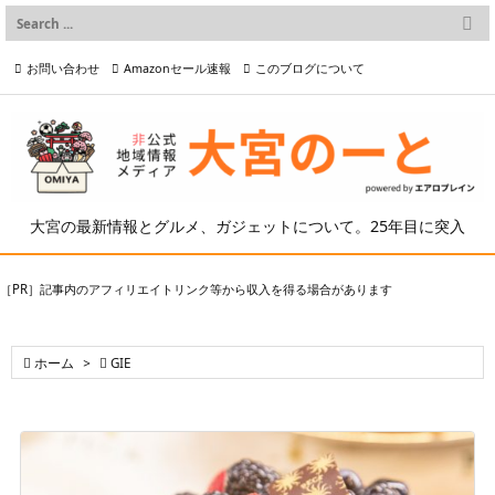

メニュー
お問い合わせ
Amazonセール速報
このブログについて

前へ

プライバシーポリシー等
写真の2次利用について

次へ

検索
大宮の最新情報とグルメ、ガジェットについて。25年目に突入
［PR］記事内のアフィリエイトリンク等から収入を得る場合があります

ホーム
>

GIE