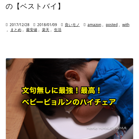
の【ベストバイ】

2017/12/28

2018/01/09

良いモノ

amazon
,
posted
,
with
,
まとめ
,
最安値
,
楽天
,
生活