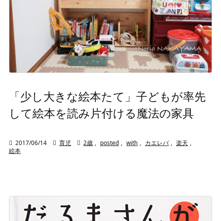
「少し大きな絵本たて」子どもが率先
して絵本を読み片付ける魔法の家具

2017/06/14

育児

2歳
,
posted
,
with
,
カエレバ
,
楽天
,
絵本