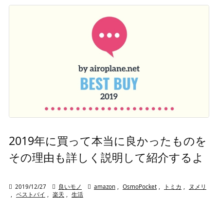
2019年に買って本当に良かったものを
その理由も詳しく説明して紹介するよ

2019/12/27

良いモノ

amazon
,
OsmoPocket
,
トミカ
,
ヌメリ
,
ベストバイ
,
楽天
,
生活