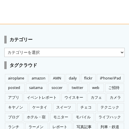
カテゴリー
カ
テ
ゴ
タグクラウド
リ
ー
airoplane
amazon
AMN
daily
flickr
iPhone/iPad
posted
saitama
soccer
twitter
web
ご招待
アプリ
イベントレポート
ウイスキー
カフェ
カメラ
キヤノン
ケータイ
スイーツ
チェコ
テクニック
ブログ
ホテル・宿
モニター
モバイル
ライフハック
ランチ
ラーメン
レポート
写真記事
列車・鉄道