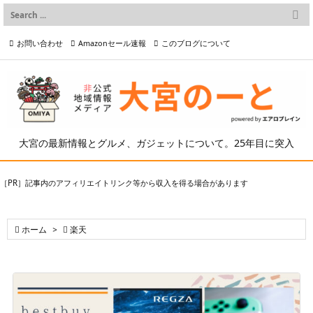

メニュー
お問い合わせ
Amazonセール速報
このブログについて

前へ

プライバシーポリシー等
写真の2次利用について

次へ

検索
大宮の最新情報とグルメ、ガジェットについて。25年目に突入
［PR］記事内のアフィリエイトリンク等から収入を得る場合があります

ホーム
>

楽天