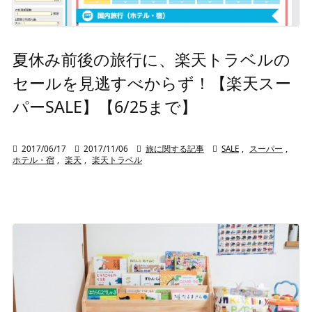
夏休み前後の旅行に、楽天トラベルの
セールを見逃すべからず！【楽天スー
パーSALE】【6/25まで】

2017/06/17

2017/11/06

旅に関する記事

SALE
,
スーパー
,
ホテル・宿
,
楽天
,
楽天トラベル