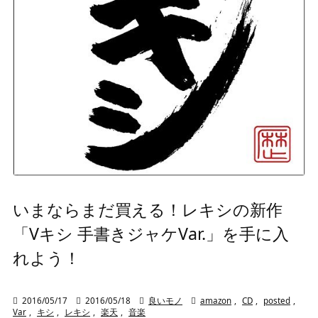
いまならまだ買える！レキシの新作
「Vキシ 手書きジャケVar.」を手に入
れよう！

2016/05/17

2016/05/18

良いモノ

amazon
,
CD
,
posted
,
Var
,
キシ
,
レキシ
,
楽天
,
音楽