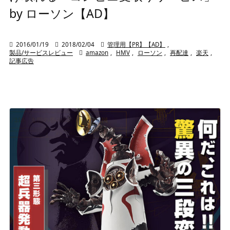
by ローソン【AD】

2016/01/19

2018/02/04

管理用【PR】【AD】
,
製品/サービスレビュー

amazon
,
HMV
,
ローソン
,
再配達
,
楽天
,
記事広告