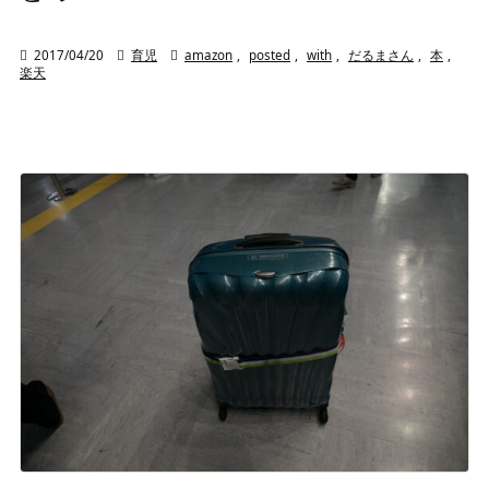

2017/04/20

育児

amazon
,
posted
,
with
,
だるまさん
,
本
,
楽天