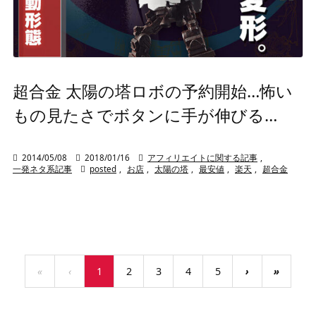
超合金 太陽の塔ロボの予約開始…怖い
もの見たさでボタンに手が伸びる…

2014/05/08

2018/01/16

アフィリエイトに関する記事
,
一発ネタ系記事

posted
,
お店
,
太陽の塔
,
最安値
,
楽天
,
超合金
«
‹
1
2
3
4
5
›
»