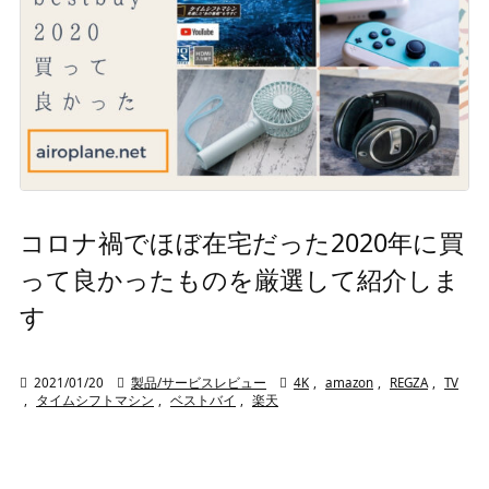
コロナ禍でほぼ在宅だった2020年に買
って良かったものを厳選して紹介しま
す

2021/01/20

製品/サービスレビュー

4K
,
amazon
,
REGZA
,
TV
,
タイムシフトマシン
,
ベストバイ
,
楽天