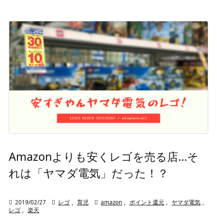
Amazonよりも安くレゴを売る店…そ
れは「ヤマダ電気」だった！？

2019/02/27

レゴ
,
育児

amazon
,
ポイント還元
,
ヤマダ電気
,
レゴ
,
楽天