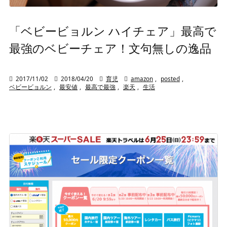
「ベビービョルン ハイチェア」最高で
最強のベビーチェア！文句無しの逸品

2017/11/02

2018/04/20

育児

amazon
,
posted
,
ベビービョルン
,
最安値
,
最高で最強
,
楽天
,
生活