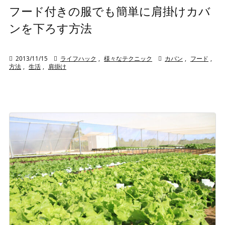
フード付きの服でも簡単に肩掛けカバ
ンを下ろす方法

2013/11/15

ライフハック
,
様々なテクニック

カバン
,
フード
,
方法
,
生活
,
肩掛け