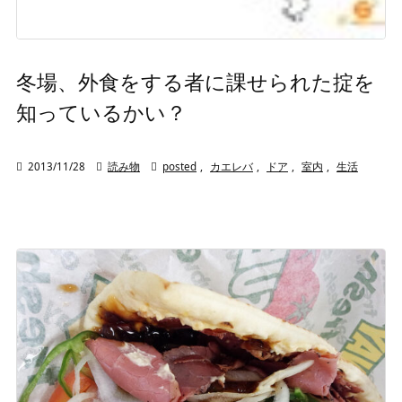
冬場、外食をする者に課せられた掟を
知っているかい？

2013/11/28

読み物

posted
,
カエレバ
,
ドア
,
室内
,
生活