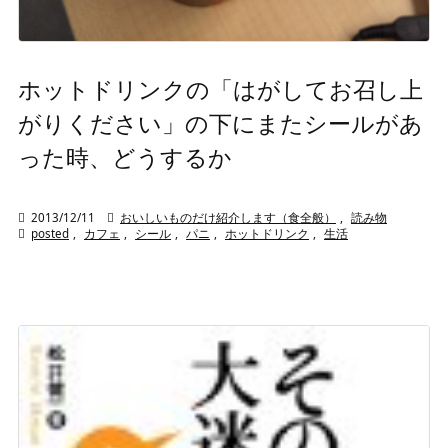
ホットドリンクの「はがしてお召し上
がりください」の下にまたシールがあ
った時、どうするか

2013/12/11

おいしいものだけ紹介します（食全般）
,
読み物

posted
,
カフェ
,
シール
,
パニ
,
ホットドリンク
,
生活