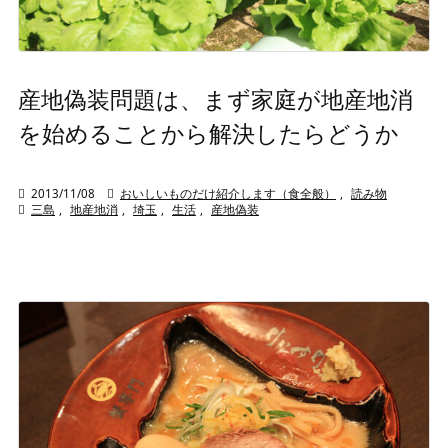
産地偽装問題は、まず家庭が地産地消
を始めることから解決したらどうか

2013/11/08

おいしいものだけ紹介します（食全般）
,
読み物

三島
,
地産地消
,
埼玉
,
生活
,
産地偽装