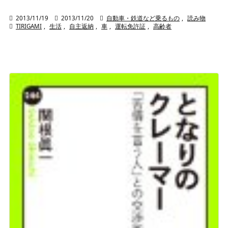

2013/11/19

2013/11/20

自動車・鉄道など乗るもの
,
読み物

TIRIGAMI
,
生活
,
自主返納
,
車
,
運転免許証
,
高齢者