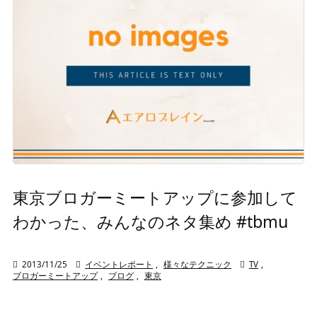
東京ブロガーミートアップに参加して
わかった、みんなのネタ集め #tbmu

2013/11/25

イベントレポート
,
様々なテクニック

TV
,
ブロガーミートアップ
,
ブログ
,
東京