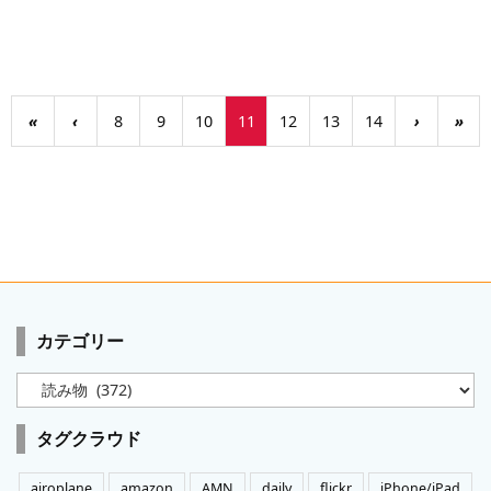
«
‹
8
9
10
11
12
13
14
›
»
カテゴリー
カ
テ
ゴ
タグクラウド
リ
ー
airoplane
amazon
AMN
daily
flickr
iPhone/iPad