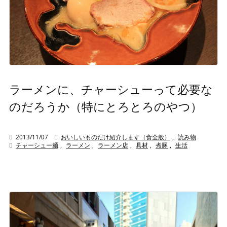
ラーメンに、チャーシューって必要な
のだろうか（特にとろとろのやつ）

2013/11/07

おいしいものだけ紹介します（食全般）
,
読み物

チャーシュー麺
,
ラーメン
,
ラーメン店
,
具材
,
煮豚
,
生活