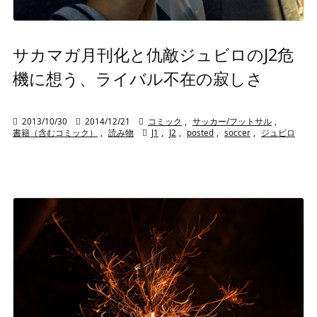
サカマガ月刊化と仇敵ジュビロのJ2危
機に想う、ライバル不在の寂しさ

2013/10/30

2014/12/21

コミック
,
サッカー/フットサル
,
書籍（含むコミック）
,
読み物

J1
,
J2
,
posted
,
soccer
,
ジュビロ