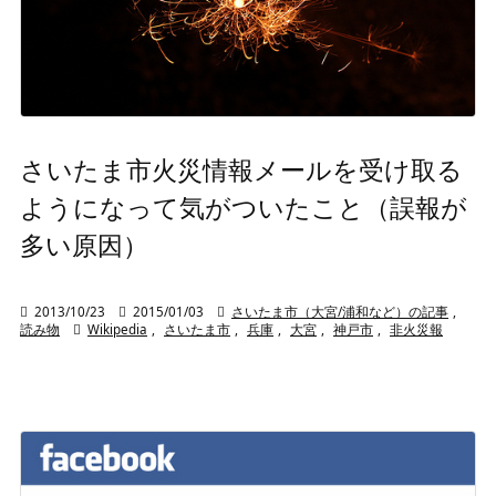
さいたま市火災情報メールを受け取る
ようになって気がついたこと（誤報が
多い原因）

2013/10/23

2015/01/03

さいたま市（大宮/浦和など）の記事
,
読み物

Wikipedia
,
さいたま市
,
兵庫
,
大宮
,
神戸市
,
非火災報