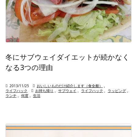
冬にサブウェイダイエットが続かなく
なる3つの理由

2013/11/25

おいしいものだけ紹介します（食全般）
,
ライフハック

お持ち帰り
,
サブウェイ
,
ライフハック
,
ラッピング
,
ランチ
,
何度
,
生活