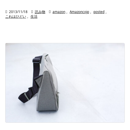

2013/11/18

読み物

amazon
,
Amazoncojp
,
posted
,
これはひどい
,
生活