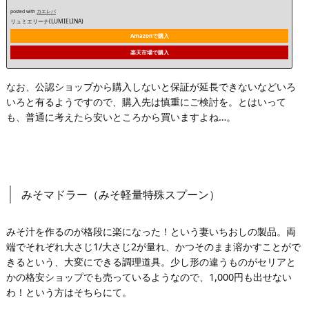
posted with
カエレバ
リュミエリーナ(LUMIELINA)
Amazonで購入
楽天市場で購入
なお、公認ショップから購入しないと保証が延長できないなどいろ
いろと有るようですので、購入先は慎重にご検討を。とはいって
も、普通に考えたら安いところから買いますよね…。
みそマドラー（みそ軽量特殊スプーン）
みそ汁を作るのが格段に楽になった！という妻いちおしの製品。両
端でそれぞれ大さじ1/大さじ2が量れ、かつそのまま溶かすことがで
きるという、大変にできる調理道具。少し形の違うものがセリアと
かの格安ショップでも売っているようなので、1,000円も出せない
わ！という方はそちらにて。