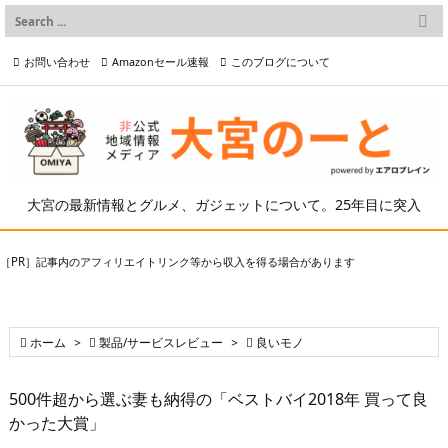

メニュー
お問い合わせ
Amazonセール速報
このブログについて

前へ

プライバシーポリシー等
写真の2次利用について

次へ

検索
大宮の最新情報とグルメ、ガジェットについて。25年目に突入
［PR］記事内のアフィリエイトリンク等から収入を得る場合があります

ホーム
>

製品/サービスレビュー
>

良いモノ
500件超から選ぶ妻も納得の「ベストバイ2018年 買って良
かった大賞」