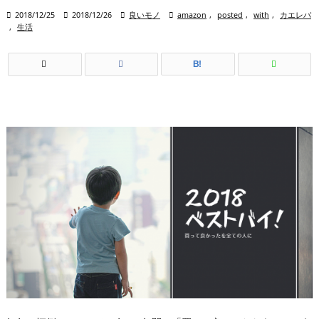

2018/12/25

2018/12/26

良いモノ

amazon
,
posted
,
with
,
カエレバ
,
生活
B!