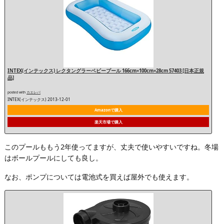
INTEX(インテックス) レクタングラーベビープール 166cm×100cm×28cm 57403 [日本正規
品]
posted with
カエレバ
INTEX(インテックス) 2013-12-01
Amazonで購入
楽天市場で購入
このプールももう2年使ってますが、丈夫で使いやすいですね。冬場
はボールプールにしても良し。
なお、ポンプについては電池式を買えば屋外でも使えます。