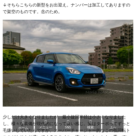
↓そちらこちらの新型をお出迎え。ナンバーは加工してありますの
で架空のものです。念のため。
少しだけ大きくなりましたが、最小旋回半径は小さくなりました





し、様々な装備が現代的になって良い感じ。実はターボってずっと
メニュー
SNS
検索
上へ
ホーム
毛嫌いしていたんですが、スーパーチャージャー的なこの低回転ト