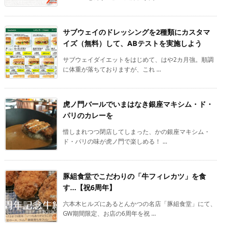
サブウェイのドレッシングを2種類にカスタマ
イズ（無料）して、ABテストを実施しよう
サブウェイダイエットをはじめて、はや2カ月強。順調
に体重が落ちておりますが、これ ...
虎ノ門バールでいまはなき銀座マキシム・ド・
パリのカレーを
惜しまれつつ閉店してしまった、かの銀座マキシム・
ド・パリの味が虎ノ門で楽しめる！ ...
豚組食堂でこだわりの「牛フィレカツ」を食
す…【祝6周年】
六本木ヒルズにあるとんかつの名店「豚組食堂」にて、
GW期間限定、お店の6周年を祝 ...