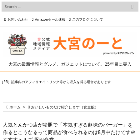

メニュー
お問い合わせ
Amazonセール速報
このブログについて

前へ

プライバシーポリシー等
写真の2次利用について

次へ

検索
大宮の最新情報とグルメ、ガジェットについて。25年目に突入
［PR］記事内のアフィリエイトリンク等から収入を得る場合があります

ホーム
>

おいしいものだけ紹介します（食全般）
人気とんかつ店が猪豚で「本気すぎる趣味のバーガー」を
作るとこうなるって商品が食べられるのは8月中だけです＠
六本木ヒルズ 豚組食堂