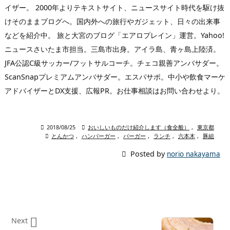
イザー。 2000年よりテキストサイト、ニュースサイト時代を駆け抜
けそのままブログへ。国内外への旅行やガジェット、日々の出来事
などを紹介中。 旅と大宮のブログ「エアロプレイン」運営。Yahoo!
ニュースさいたま市担当。三島市出身。アイラ島、青ヶ島上陸済。
JFA公認C級サッカー/フットサルコーチ。チェコ親善アンバサダー。
ScanSnapプレミアムアンバサダー。エスパサポ。中小や飲食マーケ
アドバイザーとDX支援、広報PR。お仕事相談はお問い合わせより。

2018/08/25

おいしいものだけ紹介します（食全般）
,
東京都

とんかつ
,
ハンバーガー
,
バーガー
,
ランチ
,
六本木
,
豚組

Posted by
norio nakayama

Next