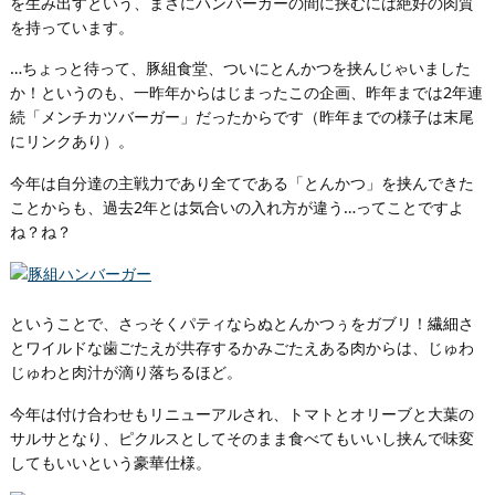
を生み出すという、まさにハンバーガーの間に挟むには絶好の肉質
を持っています。
…ちょっと待って、豚組食堂、ついにとんかつを挟んじゃいました
か！というのも、一昨年からはじまったこの企画、昨年までは2年連
続「メンチカツバーガー」だったからです（昨年までの様子は末尾
にリンクあり）。
今年は自分達の主戦力であり全てである「とんかつ」を挟んできた
ことからも、過去2年とは気合いの入れ方が違う…ってことですよ
ね？ね？
ということで、さっそくパティならぬとんかつぅをガブリ！繊細さ
とワイルドな歯ごたえが共存するかみごたえある肉からは、じゅわ
じゅわと肉汁が滴り落ちるほど。
今年は付け合わせもリニューアルされ、トマトとオリーブと大葉の
サルサとなり、ピクルスとしてそのまま食べてもいいし挟んで味変
してもいいという豪華仕様。