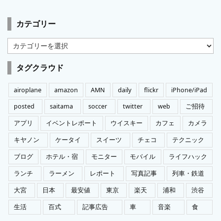
カテゴリー
カ
テ
ゴ
タグクラウド
リ
ー
airoplane
amazon
AMN
daily
flickr
iPhone/iPad
posted
saitama
soccer
twitter
web
ご招待
アプリ
イベントレポート
ウイスキー
カフェ
カメラ
キヤノン
ケータイ
スイーツ
チェコ
テクニック
ブログ
ホテル・宿
モニター
モバイル
ライフハック
ランチ
ラーメン
レポート
写真記事
列車・鉄道
大宮
日本
最安値
東京
楽天
浦和
渋谷
生活
百式
記事広告
車
音楽
食