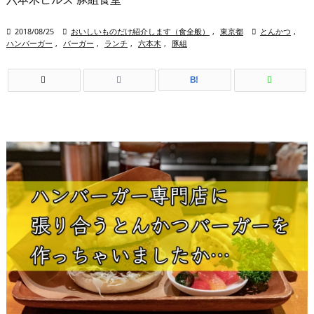

2018/08/25

おいしいものだけ紹介します（食全般）
,
東京都

とんかつ
,
ハンバーガー
,
バーガー
,
ランチ
,
六本木
,
豚組
B!