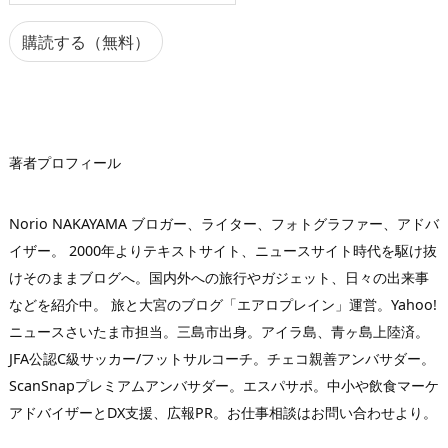
ル
ア
購読する（無料）
ド
レ
ス
著者プロフィール
Norio NAKAYAMA ブロガー、ライター、フォトグラファー、アドバ
イザー。 2000年よりテキストサイト、ニュースサイト時代を駆け抜
けそのままブログへ。国内外への旅行やガジェット、日々の出来事
などを紹介中。 旅と大宮のブログ「エアロプレイン」運営。Yahoo!
ニュースさいたま市担当。三島市出身。アイラ島、青ヶ島上陸済。
JFA公認C級サッカー/フットサルコーチ。チェコ親善アンバサダー。
ScanSnapプレミアムアンバサダー。エスパサポ。中小や飲食マーケ
アドバイザーとDX支援、広報PR。お仕事相談はお問い合わせより。