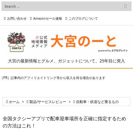

メニュー
お問い合わせ
Amazonセール速報
このブログについて

前へ

プライバシーポリシー等
写真の2次利用について

次へ

検索
大宮の最新情報とグルメ、ガジェットについて。25年目に突入
［PR］記事内のアフィリエイトリンク等から収入を得る場合があります

ホーム
>

製品/サービスレビュー
>

自動車・鉄道など乗るもの
全国タクシーアプリで配車迎車場所を正確に指定するため
の方法はこれ！