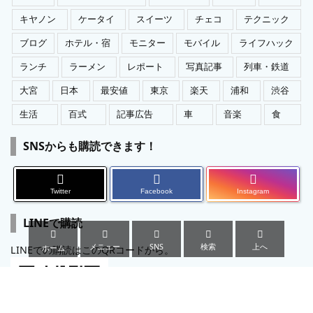
キヤノン
ケータイ
スイーツ
チェコ
テクニック
ブログ
ホテル・宿
モニター
モバイル
ライフハック
ランチ
ラーメン
レポート
写真記事
列車・鉄道
大宮
日本
最安値
東京
楽天
浦和
渋谷
生活
百式
記事広告
車
音楽
食
SNSからも購読できます！
Twitter
Facebook
Instagram
LINEで購読





メニュー
SNS
検索
上へ
ホーム
LINEでの購読はこのQRコードから。