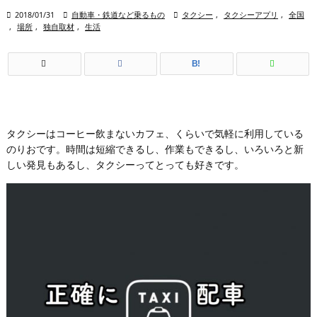

2018/01/31

自動車・鉄道など乗るもの

タクシー
,
タクシーアプリ
,
全国
,
場所
,
独自取材
,
生活
B!
タクシーはコーヒー飲まないカフェ、くらいで気軽に利用している
のりおです。時間は短縮できるし、作業もできるし、いろいろと新
しい発見もあるし、タクシーってとっても好きです。