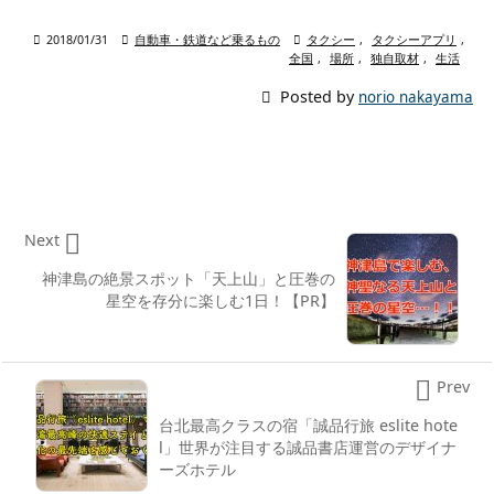

2018/01/31

自動車・鉄道など乗るもの

タクシー
,
タクシーアプリ
,
全国
,
場所
,
独自取材
,
生活

Posted by
norio nakayama

Next
神津島の絶景スポット「天上山」と圧巻の
星空を存分に楽しむ1日！【PR】

Prev
台北最高クラスの宿「誠品行旅 eslite hote
l」世界が注目する誠品書店運営のデザイナ
ーズホテル