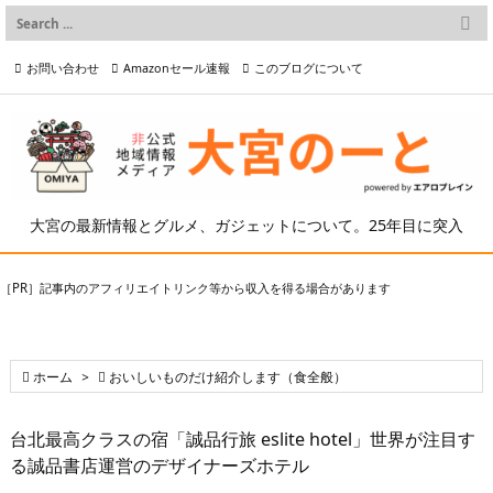

メニュー
お問い合わせ
Amazonセール速報
このブログについて

前へ

プライバシーポリシー等
写真の2次利用について

次へ

検索
大宮の最新情報とグルメ、ガジェットについて。25年目に突入
［PR］記事内のアフィリエイトリンク等から収入を得る場合があります

ホーム
>

おいしいものだけ紹介します（食全般）
台北最高クラスの宿「誠品行旅 eslite hotel」世界が注目す
る誠品書店運営のデザイナーズホテル