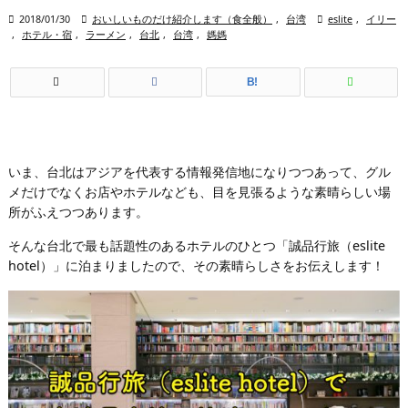

2018/01/30

おいしいものだけ紹介します（食全般）
,
台湾

eslite
,
イリー
,
ホテル・宿
,
ラーメン
,
台北
,
台湾
,
媽媽
B!
いま、台北はアジアを代表する情報発信地になりつつあって、グル
メだけでなくお店やホテルなども、目を見張るような素晴らしい場
所がふえつつあります。
そんな台北で最も話題性のあるホテルのひとつ「誠品行旅（eslite
hotel）」に泊まりましたので、その素晴らしさをお伝えします！