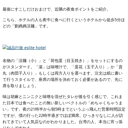
最後にすこしだけおまけで、近隣の夜食ポイントをご紹介。
こちら、ホテルの人も夜中に食べに行くというホテルから徒歩5分ほ
どの「劉媽媽涼麺」です。
名物の「涼麺（小）」と「荷包蛋（目玉焼き）」をセットにするの
がスタンダード。「湯」は味噌汁で、「蛋花（玉子入り）」か「貢
丸（肉団子入り）」もしくは両方入りを選べます。注文は紙に書い
て行うスタイルで、座席の場所を決めておく必要があるので、先に
席を取りましょう。
味は胡麻とニンニクと味噌を混ぜたタレが後を引く感じで、これま
た日本では食べたことの無い新しいベクトルの「めちゃくちゃうま
い」です。夜の21時半から朝5時までというぶっ飛んだ営業時間設定
ですが、僕の行った22時半過ぎでほぼ満席。ひっきりなしに人が訪
れてきていて人気店なのがわかりました。台湾の人、本当に宵っ張
りなんですねえ。