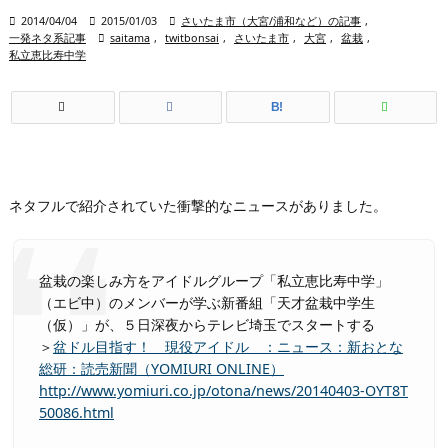

2014/04/04

2015/01/03

さいたま市（大宮/浦和など）の記事
,
一発ネタ系記事

saitama
,
twitbonsai
,
さいたま市
,
大宮
,
盆栽
,
私立恵比寿中学
B!
ネタフルで紹介されていた衝撃的なニュースがありました。
盆栽の楽しみ方をアイドルグループ「私立恵比寿中学」
（エビ中）のメンバーが学ぶ新番組「天才盆栽中学生
（仮）」が、５日深夜からテレビ埼玉でスタートする
＞
盆ドル目指す！ 現役アイドル ：ニュース：新おとな
総研：読売新聞（YOMIURI ONLINE）
http://www.yomiuri.co.jp/otona/news/20140403-OYT8T
50086.html