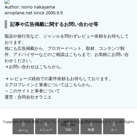
Author: norio nakayama
airoplane.net since 2000.9.9
記事や広告掲載に関するお問い合わせ等
製品や旅行先など、ジャンルを問わずレビュー依頼をお待ちして
おります。
他にも広告掲載から、ブロガーイベント、取材、コンテンツ制
作、アドバイザーなどのご相談はこちらまで。お気軽にお問い合
わせください。
→
お問い合わせはこちらから。
→
レビューズ
経由での案件依頼もお待ちしております。
エアロプレインと筆者についてはこちらから。
＞
このサイトと筆者について
運営：
合同会社オラニエ
Copyright ©
2000
-2026
エアロプレイン編集部/中山記男@合同会社オラニエ
All Rights





Reserved.
メニュー
SNS
検索
上へ
ホーム