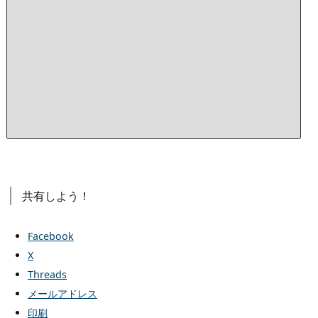
天
市
場
で
最
安
値
を
探
す
共有しよう！
Facebook
X
Threads
メールアドレス
印刷