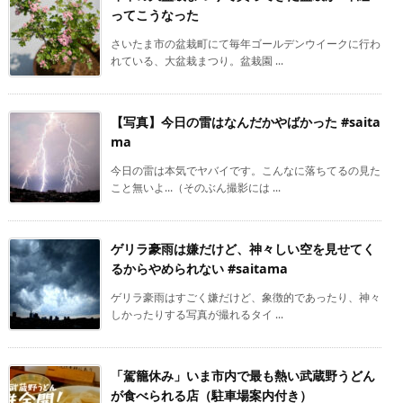
ってこうなった
さいたま市の盆栽町にて毎年ゴールデンウイークに行わ
れている、大盆栽まつり。盆栽園 ...
【写真】今日の雷はなんだかやばかった #saita
ma
今日の雷は本気でヤバイです。こんなに落ちてるの見た
こと無いよ…（そのぶん撮影には ...
ゲリラ豪雨は嫌だけど、神々しい空を見せてく
るからやめられない #saitama
ゲリラ豪雨はすごく嫌だけど、象徴的であったり、神々
しかったりする写真が撮れるタイ ...
「駕籠休み」いま市内で最も熱い武蔵野うどん
が食べられる店（駐車場案内付き）