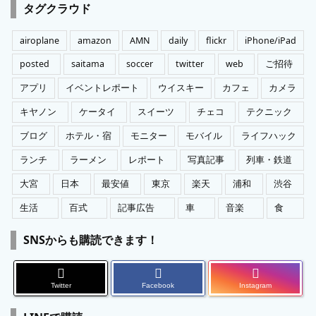
ゴ
タグクラウド
リ
ー
airoplane
amazon
AMN
daily
flickr
iPhone/iPad
posted
saitama
soccer
twitter
web
ご招待
アプリ
イベントレポート
ウイスキー
カフェ
カメラ
キヤノン
ケータイ
スイーツ
チェコ
テクニック
ブログ
ホテル・宿
モニター
モバイル
ライフハック
ランチ
ラーメン
レポート
写真記事
列車・鉄道
大宮
日本
最安値
東京
楽天
浦和
渋谷
生活
百式
記事広告
車
音楽
食
SNSからも購読できます！
Twitter
Facebook
Instagram