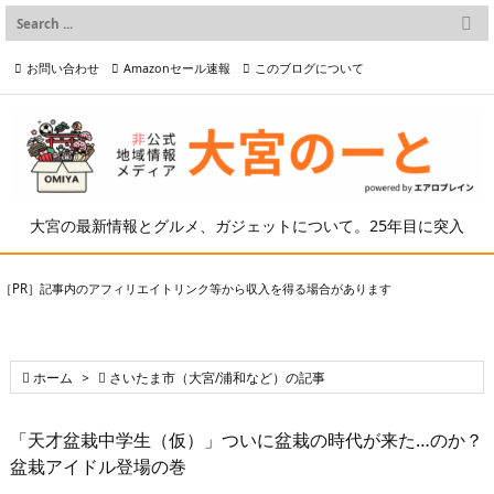

メニュー
お問い合わせ
Amazonセール速報
このブログについて

前へ

プライバシーポリシー等
写真の2次利用について

次へ

検索
大宮の最新情報とグルメ、ガジェットについて。25年目に突入
［PR］記事内のアフィリエイトリンク等から収入を得る場合があります

ホーム
>

さいたま市（大宮/浦和など）の記事
「天才盆栽中学生（仮）」ついに盆栽の時代が来た…のか？
盆栽アイドル登場の巻