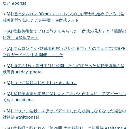
など #bonsai
＞
[A] 僕はタムロン 90mm マクロレンズに心奪われ始めている（盆
栽美術館で知ったこの事実） #盆栽フォト
＞
[A] 盆栽美術館でプロに教えてもらった「盆栽の見方」と「撮影の
仕方」 #盆栽フォト
＞
[A] タムロンさん×盆栽美術館（さいたま市）とのタッグで地域PR
ブロガーイベントを開催しました
＞
[A] 過去の1枚：海外向けに公開したら好評だった盆栽美術館の盆
栽写真 #1day1photo
＞
[A] ついに盆栽はじめました #saitama
＞
[A] 盆栽美術館が本当に楽しいところだと声を大にしてアピールし
ておく #saitama
＞
[A] 「つい、盆栽」をアップデートしたら起動しなくなった場合の
対処法 #twitbonsai
＞
[A] 盆栽町で行われる「第28回 大盆栽祭り」に超期待 #saitama #