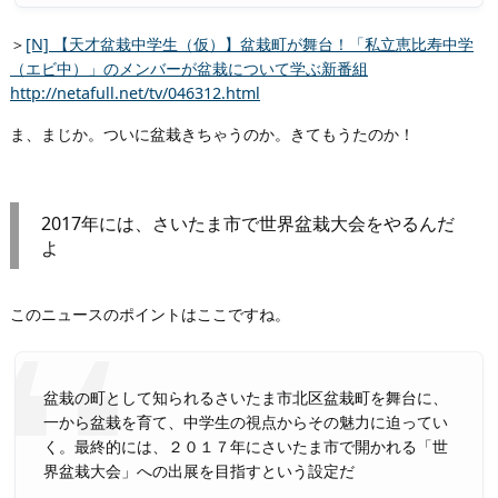
＞
[N] 【天才盆栽中学生（仮）】盆栽町が舞台！「私立恵比寿中学
（エビ中）」のメンバーが盆栽について学ぶ新番組
http://netafull.net/tv/046312.html
ま、まじか。ついに盆栽きちゃうのか。きてもうたのか！
2017年には、さいたま市で世界盆栽大会をやるんだ
よ
このニュースのポイントはここですね。
盆栽の町として知られるさいたま市北区盆栽町を舞台に、
一から盆栽を育て、中学生の視点からその魅力に迫ってい
く。最終的には、２０１７年にさいたま市で開かれる「世
界盆栽大会」への出展を目指すという設定だ