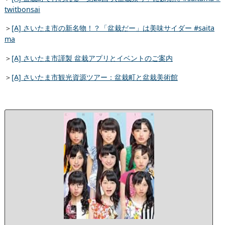
twitbonsai
＞
[A] さいたま市の新名物！？「盆栽だー」は美味サイダー #saita
ma
＞
[A] さいたま市謹製 盆栽アプリとイベントのご案内
＞
[A] さいたま市観光資源ツアー：盆栽町と盆栽美術館
中
人
(初
回
生
産
限
定
盤
A)
(D
V
D
付)
pos
wit
カ
エ
レ