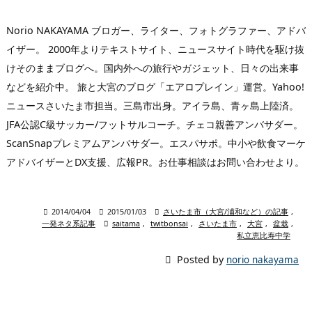
Norio NAKAYAMA ブロガー、ライター、フォトグラファー、アドバ
イザー。 2000年よりテキストサイト、ニュースサイト時代を駆け抜
けそのままブログへ。国内外への旅行やガジェット、日々の出来事
などを紹介中。 旅と大宮のブログ「エアロプレイン」運営。Yahoo!
ニュースさいたま市担当。三島市出身。アイラ島、青ヶ島上陸済。
JFA公認C級サッカー/フットサルコーチ。チェコ親善アンバサダー。
ScanSnapプレミアムアンバサダー。エスパサポ。中小や飲食マーケ
アドバイザーとDX支援、広報PR。お仕事相談はお問い合わせより。

2014/04/04

2015/01/03

さいたま市（大宮/浦和など）の記事
,
一発ネタ系記事

saitama
,
twitbonsai
,
さいたま市
,
大宮
,
盆栽
,
私立恵比寿中学

Posted by
norio nakayama