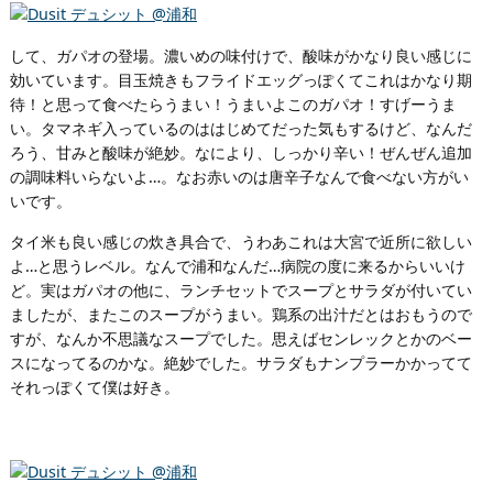
して、ガパオの登場。濃いめの味付けで、酸味がかなり良い感じに
効いています。目玉焼きもフライドエッグっぽくてこれはかなり期
待！と思って食べたらうまい！うまいよこのガパオ！すげーうま
い。タマネギ入っているのははじめてだった気もするけど、なんだ
ろう、甘みと酸味が絶妙。なにより、しっかり辛い！ぜんぜん追加
の調味料いらないよ…。なお赤いのは唐辛子なんで食べない方がい
いです。
タイ米も良い感じの炊き具合で、うわあこれは大宮で近所に欲しい
よ…と思うレベル。なんで浦和なんだ…病院の度に来るからいいけ
ど。実はガパオの他に、ランチセットでスープとサラダが付いてい
ましたが、またこのスープがうまい。鶏系の出汁だとはおもうので
すが、なんか不思議なスープでした。思えばセンレックとかのベー
スになってるのかな。絶妙でした。サラダもナンプラーかかってて
それっぽくて僕は好き。