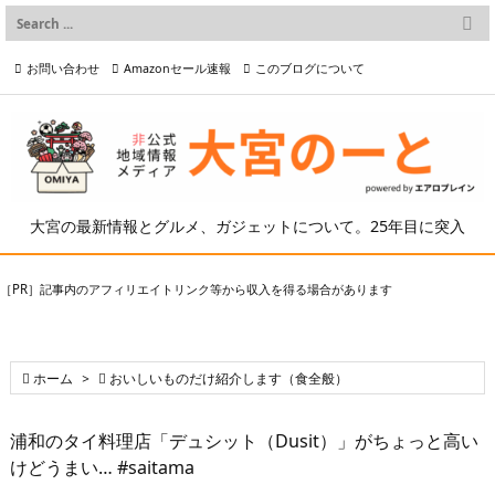

メニュー
お問い合わせ
Amazonセール速報
このブログについて

前へ

プライバシーポリシー等
写真の2次利用について

次へ

検索
大宮の最新情報とグルメ、ガジェットについて。25年目に突入
［PR］記事内のアフィリエイトリンク等から収入を得る場合があります

ホーム
>

おいしいものだけ紹介します（食全般）
浦和のタイ料理店「デュシット（Dusit）」がちょっと高い
けどうまい… #saitama