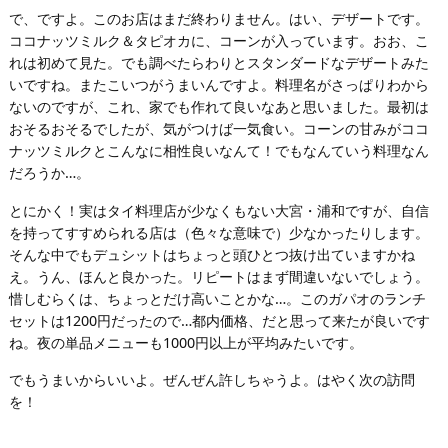
で、ですよ。このお店はまだ終わりません。はい、デザートです。
ココナッツミルク＆タピオカに、コーンが入っています。おお、こ
れは初めて見た。でも調べたらわりとスタンダードなデザートみた
いですね。またこいつがうまいんですよ。料理名がさっぱりわから
ないのですが、これ、家でも作れて良いなあと思いました。最初は
おそるおそるでしたが、気がつけば一気食い。コーンの甘みがココ
ナッツミルクとこんなに相性良いなんて！でもなんていう料理なん
だろうか…。
とにかく！実はタイ料理店が少なくもない大宮・浦和ですが、自信
を持ってすすめられる店は（色々な意味で）少なかったりします。
そんな中でもデュシットはちょっと頭ひとつ抜け出ていますかね
え。うん、ほんと良かった。リピートはまず間違いないでしょう。
惜しむらくは、ちょっとだけ高いことかな…。このガパオのランチ
セットは1200円だったので…都内価格、だと思って来たが良いです
ね。夜の単品メニューも1000円以上が平均みたいです。
でもうまいからいいよ。ぜんぜん許しちゃうよ。はやく次の訪問
を！