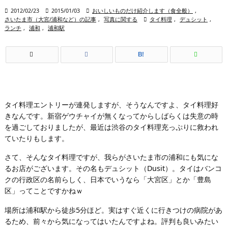

2012/02/23

2015/01/03

おいしいものだけ紹介します（食全般）
,
さいたま市（大宮/浦和など）の記事
,
写真に関する

タイ料理
,
デュシット
,
ランチ
,
浦和
,
浦和駅
B!
タイ料理エントリーが連発しますが、そうなんですよ、タイ料理好
きなんです。新宿ゲウチャイが無くなってからしばらくは失意の時
を過ごしておりましたが、最近は渋谷のタイ料理充っぷりに救われ
ていたりもします。
さて、そんなタイ料理ですが、我らがさいたま市の浦和にも気にな
るお店がございます。その名もデュシット（Dusit）。タイはバンコ
クの行政区の名前らしく、日本でいうなら「大宮区」とか「豊島
区」ってことですかねｗ
場所は浦和駅から徒歩5分ほど。実はすぐ近くに行きつけの病院があ
るため、前々から気になってはいたんですよね。評判も良いみたい