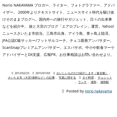
Norio NAKAYAMA ブロガー、ライター、フォトグラファー、アドバ
イザー。 2000年よりテキストサイト、ニュースサイト時代を駆け抜
けそのままブログへ。国内外への旅行やガジェット、日々の出来事
などを紹介中。 旅と大宮のブログ「エアロプレイン」運営。Yahoo!
ニュースさいたま市担当。三島市出身。アイラ島、青ヶ島上陸済。
JFA公認C級サッカー/フットサルコーチ。チェコ親善アンバサダー。
ScanSnapプレミアムアンバサダー。エスパサポ。中小や飲食マーケ
アドバイザーとDX支援、広報PR。お仕事相談はお問い合わせより。

2012/02/23

2015/01/03

おいしいものだけ紹介します（食全般）
,
さいたま市（大宮/浦和など）の記事
,
写真に関する

タイ料理
,
デュシット
,
ランチ
,
浦和
,
浦和駅

Posted by
norio nakayama