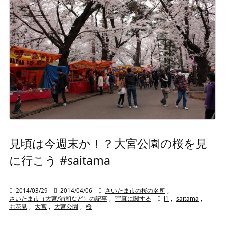
見頃は今週末か！？大宮公園の桜を見
に行こう #saitama

2014/03/29

2014/04/06

さいたま市の桜の名所
,
さいたま市（大宮/浦和など）の記事
,
写真に関する

J1
,
saitama
,
お花見
,
大宮
,
大宮公園
,
桜