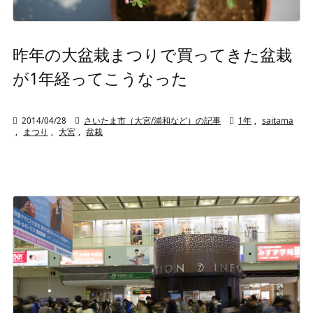
昨年の大盆栽まつりで買ってきた盆栽
が1年経ってこうなった

2014/04/28

さいたま市（大宮/浦和など）の記事

1年
,
saitama
,
まつり
,
大宮
,
盆栽