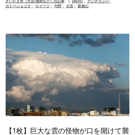
さいたま市（大宮/浦和など）の記事

EREVO
,
アングランパ
,
ガトーショコラ
,
スイーツ
,
与野
,
大宮
,
新都心
【1枚】巨大な雲の怪物が口を開けて襲