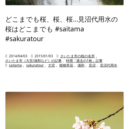
どこまでも桜、桜、桜…見沼代用水の
桜はどこまでも #saitama
#sakuratour

2014/04/03

2015/01/03

さいたま市の桜の名所
,
さいたま市（大宮/浦和など）の記事
,
特撰「過去の1枚」記事

saitama
,
sakuratour
,
大宮
,
植物草花
,
浦和
,
見沼
,
見沼代用水