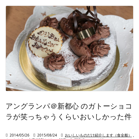
アングランパ＠新都心 のガトーショコ
ラが笑っちゃうくらいおいしかった件

2014/05/26

2015/08/24

おいしいものだけ紹介します（食全般）
,