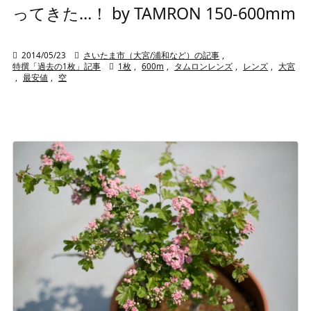
ってきた…！ by TAMRON 150-600mm

2014/05/23

さいたま市（大宮/浦和など）の記事
,
特撰「過去の1枚」記事

1枚
,
600m
,
タムロンレンズ
,
レンズ
,
大宮
,
最安値
,
空