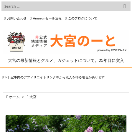

メニュー
お問い合わせ
Amazonセール速報
このブログについて

前へ

プライバシーポリシー等
写真の2次利用について

次へ

検索
大宮の最新情報とグルメ、ガジェットについて。25年目に突入
［PR］記事内のアフィリエイトリンク等から収入を得る場合があります

ホーム
>

大宮