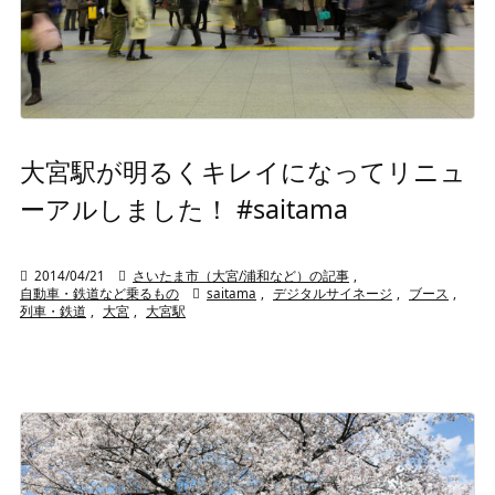
大宮駅が明るくキレイになってリニュ
ーアルしました！ #saitama

2014/04/21

さいたま市（大宮/浦和など）の記事
,
自動車・鉄道など乗るもの

saitama
,
デジタルサイネージ
,
ブース
,
列車・鉄道
,
大宮
,
大宮駅