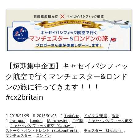
【短期集中企画】キャセイパシフィッ
ク航空で行くマンチェスター&ロンド
ンの旅に行ってきます！！！
#cx2britain

2015/01/29

2016/01/03

お知らせ
,
イギリス/英国
,
香港

Liverpool
,
London
,
Manchester
,
ご招待
,
キャセイパシフィック航空
,
キャセイパシフィック航空（Cathay）
,
ストーク・オン・トレント（Stokeontrent）
,
チェスター（Chester）
,
マンチェスター
,
ロンドン