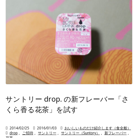
サントリー drop. の新フレーバー「さ
くら香る花茶」を試す

2014/02/25

2016/01/03

おいしいものだけ紹介します（食全般）

drop
,
ご招待
,
サントリー
,
サントリー（Suntory）
,
新フレーバー
,
花茶