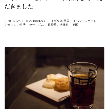
だきました

2014/12/01

2016/01/03

イギリス/英国
,
イベントレポート

with
,
ご招待
,
ツーリズム
,
原風景
,
大使館
,
英国