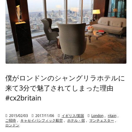
僕がロンドンのシャングリラホテルに
来て3分で魅了されてしまった理由
#cx2britain

2015/02/03

2017/11/06

イギリス/英国

London
,
ritain
,
ご招待
,
キャセイパシフィック航空
,
ホテル・宿
,
マンチェスター
,
ロンドン