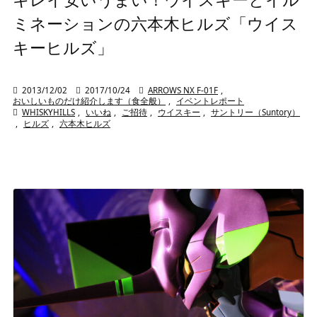
ミネーションの六本木ヒルズ「ウイス
キーヒルズ」

2013/12/02

2017/10/24

ARROWS NX F-01F
,
おいしいものだけ紹介します（食全般）
,
イベントレポート

WHISKYHILLS
,
いいね
,
ご招待
,
ウイスキー
,
サントリー（Suntory）
,
ヒルズ
,
六本木ヒルズ