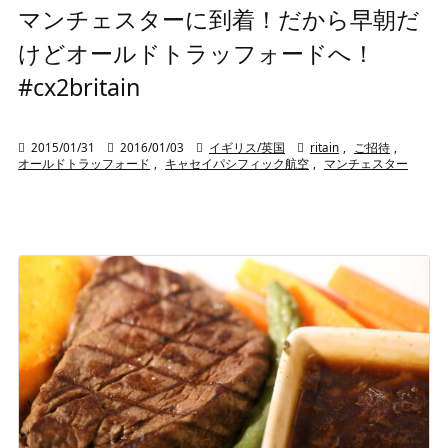
マンチェスターに到着！だから早朝だ
けどオールドトラッフォードへ！
#cx2britain

2015/01/31

2016/01/03

イギリス/英国

ritain
,
ご招待
,
オールドトラッフォード
,
キャセイパシフィック航空
,
マンチェスター