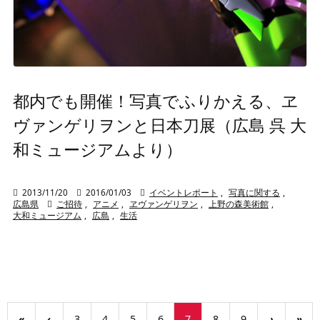
都内でも開催！写真でふりかえる、ヱ
ヴァンゲリヲンと日本刀展（広島 呉 大
和ミュージアムより）

2013/11/20

2016/01/03

イベントレポート
,
写真に関する
,
広島県

ご招待
,
アニメ
,
ヱヴァンゲリヲン
,
上野の森美術館
,
大和ミュージアム
,
広島
,
生活
«
‹
3
4
5
6
7
8
9
›
»