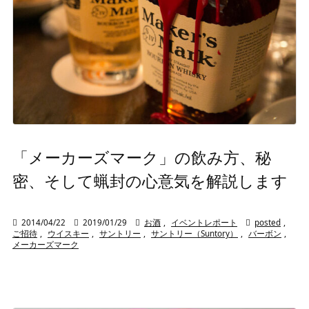
「メーカーズマーク」の飲み方、秘
密、そして蝋封の心意気を解説します

2014/04/22

2019/01/29

お酒
,
イベントレポート

posted
,
ご招待
,
ウイスキー
,
サントリー
,
サントリー（Suntory）
,
バーボン
,
メーカーズマーク