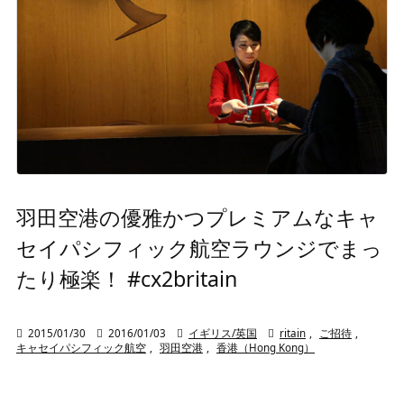
羽田空港の優雅かつプレミアムなキャ
セイパシフィック航空ラウンジでまっ
たり極楽！ #cx2britain

2015/01/30

2016/01/03

イギリス/英国

ritain
,
ご招待
,
キャセイパシフィック航空
,
羽田空港
,
香港（Hong Kong）