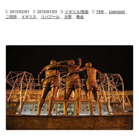

2015/02/01

2016/01/03

イギリス/英国

74年
,
Liverpool
,
ご招待
,
イギリス
,
リバプール
,
大聖
,
教会