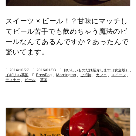
スイーツ × ビール！？甘味にマッチし
てビール苦手でも飲めちゃう魔法のビ
ールなんてあるんですか？あったんで
驚いてます。

2014/10/27

2016/01/03

おいしいものだけ紹介します（食全般）
,
イギリス/英国

BrewDog
,
Mornington
,
ご招待
,
カフェ
,
スイーツ
,
ディナー
,
ビール
,
英国