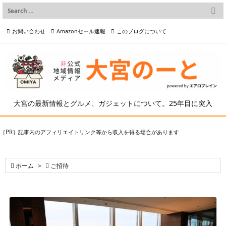

メニュー
お問い合わせ
Amazonセール速報
このブログについて

前へ

プライバシーポリシー等
写真の2次利用について

次へ

検索
大宮の最新情報とグルメ、ガジェットについて。25年目に突入
［PR］記事内のアフィリエイトリンク等から収入を得る場合があります

ホーム
>

ご招待