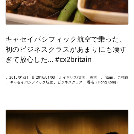
キャセイパシフィック航空で乗った、
初のビジネスクラスがあまりにも凄す
ぎて放心した… #cx2britain

2015/01/31

2016/01/03

イギリス/英国
,
香港

ritain
,
ご招待
,
キャセイパシフィック航空
,
ビジネスクラス
,
香港（Hong Kong）