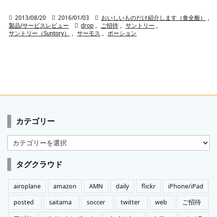

2013/08/20

2016/01/03

おいしいものだけ紹介します（食全般）
,
製品/サービスレビュー

drop
,
ご招待
,
サントリー
,
サントリー（Suntory）
,
サーモス
,
ポーション
カテゴリー
カ
テ
ゴ
タグクラウド
リ
ー
airoplane
amazon
AMN
daily
flickr
iPhone/iPad
posted
saitama
soccer
twitter
web
ご招待