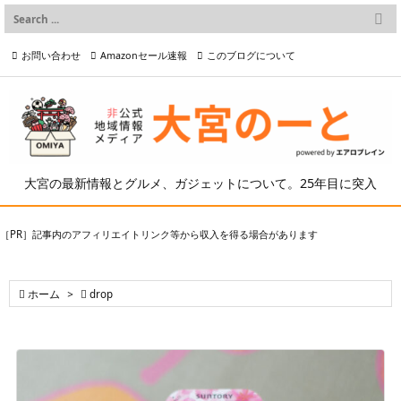

メニュー
お問い合わせ
Amazonセール速報
このブログについて

前へ

プライバシーポリシー等
写真の2次利用について

次へ

検索
大宮の最新情報とグルメ、ガジェットについて。25年目に突入
［PR］記事内のアフィリエイトリンク等から収入を得る場合があります

ホーム
>

drop