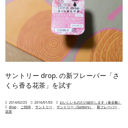
サントリー drop. の新フレーバー「さ
くら香る花茶」を試す

2014/02/25

2016/01/03

おいしいものだけ紹介します（食全般）

drop
,
ご招待
,
サントリー
,
サントリー（Suntory）
,
新フレーバー
,
花茶