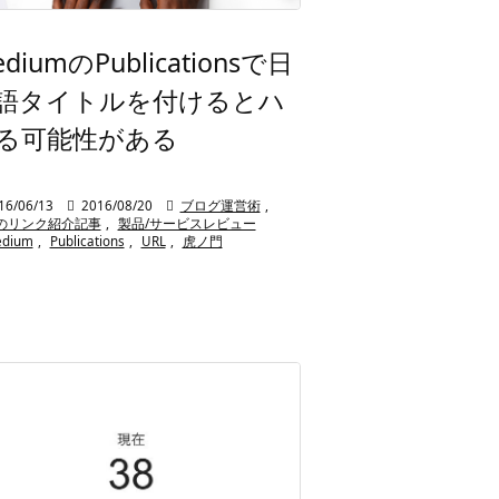
diumのPublicationsで日
語タイトルを付けるとハ
る可能性がある
16/06/13

2016/08/20

ブログ運営術
,
のリンク紹介記事
,
製品/サービスレビュー
dium
,
Publications
,
URL
,
虎ノ門