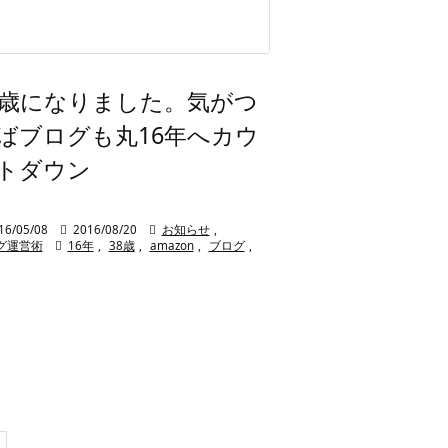
8歳になりました。気がつ
ばブログも丸16年へカウ
トダウン
16/05/08

2016/08/20

お知らせ
,
グ運営術

16年
,
38歳
,
amazon
,
ブログ
,