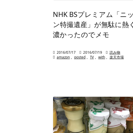
NHK BSプレミアム「ニ
ン特撮遺産」が無駄に熱
濃かったのでメモ

2016/07/17

2016/07/19

読み物

amazon
,
posted
,
TV
,
with
,
楽天市場