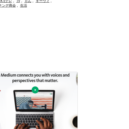
HK Eテレ
,
TV
,
ゃん
,
キーウィ
,
ナンデ商会
,
生活