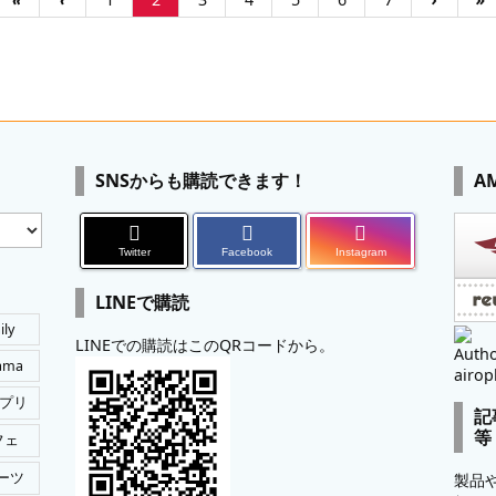
SNSからも購読できます！
A
Twitter
Facebook
Instagram
LINEで購読
ily
LINEでの購読はこのQRコードから。
Autho
tama
airop
プリ
記
等
フェ
ーツ
製品