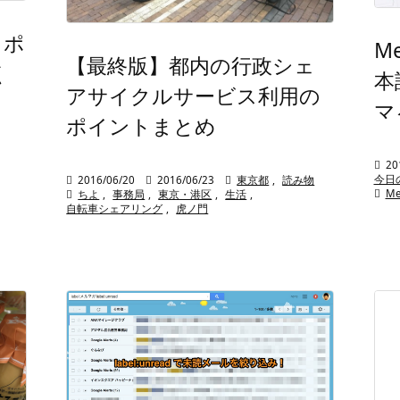
ッポ
Me
【最終版】都内の行政シェ
く
本
アサイクルサービス利用の
マ
ポイントまとめ

20
今日

2016/06/20

2016/06/23

東京都
,
読み物

Me

ちよ
,
事務局
,
東京・港区
,
生活
,
自転車シェアリング
,
虎ノ門