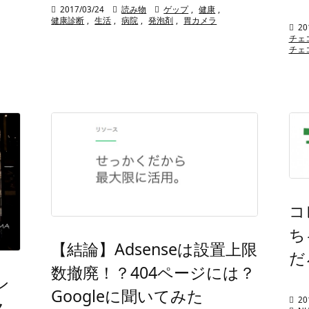

2017/03/24

読み物

ゲップ
,
健康
,
健康診断
,
生活
,
病院
,
発泡剤
,
胃カメラ

20
チェ
チェ
コ
ち
【結論】Adsenseは設置上限
だ
数撤廃！？404ページには？
ン
Googleに聞いてみた

20
ク