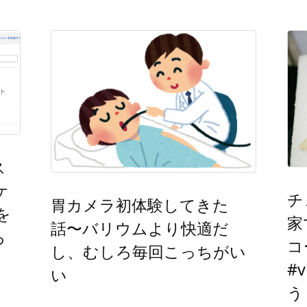
ス
ケ
チ
胃カメラ初体験してきた
を
家
話〜バリウムより快適だ
ろ
コ
し、むしろ毎回こっちがい
#
い
う 