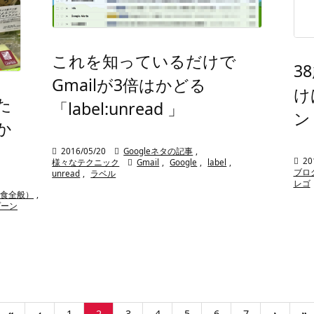
これを知っているだけで
3
Gmailが3倍はかどる
け
た
「label:unread 」
ン
か

2016/05/20

Googleネタの記事
,

20
様々なテクニック

Gmail
,
Google
,
label
,
ブロ
unread
,
ラベル
レゴ
食全般）
,
プーン
«
‹
1
2
3
4
5
6
7
›
»