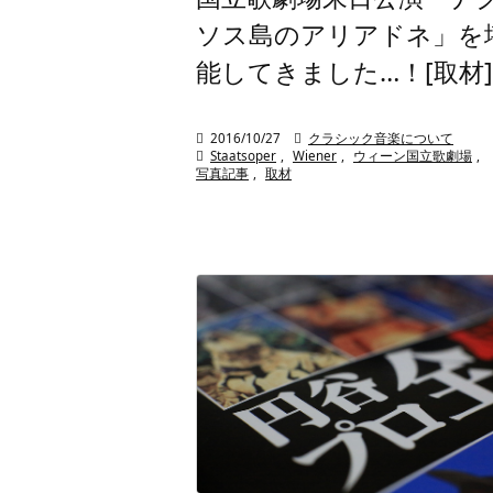
ソス島のアリアドネ」を
能してきました…！[取材]

2016/10/27

クラシック音楽について

Staatsoper
,
Wiener
,
ウィーン国立歌劇場
,
写真記事
,
取材