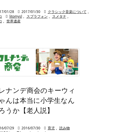
17/01/28

2017/01/30

クラシック音楽について
,
コ

litomysl
,
スプラフォン
,
スメタナ
,
コ
,
世界遺産
レナンデ商会のキーウィ
ゃんは本当に小学生なん
ろうか【老人説】
16/07/29

2016/07/30

育児
,
読み物