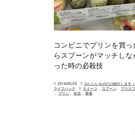
コンビニでプリンを買っ
らスプーンがマッチしな
った時の必殺技

2016/05/20

おいしいものだけ紹介します（
ライフハック

スイーツ
,
スプーン
,
プラス
,
プリン
,
生活
,
賢者