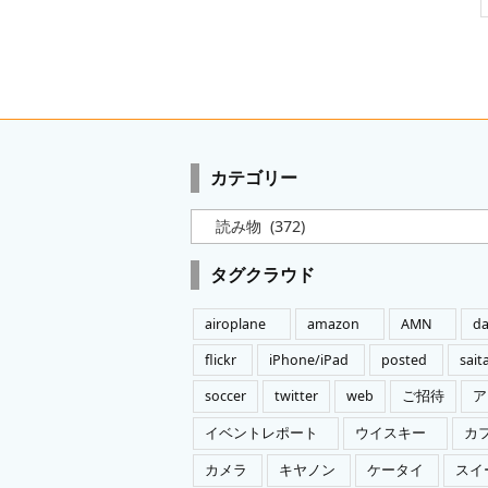
カテゴリー
カ
テ
ゴ
タグクラウド
リ
ー
airoplane
amazon
AMN
da
flickr
iPhone/iPad
posted
sai
soccer
twitter
web
ご招待
ア
イベントレポート
ウイスキー
カ
カメラ
キヤノン
ケータイ
スイ