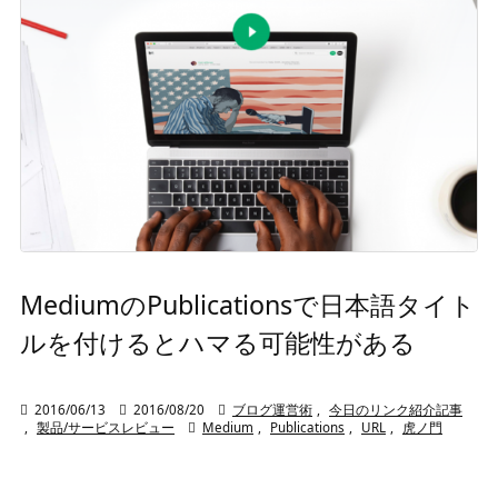
MediumのPublicationsで日本語タイト
ルを付けるとハマる可能性がある

2016/06/13

2016/08/20

ブログ運営術
,
今日のリンク紹介記事
,
製品/サービスレビュー

Medium
,
Publications
,
URL
,
虎ノ門