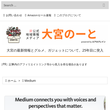

メニュー
お問い合わせ
Amazonセール速報
このブログについて

前へ

プライバシーポリシー等
写真の2次利用について

次へ

検索
大宮の最新情報とグルメ、ガジェットについて。25年目に突入
［PR］記事内のアフィリエイトリンク等から収入を得る場合があります

ホーム
>

Medium