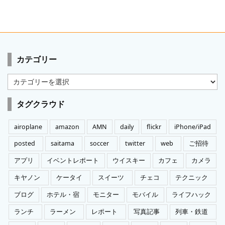
カテゴリー
カ
テ
ゴ
タグクラウド
リ
ー
airoplane
amazon
AMN
daily
flickr
iPhone/iPad
posted
saitama
soccer
twitter
web
ご招待
アプリ
イベントレポート
ウイスキー
カフェ
カメラ
キヤノン
ケータイ
スイーツ
チェコ
テクニック
ブログ
ホテル・宿
モニター
モバイル
ライフハック
ランチ
ラーメン
レポート
写真記事
列車・鉄道