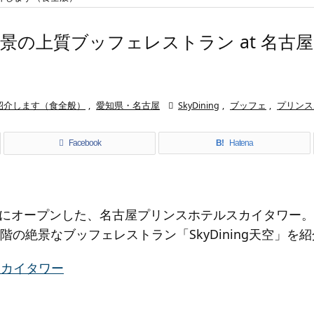
空は絶景の上質ブッフェレストラン at 名
紹介します（食全般）
,
愛知県・名古屋

SkyDining
,
ブッフェ
,
プリンス
Facebook
B!
Hatena
にオープンした、名古屋プリンスホテルスカイタワー。
階の絶景なブッフェレストラン「SkyDining天空」を