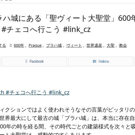
ラハ城にある「聖ヴィート大聖堂」600
ch #チェコへ行こう #link_cz
する

600年
,
Prague
,
プラハ城
,
ヴィート
,
世界遺産
,
大聖
,
教会
Facebook
B!
Hatena
ィクションではよく使われそうなその言葉がピッタリの
世界最大にして最古の城「プラハ城」は、本当に存在自体
000年の時を経る間、その時代ごとの建築様式を次々と吸
ート大聖堂は、感動的ですらあります。