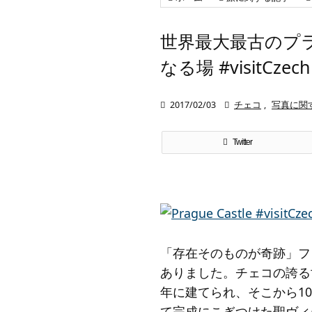
世界最大最古のプ
なる場 #visitCze

2017/02/03

チェコ
,
写真に関
Twitter
「存在そのものが奇跡」フ
ありました。チェコの誇る
年に建てられ、そこから1
て完成にこぎつけた聖ヴィ