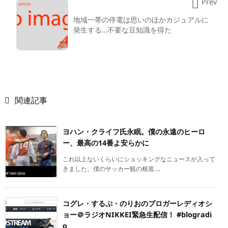

Prev
地域一帯の停電は思いのほかカジュアルに
発生する…不要な豆知識を得た

関連記事
ヨハン・クライフ氏永眠。僕の永遠のヒーロ
ー、最高の14番よ安らかに
これ以上ないくらいにショッキングなニュースが入って
きました。僕のサッカー観の根底 ...
コグレ・するぷ・のりおのブロガーレディオシ
ョー＠ラジオNIKKEI緊急生配信！ #blogradi
o