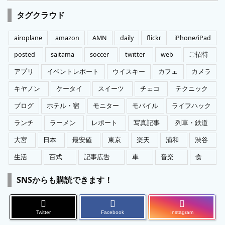
ゴ
タグクラウド
リ
ー
airoplane
amazon
AMN
daily
flickr
iPhone/iPad
posted
saitama
soccer
twitter
web
ご招待
アプリ
イベントレポート
ウイスキー
カフェ
カメラ
キヤノン
ケータイ
スイーツ
チェコ
テクニック
ブログ
ホテル・宿
モニター
モバイル
ライフハック
ランチ
ラーメン
レポート
写真記事
列車・鉄道
大宮
日本
最安値
東京
楽天
浦和
渋谷
生活
百式
記事広告
車
音楽
食
SNSからも購読できます！
Twitter
Facebook
Instagram