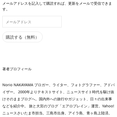
メールアドレスを記入して購読すれば、更新をメールで受信できま
す。
メ
ー
ル
ア
購読する（無料）
ド
レ
ス
著者プロフィール
Norio NAKAYAMA ブロガー、ライター、フォトグラファー、アドバ
イザー。 2000年よりテキストサイト、ニュースサイト時代を駆け抜
けそのままブログへ。国内外への旅行やガジェット、日々の出来事
などを紹介中。 旅と大宮のブログ「エアロプレイン」運営。Yahoo!
ニュースさいたま市担当。三島市出身。アイラ島、青ヶ島上陸済。