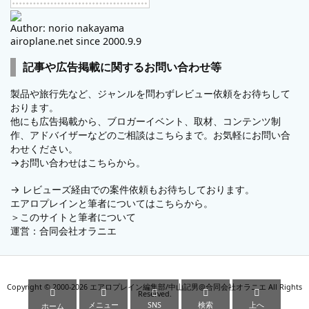
Author: norio nakayama
airoplane.net since 2000.9.9
記事や広告掲載に関するお問い合わせ等
製品や旅行先など、ジャンルを問わずレビュー依頼をお待ちして
おります。
他にも広告掲載から、ブロガーイベント、取材、コンテンツ制
作、アドバイザーなどのご相談はこちらまで。お気軽にお問い合
わせください。
→
お問い合わせはこちらから。
→
レビューズ
経由での案件依頼もお待ちしております。
エアロプレインと筆者についてはこちらから。
＞
このサイトと筆者について
運営：
合同会社オラニエ
Copyright ©
2000
-2026
エアロプレイン編集部/中山記男@合同会社オラニエ
All Rights





Reserved.
メニュー
SNS
検索
上へ
ホーム