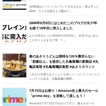
GW前後はイベントづいていてすみません！実はずっと
AMN・ラジオ日経さんで暖めて ...
2000年9月9日にはじめたこのブログが丸17年
を経て18年目に突入しました
まだ大学生だった2000年の9月9日に、自宅ではじめた
このサイトがまる17年、1 ...
春のあさりうどんは期待を120％裏切らない
「想像以上」を提供した丸亀製麺の新製品 #丸
亀試食部 #丸亀製麺試食部 #あさりカウント
これだけ出落ちなメニューも珍しい！というくらいにイ
ンパクトのある、丸亀製麺の期間 ...
7月15日はお祭り！Amazon史上最大のセール
「prime day」を攻略して楽しもう！
Amazonが7月15日の1日かけて行う、最大のセール