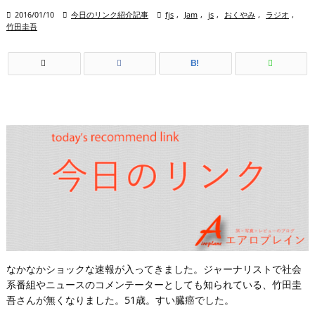

2016/01/10

今日のリンク紹介記事

fjs
,
Jam
,
js
,
おくやみ
,
ラジオ
,
竹田圭吾
B!
なかなかショックな速報が入ってきました。ジャーナリストで社会
系番組やニュースのコメンテーターとしても知られている、竹田圭
吾さんが無くなりました。51歳。すい臓癌でした。