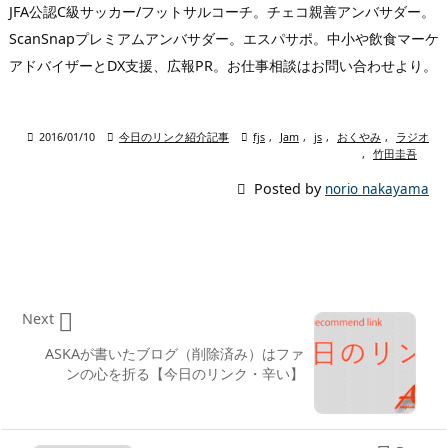
JFA公認C級サッカー/フットサルコーチ。チェコ親善アンバサダー。
ScanSnapプレミアムアンバサダー。エスパサポ。中小や飲食マーケ
アドバイザーとDX支援、広報PR。お仕事相談はお問い合わせより。

2016/01/10

今日のリンク紹介記事

fjs
,
Jam
,
js
,
おくやみ
,
ラジオ
,
竹田圭吾

Posted by
norio nakayama

Next
ASKAが書いたブログ（削除済み）はファ
ンの心を折る【今日のリンク・辛い】