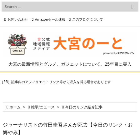

メニュー
お問い合わせ
Amazonセール速報
このブログについて

前へ

プライバシーポリシー等
写真の2次利用について

次へ

検索
大宮の最新情報とグルメ、ガジェットについて。25年目に突入
［PR］記事内のアフィリエイトリンク等から収入を得る場合があります

ホーム
>

雑学/ニュース
>

今日のリンク紹介記事
ジャーナリストの竹田圭吾さんが死去【今日のリンク・お
悔やみ】