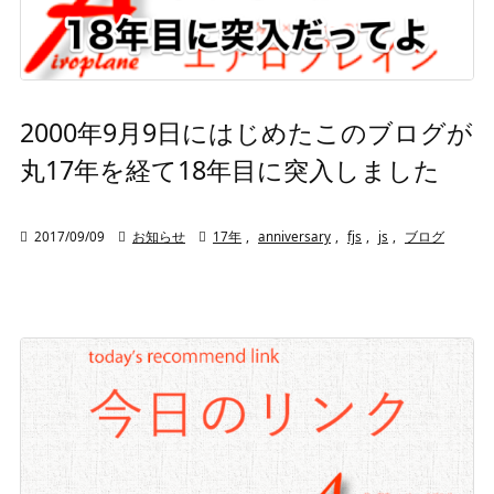
2000年9月9日にはじめたこのブログが
丸17年を経て18年目に突入しました

2017/09/09

お知らせ

17年
,
anniversary
,
fjs
,
js
,
ブログ