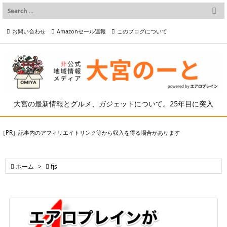

メニュー
お問い合わせ
Amazonセール速報
このブログについて

前へ

プライバシーポリシー等
写真の2次利用について

次へ

検索
大宮の最新情報とグルメ、ガジェットについて。25年目に突入
［PR］記事内のアフィリエイトリンク等から収入を得る場合があります

ホーム
>

fjs