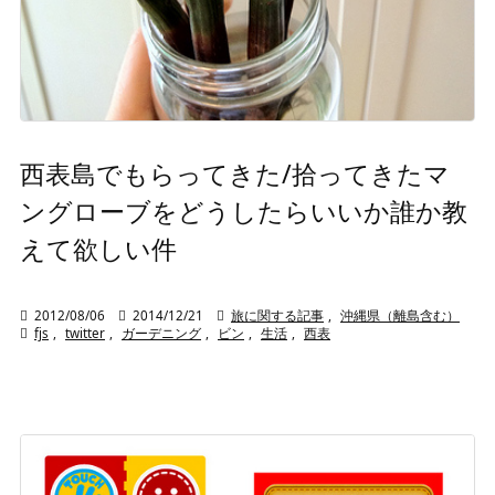
西表島でもらってきた/拾ってきたマ
ングローブをどうしたらいいか誰か教
えて欲しい件

2012/08/06

2014/12/21

旅に関する記事
,
沖縄県（離島含む）

fjs
,
twitter
,
ガーデニング
,
ビン
,
生活
,
西表