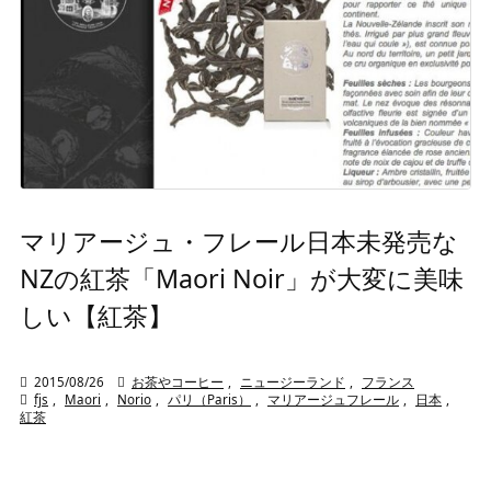
マリアージュ・フレール日本未発売な
NZの紅茶「Maori Noir」が大変に美味
しい【紅茶】

2015/08/26

お茶やコーヒー
,
ニュージーランド
,
フランス

fjs
,
Maori
,
Norio
,
パリ（Paris）
,
マリアージュフレール
,
日本
,
紅茶