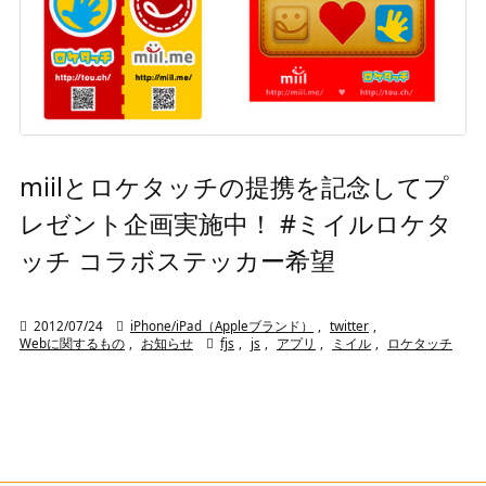
miilとロケタッチの提携を記念してプ
レゼント企画実施中！ #ミイルロケタ
ッチ コラボステッカー希望

2012/07/24

iPhone/iPad（Appleブランド）
,
twitter
,
Webに関するもの
,
お知らせ

fjs
,
js
,
アプリ
,
ミイル
,
ロケタッチ