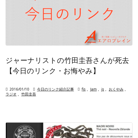
ジャーナリストの竹田圭吾さんが死去
【今日のリンク・お悔やみ】

2016/01/10

今日のリンク紹介記事

fjs
,
Jam
,
js
,
おくやみ
,
ラジオ
,
竹田圭吾