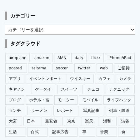
カテゴリー
カ
テ
ゴ
タグクラウド
リ
ー
airoplane
amazon
AMN
daily
flickr
iPhone/iPad
posted
saitama
soccer
twitter
web
ご招待
アプリ
イベントレポート
ウイスキー
カフェ
カメラ
キヤノン
ケータイ
スイーツ
チェコ
テクニック
ブログ
ホテル・宿
モニター
モバイル
ライフハック
ランチ
ラーメン
レポート
写真記事
列車・鉄道
大宮
日本
最安値
東京
楽天
浦和
渋谷
生活
百式
記事広告
車
音楽
食