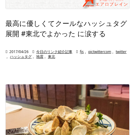
最高に優しくてクールなハッシュタグ
展開 #東北でよかった に涙する

2017/04/26

今日のリンク紹介記事

fjs
,
pictwittercom
,
twitter
,
ハッシュタグ
,
地震
,
東北