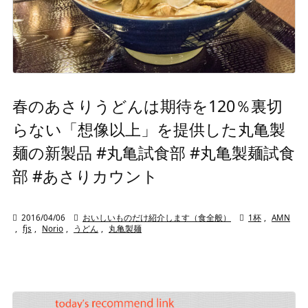
春のあさりうどんは期待を120％裏切
らない「想像以上」を提供した丸亀製
麺の新製品 #丸亀試食部 #丸亀製麺試食
部 #あさりカウント

2016/04/06

おいしいものだけ紹介します（食全般）

1杯
,
AMN
,
fjs
,
Norio
,
うどん
,
丸亀製麺