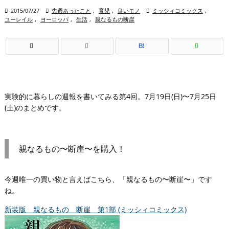

2015/07/27

先週あったこと
,
育児
,
良いモノ

ミッシィコミックス
,
ユーレイル
,
ヨーロッパ
,
生活
,
親なるもの断崖
B!
実験的に暮らしの週報を書いてみる第4回。7月19日(日)〜7月25日
(土)のまとめです。
親なるもの〜断崖〜を購入！
今週唯一の買い物と言えばこちら、「親なるもの〜断崖〜」です
ね。
新装版 親なるもの 断崖 第1部 (ミッシィコミックス)