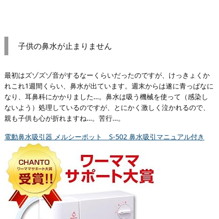
子供の鼻水が止まりません
最初はズゾズゾ音がするなーくらいだったのですが、けっきょくか
れこれ1週間くらい、鼻水が出ています。週末からは遂に青っぱなに
なり、耳鼻科にかかりました…。鼻水は吸う機械を使って（感染し
ないよう）処理しているのですが、とにかく激しく泣かれるので、
親も子供も心が折れますね…。苦行…。
電動鼻水吸引器 メルシーポット S-502 鼻水吸引マニュアル付き