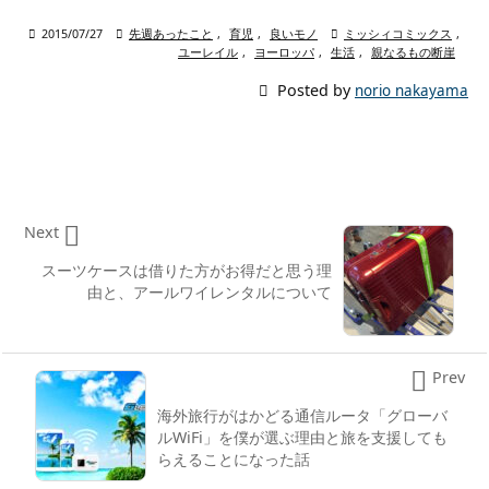

2015/07/27

先週あったこと
,
育児
,
良いモノ

ミッシィコミックス
,
ユーレイル
,
ヨーロッパ
,
生活
,
親なるもの断崖

Posted by
norio nakayama

Next
スーツケースは借りた方がお得だと思う理
由と、アールワイレンタルについて

Prev
海外旅行がはかどる通信ルータ「グローバ
ルWiFi」を僕が選ぶ理由と旅を支援しても
らえることになった話