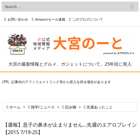

メニュー
お問い合わせ
Amazonセール速報
このブログについて

前へ

プライバシーポリシー等
写真の2次利用について

次へ

検索
大宮の最新情報とグルメ、ガジェットについて。25年目に突入
［PR］記事内のアフィリエイトリンク等から収入を得る場合があります

ホーム
>

雑学/ニュース
>

読み物
>

先週あったこと
【週報】息子の鼻水が止まりません…先週のエアロプレイン
【2015 7/19-25】