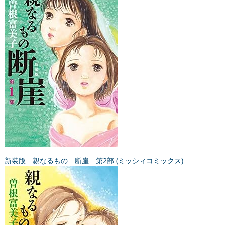
新装版 親なるもの 断崖 第2部 (ミッシィコミックス)