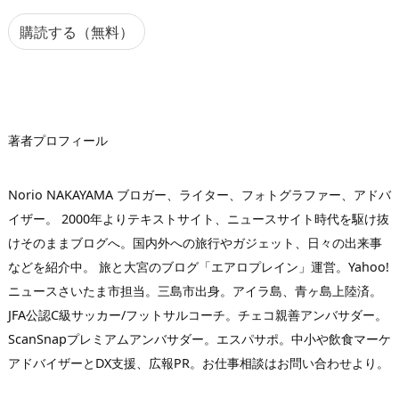
ル
ア
購読する（無料）
ド
レ
ス
著者プロフィール
Norio NAKAYAMA ブロガー、ライター、フォトグラファー、アドバ
イザー。 2000年よりテキストサイト、ニュースサイト時代を駆け抜
けそのままブログへ。国内外への旅行やガジェット、日々の出来事
などを紹介中。 旅と大宮のブログ「エアロプレイン」運営。Yahoo!
ニュースさいたま市担当。三島市出身。アイラ島、青ヶ島上陸済。
JFA公認C級サッカー/フットサルコーチ。チェコ親善アンバサダー。
ScanSnapプレミアムアンバサダー。エスパサポ。中小や飲食マーケ
アドバイザーとDX支援、広報PR。お仕事相談はお問い合わせより。