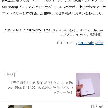
JFA公認C級サッカー/フットサルコーチ。チェコ親善アンバサダー。
ScanSnapプレミアムアンバサダー。エスパサポ。中小や飲食マーケ
アドバイザーとDX支援、広報PR。お仕事相談はお問い合わせより。

2014/12/12

ARROWS Tab F-03G

android（端末）
,
docomo
,
Ingress
,
アプリ
,
モバイル
,
電子書籍

Posted by
norio nakayama

Next
【売切御免】このサイズで！？cheero Po
wer Plus 3 13400mAhは化け物モバイルバ
ッテリーか！

Prev