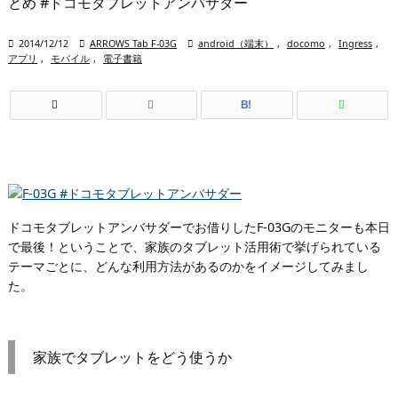
とめ #ドコモタブレットアンバサダー

2014/12/12

ARROWS Tab F-03G

android（端末）
,
docomo
,
Ingress
,
アプリ
,
モバイル
,
電子書籍
B!
ドコモタブレットアンバサダーでお借りしたF-03Gのモニターも本日
で最後！ということで、家族のタブレット活用術で挙げられている
テーマごとに、どんな利用方法があるのかをイメージしてみまし
た。
家族でタブレットをどう使うか