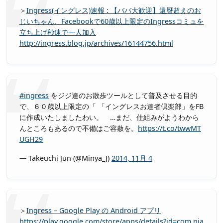
＞
Ingress(イングレス)速報 : 【ババ大歓迎】還暦超えのお
じいちゃん、Facebookで60歳以上限定のIngressコミュを
立ち上げ秒速で一人加入
http://ingress.blog.jp/archives/16144756.html
#ingress
をジジ達のお散歩ツールとして普及させる目的
で、６０歳以上限定の「 「イングレスお達者倶楽部」をFB
に作成いたしましたわい。 …まだ、仕組みがようわから
んところもあるので不備はご容赦を。
https://t.co/twwMT
UGH29
— Takeuchi Jun (@Minya_J)
2014, 11月 4
＞
Ingress – Google Play の Android アプリ
https://play.google.com/store/apps/details?id=com.nia