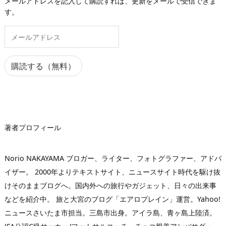
メールアドレスを記入して購読すれば、更新をメールで受信できま
す。
メ
ー
ル
ア
購読する（無料）
ド
レ
ス
著者プロフィール
Norio NAKAYAMA ブロガー、ライター、フォトグラファー、アドバ
イザー。 2000年よりテキストサイト、ニュースサイト時代を駆け抜
けそのままブログへ。国内外への旅行やガジェット、日々の出来事
などを紹介中。 旅と大宮のブログ「エアロプレイン」運営。Yahoo!
ニュースさいたま市担当。三島市出身。アイラ島、青ヶ島上陸済。