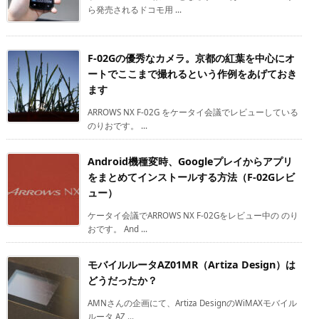
ら発売されるドコモ用 ...
F-02Gの優秀なカメラ。京都の紅葉を中心にオ
ートでここまで撮れるという作例をあげておき
ます
ARROWS NX F-02G をケータイ会議でレビューしている
のりおです。 ...
Android機種変時、Googleプレイからアプリ
をまとめてインストールする方法（F-02Gレビ
ュー）
ケータイ会議でARROWS NX F-02Gをレビュー中の のり
おです。 And ...
モバイルルータAZ01MR（Artiza Design）は
どうだったか？
AMNさんの企画にて、Artiza DesignのWiMAXモバイル
ルータ AZ ...