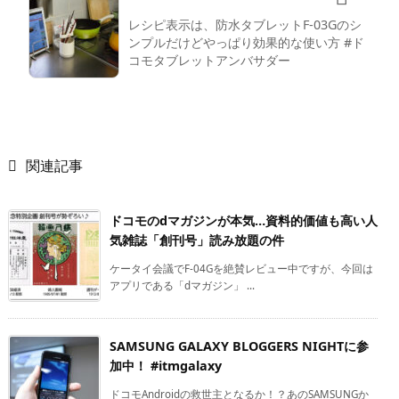
レシピ表示は、防水タブレットF-03Gのシ
ンプルだけどやっぱり効果的な使い方 #ド
コモタブレットアンバサダー

関連記事
ドコモのdマガジンが本気…資料的価値も高い人
気雑誌「創刊号」読み放題の件
ケータイ会議でF-04Gを絶賛レビュー中ですが、今回は
アプリである「dマガジン」 ...
SAMSUNG GALAXY BLOGGERS NIGHTに参
加中！ #itmgalaxy
ドコモAndroidの救世主となるか！？あのSAMSUNGか