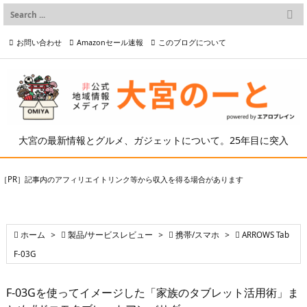

メニュー
お問い合わせ
Amazonセール速報
このブログについて

前へ

プライバシーポリシー等
写真の2次利用について

次へ

検索
大宮の最新情報とグルメ、ガジェットについて。25年目に突入
［PR］記事内のアフィリエイトリンク等から収入を得る場合があります

ホーム
>

製品/サービスレビュー
>

携帯/スマホ
>

ARROWS Tab
F-03G
F-03Gを使ってイメージした「家族のタブレット活用術」ま