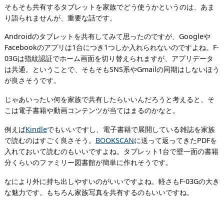
そもそも共有するタブレットを家族でどう使うかというのは、あま
り語られませんが、重要な話です。
Androidのタブレットを共有してみて思ったのですが、Googleや
Facebookのアプリは1台につき1つしか入れられないのですよね。F-
03Gは指紋認証でホーム画面を切り替えられますが、アプリデータ
は共通。ということで、そもそもSNS系やGmailの同期はしないほう
が良さそうです。
じゃあいったい何を家族で共有したらいいんだろうと考えると、そ
こは電子書籍や動画コンテンツが当てはまるのかなと。
例えば
Kindle
でもいいですし、電子書籍で展開している雑誌を家族
で読むのはすごく良さそう。
BOOKSCAN
に送って返ってきたPDFを
入れておいて読むのもいいですよね。タブレット1台で壁一面の書籍
分くらいのファミリー図書館が簡単に作れそうです。
なにより外に持ち出しやすいのがいいですよね。軽さもF-03Gの大き
な魅力です。もちろん家族写真を共有するのもいいですね。