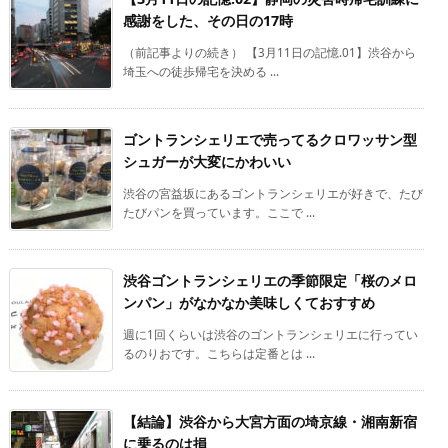
感謝をした、その日の17時
（前記事よりの続き） 【3月11日の記憶.01】渋谷から
埼玉への徒歩帰宅を決める ...
ゴントランシェリエで売ってるクロワッサン型
シュガーが大変にかわいい
渋谷の宮益坂にあるゴントランシェリエが好きで、たび
たびパンを買っています。ここで ...
渋谷ゴントランシェリエの季節限定「桜のメロ
ンパン」がなかなか美味しくておすすめ
週に1回くらいは渋谷のゴントランシェリエに行ってい
るのりおです。こちらは定番とは ...
【結論】渋谷から大宮方面の埼京線・湘南新宿
に乗るのは損