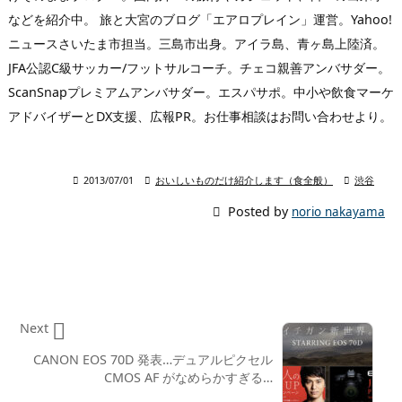
などを紹介中。 旅と大宮のブログ「エアロプレイン」運営。Yahoo!
ニュースさいたま市担当。三島市出身。アイラ島、青ヶ島上陸済。
JFA公認C級サッカー/フットサルコーチ。チェコ親善アンバサダー。
ScanSnapプレミアムアンバサダー。エスパサポ。中小や飲食マーケ
アドバイザーとDX支援、広報PR。お仕事相談はお問い合わせより。

2013/07/01

おいしいものだけ紹介します（食全般）

渋谷

Posted by
norio nakayama

Next
CANON EOS 70D 発表…デュアルピクセル
CMOS AF がなめらかすぎる…