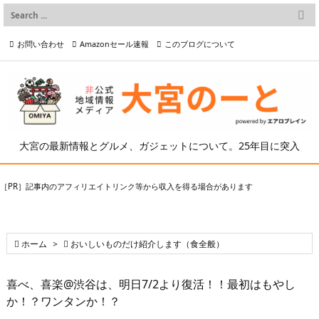

メニュー
お問い合わせ
Amazonセール速報
このブログについて

前へ

プライバシーポリシー等
写真の2次利用について

次へ

検索
大宮の最新情報とグルメ、ガジェットについて。25年目に突入
［PR］記事内のアフィリエイトリンク等から収入を得る場合があります

ホーム
>

おいしいものだけ紹介します（食全般）
喜べ、喜楽@渋谷は、明日7/2より復活！！最初はもやし
か！？ワンタンか！？