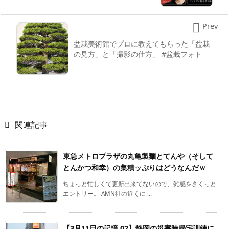

Prev
盆栽美術館でプロに教えてもらった「盆栽
の見方」と「撮影の仕方」 #盆栽フォト

関連記事
東急メトロプラザの丸亀製麺とてんや（そして
とんかつ和幸）の集積ッぷりはどうなんだｗ
ちょっと忙しくて更新出来てないので、雑感をさくっと
エントリー。 AMN社の近くに ...
【3月11日の記憶.02】静岡の災害時帰宅訓練に