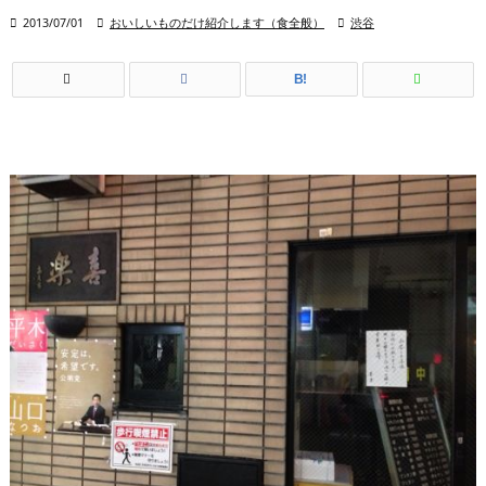

2013/07/01

おいしいものだけ紹介します（食全般）

渋谷
B!