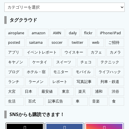
カ
テ
ゴ
タグクラウド
リ
ー
airoplane
amazon
AMN
daily
flickr
iPhone/iPad
posted
saitama
soccer
twitter
web
ご招待
アプリ
イベントレポート
ウイスキー
カフェ
カメラ
キヤノン
ケータイ
スイーツ
チェコ
テクニック
ブログ
ホテル・宿
モニター
モバイル
ライフハック
ランチ
ラーメン
レポート
写真記事
列車・鉄道
大宮
日本
最安値
東京
楽天
浦和
渋谷
生活
百式
記事広告
車
音楽
食
SNSからも購読できます！