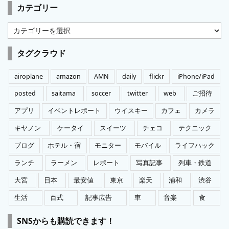
カテゴリー
カ
テ
ゴ
タグクラウド
リ
ー
airoplane
amazon
AMN
daily
flickr
iPhone/iPad
posted
saitama
soccer
twitter
web
ご招待
アプリ
イベントレポート
ウイスキー
カフェ
カメラ
キヤノン
ケータイ
スイーツ
チェコ
テクニック
ブログ
ホテル・宿
モニター
モバイル
ライフハック
ランチ
ラーメン
レポート
写真記事
列車・鉄道
大宮
日本
最安値
東京
楽天
浦和
渋谷
生活
百式
記事広告
車
音楽
食
SNSからも購読できます！