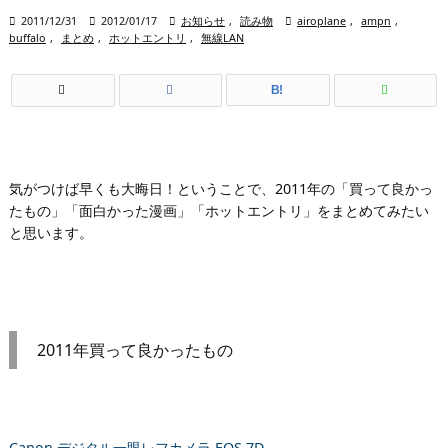

2011/12/31

2012/01/17

お知らせ
,
読み物

airoplane
,
ampn
,
buffalo
,
まとめ
,
ホットエントリ
,
無線LAN
B!
気がつけば早くも大晦日！ということで、2011年の「買って良かっ
たもの」「面白かった漫画」「ホットエントリ」をまとめてみたい
と思います。
2011年買って良かったもの
Canon デジタル一眼レフカメラ EOS 7D