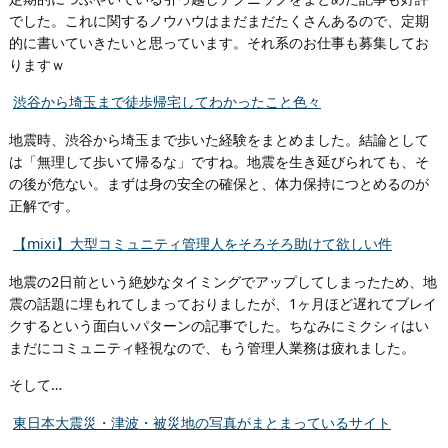
でした。これに関するノウハウはまだまだたくさんあるので、定期
的に書いていきたいと思っています。それ系のお仕事も募集してお
りますｗ
渋谷から埼玉まで徒歩帰宅してわかったこと色々
地震時、渋谷から埼玉まで歩いた経験をまとめました。結論として
は「無理して歩いて帰るな」ですね。地震を生き延びられても、そ
の後が危ない。まずは身の安全の確保と、体力保持につとめるのが
正解です。
【mixi】大型コミュニティ管理人をそろそろ助けて欲しい件
地震の2日前という絶妙なタイミングでアップしてしまったため、地
震の話題に埋もれてしまっておりましたが、1ヶ月ほど遅れてブレイ
クするという面白いパターンの記事でした。ちなみにミクシィはい
まだにコミュニティ軽視なので、もう管理人業務は疲れました。
そして…
東日本大震災・津波・被災地の写真がまとまっているサイト