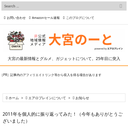

メニュー
お問い合わせ
Amazonセール速報
このブログについて

前へ

プライバシーポリシー等
写真の2次利用について

次へ

検索
大宮の最新情報とグルメ、ガジェットについて。25年目に突入
［PR］記事内のアフィリエイトリンク等から収入を得る場合があります

ホーム
>

エアロプレインについて
>

お知らせ
2011年を個人的に振り返ってみた！（今年もありがとうご
ざいました）