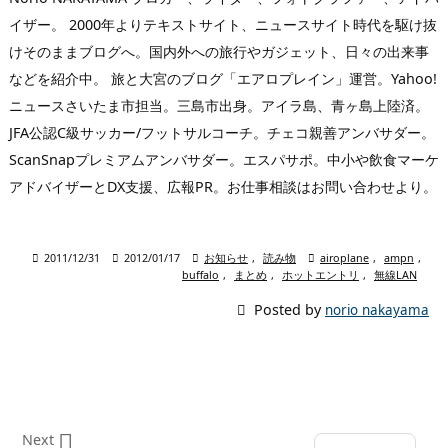
イザー。 2000年よりテキストサイト、ニュースサイト時代を駆け抜
けそのままブログへ。国内外への旅行やガジェット、日々の出来事
などを紹介中。 旅と大宮のブログ「エアロプレイン」運営。Yahoo!
ニュースさいたま市担当。三島市出身。アイラ島、青ヶ島上陸済。
JFA公認C級サッカー/フットサルコーチ。チェコ親善アンバサダー。
ScanSnapプレミアムアンバサダー。エスパサポ。中小や飲食マーケ
アドバイザーとDX支援、広報PR。お仕事相談はお問い合わせより。

2011/12/31

2012/01/17

お知らせ
,
読み物

airoplane
,
ampn
,
buffalo
,
まとめ
,
ホットエントリ
,
無線LAN

Posted by
norio nakayama

Next