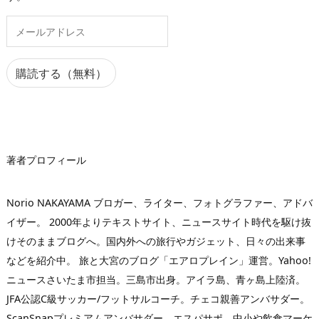
メ
ー
ル
ア
購読する（無料）
ド
レ
ス
著者プロフィール
Norio NAKAYAMA ブロガー、ライター、フォトグラファー、アドバ
イザー。 2000年よりテキストサイト、ニュースサイト時代を駆け抜
けそのままブログへ。国内外への旅行やガジェット、日々の出来事
などを紹介中。 旅と大宮のブログ「エアロプレイン」運営。Yahoo!
ニュースさいたま市担当。三島市出身。アイラ島、青ヶ島上陸済。
JFA公認C級サッカー/フットサルコーチ。チェコ親善アンバサダー。
ScanSnapプレミアムアンバサダー。エスパサポ。中小や飲食マーケ