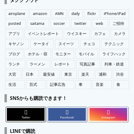
リ
ー
airoplane
amazon
AMN
daily
flickr
iPhone/iPad
posted
saitama
soccer
twitter
web
ご招待
アプリ
イベントレポート
ウイスキー
カフェ
カメラ
キヤノン
ケータイ
スイーツ
チェコ
テクニック
ブログ
ホテル・宿
モニター
モバイル
ライフハック
ランチ
ラーメン
レポート
写真記事
列車・鉄道
大宮
日本
最安値
東京
楽天
浦和
渋谷
生活
百式
記事広告
車
音楽
食
SNSからも購読できます！
Twitter
Facebook
Instagram
LINEで購読