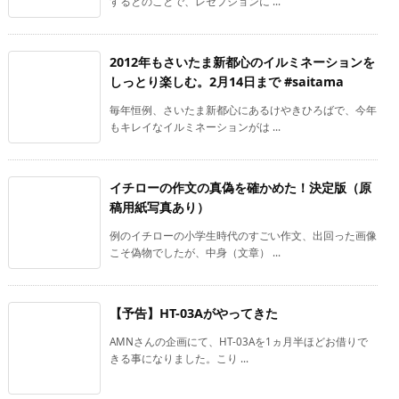
するとのことで、レセプションに ...
2012年もさいたま新都心のイルミネーションを
しっとり楽しむ。2月14日まで #saitama
毎年恒例、さいたま新都心にあるけやきひろばで、今年
もキレイなイルミネーションがは ...
イチローの作文の真偽を確かめた！決定版（原
稿用紙写真あり）
例のイチローの小学生時代のすごい作文、出回った画像
こそ偽物でしたが、中身（文章） ...
【予告】HT-03Aがやってきた
AMNさんの企画にて、HT-03Aを1ヵ月半ほどお借りで
きる事になりました。こり ...