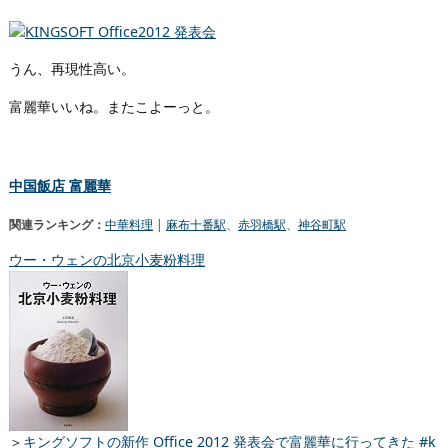
うん、再現性高い。
富麗華いいね。またこよーっと。
中国飯店 富麗華
関連ランキング：
中華料理
|
麻布十番駅
、
赤羽橋駅
、
神谷町駅
ウー・ウェンの北京小麦粉料理
＞
キングソフトの新作 Office 2012 発表会で富麗華に行ってきた #k