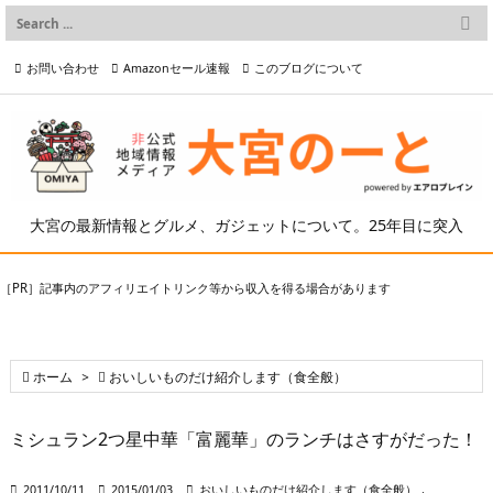

メニュー
お問い合わせ
Amazonセール速報
このブログについて

前へ

プライバシーポリシー等
写真の2次利用について

次へ

検索
大宮の最新情報とグルメ、ガジェットについて。25年目に突入
［PR］記事内のアフィリエイトリンク等から収入を得る場合があります

ホーム
>

おいしいものだけ紹介します（食全般）
ミシュラン2つ星中華「富麗華」のランチはさすがだった！

2011/10/11

2015/01/03

おいしいものだけ紹介します（食全般）
,