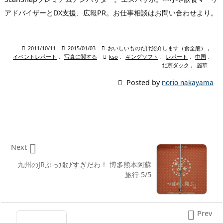
アドバイザーとDX支援、広報PR。お仕事相談はお問い合わせより。

2011/10/11

2015/01/03

おいしいものだけ紹介します（食全般）
,
イベントレポート
,
写真に関する

kso
,
キングソフト
,
レポート
,
中国
,
北京ダック
,
麗華

Posted by
norio nakayama

Next
九州のJRぶっ飛びすぎだわ！ 博多熊本阿蘇
旅行 5/5

Prev