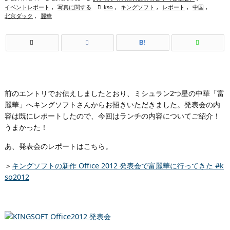
イベントレポート
,
写真に関する

kso
,
キングソフト
,
レポート
,
中国
,
北京ダック
,
麗華
B!
前のエントリでお伝えしましたとおり、ミシュラン2つ星の中華「富
麗華」へキングソフトさんからお招きいただきました。発表会の内
容は既にレポートしたので、今回はランチの内容についてご紹介！
うまかった！
あ、発表会のレポートはこちら。
＞
キングソフトの新作 Office 2012 発表会で富麗華に行ってきた #k
so2012