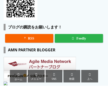
ブログの購読をお願いします！

RSS
Feedly
AMN PARTNER BLOGGER





メニュー
SNS
検索
上へ
ホーム
Author: norio nakayama
airoplane.net since 2000.9.9
記事や広告掲載に関するお問い合わせ等