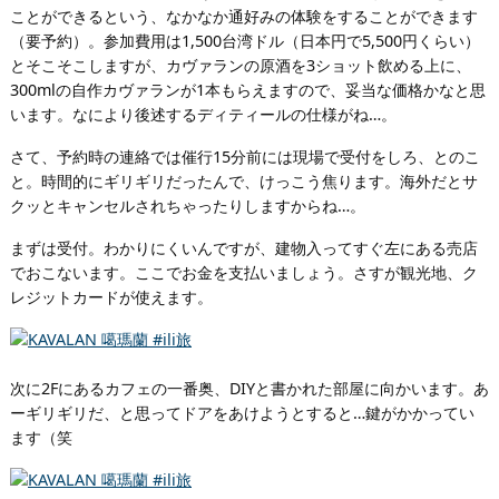
ことができるという、なかなか通好みの体験をすることができます
（要予約）。参加費用は1,500台湾ドル（日本円で5,500円くらい）
とそこそこしますが、カヴァランの原酒を3ショット飲める上に、
300mlの自作カヴァランが1本もらえますので、妥当な価格かなと思
います。なにより後述するディティールの仕様がね…。
さて、予約時の連絡では催行15分前には現場で受付をしろ、とのこ
と。時間的にギリギリだったんで、けっこう焦ります。海外だとサ
クッとキャンセルされちゃったりしますからね…。
まずは受付。わかりにくいんですが、建物入ってすぐ左にある売店
でおこないます。ここでお金を支払いましょう。さすが観光地、ク
レジットカードが使えます。
次に2Fにあるカフェの一番奥、DIYと書かれた部屋に向かいます。あ
ーギリギリだ、と思ってドアをあけようとすると…鍵がかかってい
ます（笑