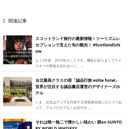

関連記事
スコットランド旅行の最新情報！ツーリズムレ
セプションで見えた旬の観光！ #ScotlandIsN
ow
もう3年前、2015年のことです。機会がありましてウイ
スキーの聖地を訪れるべく、 ...
台北最高クラスの宿「誠品行旅 eslite hotel」
世界が注目する誠品書店運営のデザイナーズホ
テル
いま、台北はアジアを代表する情報発信地になりつつあ
って、グルメだけでなくお店やホ ...
それは唯一無二で懐かしい味わい 碧ao SUNTO
RY WORLD WHISKEY