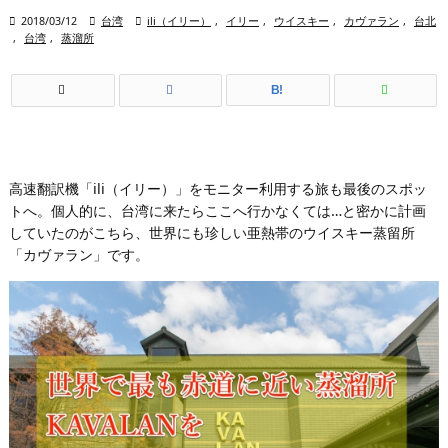

2018/03/12

台湾

ili（イリー）
,
イリー
,
ウイスキー
,
カヴァラン
,
台北
,
台湾
,
蒸溜所
B!
高速翻訳機「ili（イリー）」をモニター利用する旅も最後のスポッ
トへ。個人的に、台湾に来たらここへ行かなくては…と密かに計画
していたのがこちら、世界にも珍しい亜熱帯のウイスキー蒸留所
「カヴァラン」です。