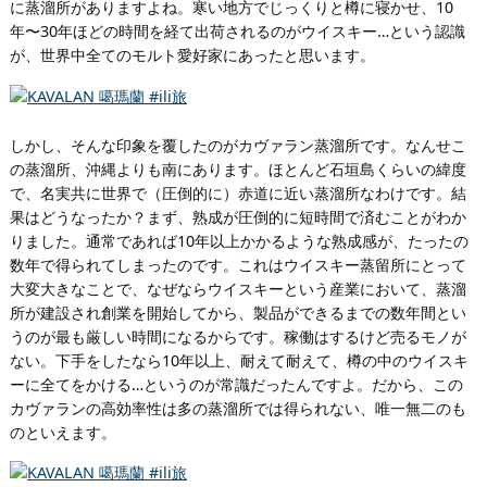
に蒸溜所がありますよね。寒い地方でじっくりと樽に寝かせ、10
年〜30年ほどの時間を経て出荷されるのがウイスキー…という認識
が、世界中全てのモルト愛好家にあったと思います。
しかし、そんな印象を覆したのがカヴァラン蒸溜所です。なんせこ
の蒸溜所、沖縄よりも南にあります。ほとんど石垣島くらいの緯度
で、名実共に世界で（圧倒的に）赤道に近い蒸溜所なわけです。結
果はどうなったか？まず、熟成が圧倒的に短時間で済むことがわか
りました。通常であれば10年以上かかるような熟成感が、たったの
数年で得られてしまったのです。これはウイスキー蒸留所にとって
大変大きなことで、なぜならウイスキーという産業において、蒸溜
所が建設され創業を開始してから、製品ができるまでの数年間とい
うのが最も厳しい時間になるからです。稼働はするけど売るモノが
ない。下手をしたなら10年以上、耐えて耐えて、樽の中のウイスキ
ーに全てをかける…というのが常識だったんですよ。だから、この
カヴァランの高効率性は多の蒸溜所では得られない、唯一無二のも
のといえます。