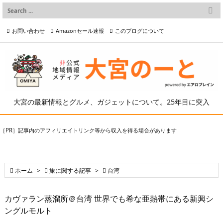

メニュー
お問い合わせ
Amazonセール速報
このブログについて

前へ

プライバシーポリシー等
写真の2次利用について

次へ

検索
大宮の最新情報とグルメ、ガジェットについて。25年目に突入
［PR］記事内のアフィリエイトリンク等から収入を得る場合があります

ホーム
>

旅に関する記事
>

台湾
カヴァラン蒸溜所＠台湾 世界でも希な亜熱帯にある新興シ
ングルモルト