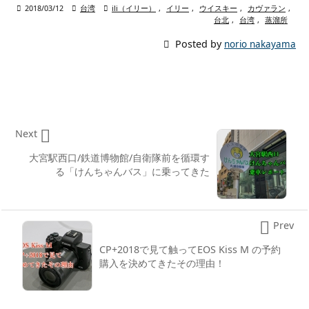

2018/03/12

台湾

ili（イリー）
,
イリー
,
ウイスキー
,
カヴァラン
,
台北
,
台湾
,
蒸溜所

Posted by
norio nakayama

Next
大宮駅西口/鉄道博物館/自衛隊前を循環す
る「けんちゃんバス」に乗ってきた

Prev
CP+2018で見て触ってEOS Kiss M の予約
購入を決めてきたその理由！