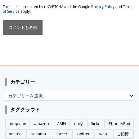
This site is protected by reCAPTCHA and the Google
Privacy Policy
and
Terms
of Service
apply.
カテゴリー
カ
テ
ゴ
タグクラウド
リ
ー
airoplane
amazon
AMN
daily
flickr
iPhone/iPad
posted
saitama
soccer
twitter
web
ご招待