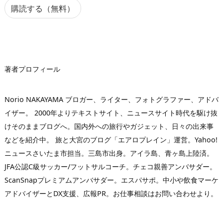
ア
購読する（無料）
ド
レ
ス
著者プロフィール
Norio NAKAYAMA ブロガー、ライター、フォトグラファー、アドバ
イザー。 2000年よりテキストサイト、ニュースサイト時代を駆け抜
けそのままブログへ。国内外への旅行やガジェット、日々の出来事
などを紹介中。 旅と大宮のブログ「エアロプレイン」運営。Yahoo!
ニュースさいたま市担当。三島市出身。アイラ島、青ヶ島上陸済。
JFA公認C級サッカー/フットサルコーチ。チェコ親善アンバサダー。
ScanSnapプレミアムアンバサダー。エスパサポ。中小や飲食マーケ
アドバイザーとDX支援、広報PR。お仕事相談はお問い合わせより。