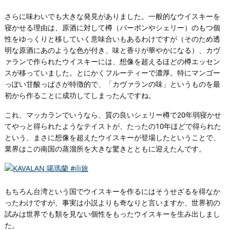
さらに味わいでも大きな発見がありました。一般的なウイスキーを
寝かせる理由は、原酒に対して樽（バーボンやシェリー）のもつ個
性をゆっくりと移していく意味合いもあるわけですが（そのため透
明な原酒にあのような色が付き、味と香りが華やかになる）、カヴ
ァランで作られたウイスキーには、想像を超えるほどの樽エッセン
スが移っていました。とにかくフルーティーで濃厚。特にマンゴー
っぽい甘酸っぱさが特徴的で、「カヴァランの味」というものを最
初から作ることに成功してしまったんですね。
これ、マッカランでいうなら、質の良いシェリー樽で20年弱寝かせ
てやっと得られたようなテイストが、たったの10年ほどで得られた
という、まさに想像を超えたウイスキーが登場したということで、
業界はこの南国の蒸溜所を大きな驚きとともに迎えたんです。
もちろん台湾という国でウイスキーを作るにはそうせざるを得なか
ったわけですが、事実は小説よりも奇なりと言いますか、世界初の
試みは世界でも類を見ない個性をもったウイスキーを生み出しまし
た。