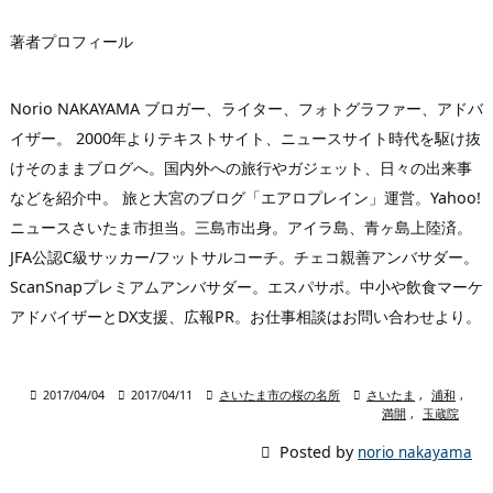
著者プロフィール
Norio NAKAYAMA ブロガー、ライター、フォトグラファー、アドバ
イザー。 2000年よりテキストサイト、ニュースサイト時代を駆け抜
けそのままブログへ。国内外への旅行やガジェット、日々の出来事
などを紹介中。 旅と大宮のブログ「エアロプレイン」運営。Yahoo!
ニュースさいたま市担当。三島市出身。アイラ島、青ヶ島上陸済。
JFA公認C級サッカー/フットサルコーチ。チェコ親善アンバサダー。
ScanSnapプレミアムアンバサダー。エスパサポ。中小や飲食マーケ
アドバイザーとDX支援、広報PR。お仕事相談はお問い合わせより。

2017/04/04

2017/04/11

さいたま市の桜の名所

さいたま
,
浦和
,
満開
,
玉蔵院

Posted by
norio nakayama