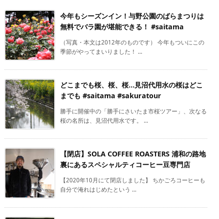
今年もシーズンイン！与野公園のばらまつりは
無料でバラ園が堪能できる！ #saitama
（写真・本文は2012年のものです） 今年もついにこの
季節がやってまいりました！ ...
どこまでも桜、桜、桜…見沼代用水の桜はどこ
までも #saitama #sakuratour
勝手に開催中の「勝手にさいたま市桜ツアー」、次なる
桜の名所は、見沼代用水です。 ...
【閉店】SOLA COFFEE ROASTERS 浦和の路地
裏にあるスペシャルティコーヒー豆専門店
【2020年10月にて閉店しました】 ちかごろコーヒーも
自分で淹れはじめたという ...