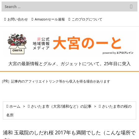

メニュー
お問い合わせ
Amazonセール速報
このブログについて

前へ

プライバシーポリシー等
写真の2次利用について

次へ

検索
大宮の最新情報とグルメ、ガジェットについて。25年目に突入
［PR］記事内のアフィリエイトリンク等から収入を得る場合があります

ホーム
>

さいたま市（大宮/浦和など）の記事
>

さいたま市の桜の
名所
浦和 玉蔵院のしだれ桜 2017年も満開でした（こんな場所で