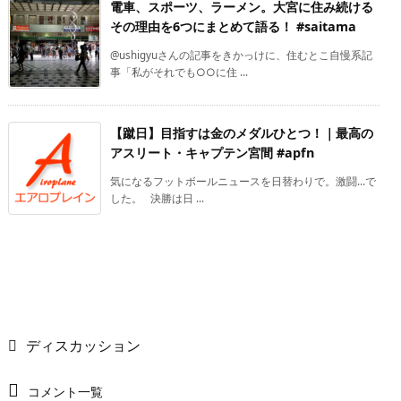
電車、スポーツ、ラーメン。大宮に住み続ける
その理由を6つにまとめて語る！ #saitama
@ushigyuさんの記事をきかっけに、住むとこ自慢系記
事「私がそれでも○○に住 ...
【蹴日】目指すは金のメダルひとつ！｜最高の
アスリート・キャプテン宮間 #apfn
気になるフットボールニュースを日替わりで。激闘…で
した。 決勝は日 ...
ディスカッション
コメント一覧