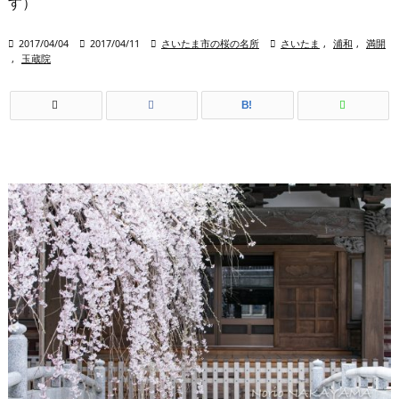
す）

2017/04/04

2017/04/11

さいたま市の桜の名所

さいたま
,
浦和
,
満開
,
玉蔵院
B!