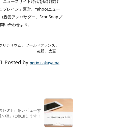
イト、ニュースサイト時代を駆け抜け
レイン」運営。Yahoo!ニュー
親善アンバサダー。ScanSnapプ
お問い合わせより。
クリテリウム
,
ツールドフランス
,
与野
,
大宮

Posted by
norio nakayama
X F-01F」をレビューす
NX!!」に参加します！