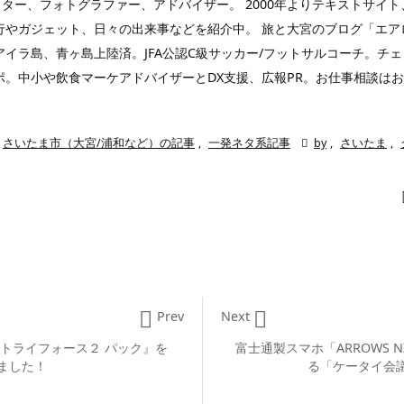
ガー、ライター、フォトグラファー、アドバイザー。 2000年よりテキストサ
やガジェット、日々の出来事などを紹介中。 旅と大宮のブログ「エアロプ
ラ島、青ヶ島上陸済。JFA公認C級サッカー/フットサルコーチ。チェコ
ポ。中小や飲食マーケアドバイザーとDX支援、広報PR。お仕事相談は
さいたま市（大宮/浦和など）の記事
,
一発ネタ系記事

by
,
さいたま
,


Prev
Next
のトライフォース２ パック』を
富士通製スマホ「ARROWS N
ました！
る「ケータイ会議