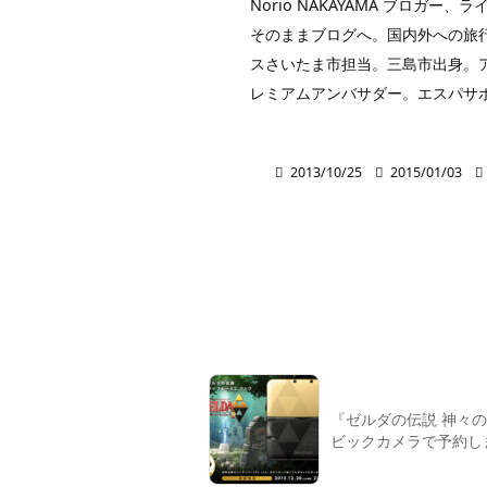
Norio NAKAYAMA ブロ
そのままブログへ。国内外への旅行
スさいたま市担当。三島市出身。アイ
レミアムアンバサダー。エスパサ

2013/10/25

2015/01/03

『ゼルダの伝説 神々
ビックカメラで予約し