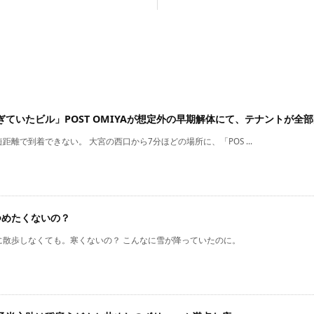
ていたビル」POST OMIYAが想定外の早期解体にて、テナントが全部
距離で到着できない。 大宮の西口から7分ほどの場所に、「POS ...
つめたくないの？
に散歩しなくても。寒くないの？ こんなに雪が降っていたのに。