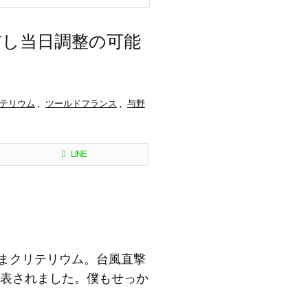
だし当日調整の可能
テリウム
,
ツールドフランス
,
与野
LINE
たまクリテリウム。台風直撃
表されました。僕もせっか