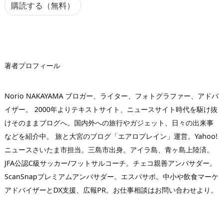
ア
購読する（無料）
ド
レ
ス
著者プロフィール
Norio NAKAYAMA ブロガー、ライター、フォトグラファー、アドバ
イザー。 2000年よりテキストサイト、ニュースサイト時代を駆け抜
けそのままブログへ。国内外への旅行やガジェット、日々の出来事
などを紹介中。 旅と大宮のブログ「エアロプレイン」運営。Yahoo!
ニュースさいたま市担当。三島市出身。アイラ島、青ヶ島上陸済。
JFA公認C級サッカー/フットサルコーチ。チェコ親善アンバサダー。
ScanSnapプレミアムアンバサダー。エスパサポ。中小や飲食マーケ
アドバイザーとDX支援、広報PR。お仕事相談はお問い合わせより。