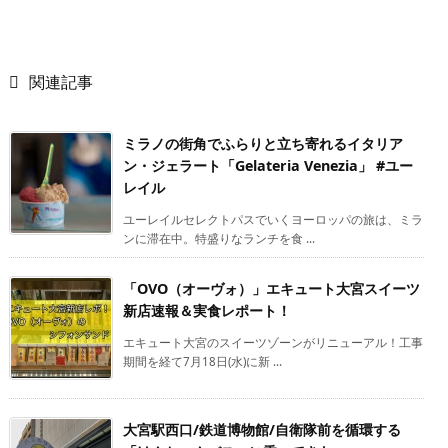

関連記事
ミラノの街角でふらりと立ち寄れるイタリア
ン・ジェラート「Gelateria Venezia」 #ユー
レイル
ユーレイルセレクトパスでいくヨーロッパの旅は、ミラ
ンに滞在中。特盛りなランチを食 ...
「OVO（オーヴォ）」エキュート大宮スイーツ
新店速報＆実食レポート！
エキュート大宮のスイーツゾーンがリニューアル！工事
期間を経て7月18日(水)に新 ...
大宮駅西口/鉄道博物館/自衛隊前を循環する