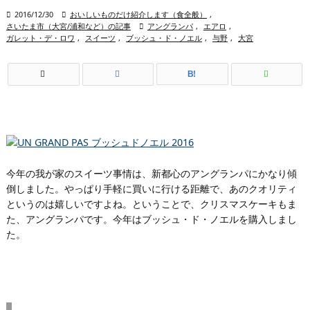

2016/12/30

おいしいものだけ紹介します（食全般）
,
さいたま市（大宮/浦和など）の記事

アングランパ
,
エアロ
,
ガレット・デ・ロワ
,
スイーツ
,
ブッシュ・ド・ノエル
,
与野
,
大宮
B!
今年の我が家のスイーツ事情は、新都心のアングランパにかなり傾
倒しました。やっぱり手軽に買いに行ける距離で、あのクオリティ
というのは嬉しいですよね。ということで、クリスマスケーキもま
た、アングランパです。今年はブッシュ・ド・ノエルを購入しまし
た。