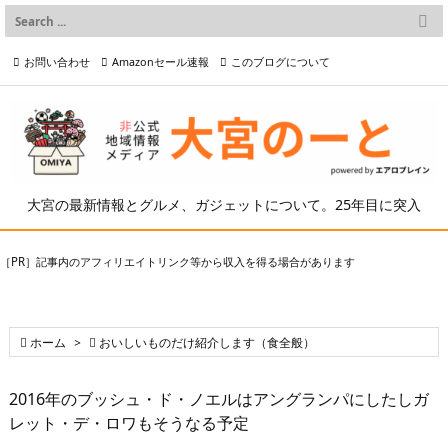

メニュー
お問い合わせ
Amazonセール速報
このブログについて

前へ

プライバシーポリシー等
写真の2次利用について

次へ

検索
大宮の最新情報とグルメ、ガジェットについて。25年目に突入
［PR］記事内のアフィリエイトリンク等から収入を得る場合があります

ホーム
>

おいしいものだけ紹介します（食全般）
2016年のブッシュ・ド・ノエルはアングランパにしたしガ
レット・デ・ロワもそうなる予定