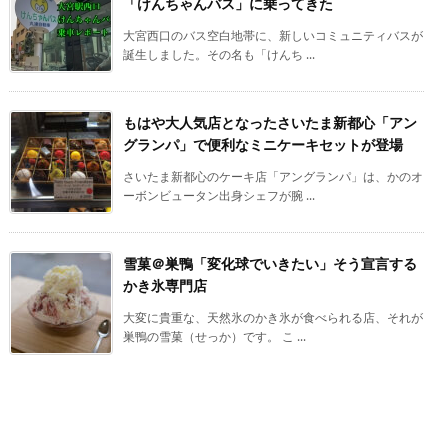
「けんちゃんバス」に乗ってきた
大宮西口のバス空白地帯に、新しいコミュニティバスが
誕生しました。その名も「けんち ...
もはや大人気店となったさいたま新都心「アン
グランパ」で便利なミニケーキセットが登場
さいたま新都心のケーキ店「アングランパ」は、かのオ
ーボンビュータン出身シェフが腕 ...
雪菓＠巣鴨「変化球でいきたい」そう宣言する
かき氷専門店
大変に貴重な、天然氷のかき氷が食べられる店、それが
巣鴨の雪菓（せっか）です。 こ ...