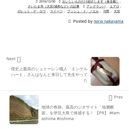

2016/12/30

おいしいものだけ紹介します（食全般）
,
さいたま市（大宮/浦和など）の記事

アングランパ
,
エアロ
,
ガレット・デ・ロワ
,
スイーツ
,
ブッシュ・ド・ノエル
,
与野
,
大宮

Posted by
norio nakayama

Next
僕史上最高のシュトーレン職人「エンゲル
ハート」さんはなんと来日して先生やって
た

Prev
地球の奇跡。最高のジオサイト「地層断
面」を伊豆大島で体感する！ 【PR】 #tam
ashima #oshima