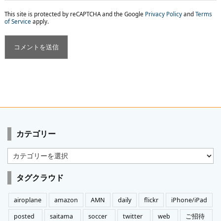
This site is protected by reCAPTCHA and the Google
Privacy Policy
and
Terms
of Service
apply.
カテゴリー
カ
テ
ゴ
タグクラウド
リ
ー
airoplane
amazon
AMN
daily
flickr
iPhone/iPad
posted
saitama
soccer
twitter
web
ご招待