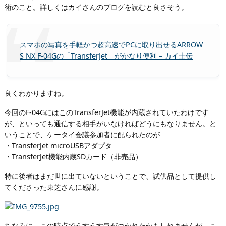
術のこと。詳しくはカイさんのブログを読むと良さそう。
スマホの写真を手軽かつ超高速でPCに取り出せるARROW
S NX F-04Gの「TransferJet」がかなり便利 – カイ士伝
良くわかりますね。
今回のF-04GにはこのTransferJet機能が内蔵されていたわけです
が、といっても通信する相手がいなければどうにもなりません。と
いうことで、ケータイ会議参加者に配られたのが
・TransferJet microUSBアダプタ
・TransferJet機能内蔵SDカード（非売品）
特に後者はまだ世に出ていないということで、試供品として提供し
てくださった東芝さんに感謝。
ちなみに、この時点でうすうす気がつかれたかもしれませんが、こ