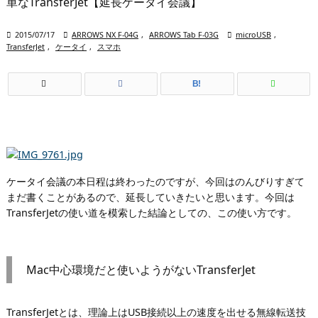
単なTransferJet【延長ケータイ会議】

2015/07/17

ARROWS NX F-04G
,
ARROWS Tab F-03G

microUSB
,
TransferJet
,
ケータイ
,
スマホ
B!
ケータイ会議の本日程は終わったのですが、今回はのんびりすぎて
まだ書くことがあるので、延長していきたいと思います。今回は
TransferJetの使い道を模索した結論としての、この使い方です。
Mac中心環境だと使いようがないTransferJet
TransferJetとは、理論上はUSB接続以上の速度を出せる無線転送技