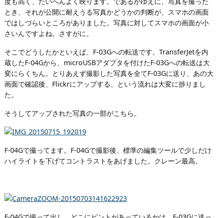
度も高く、たいへんよく映ります。であるがゆえに、写真を撮った
とき、それが公開に耐えうる写真かどうかの判断が、スマホの画面
ではしづらいところがありました。写真に対してスマホの画面が小
さいんですよね。さすがに。
そこでどうしたかといえば、F-03Gへの転送です。TransferJetを内
蔵したF-04Gから、microUSBアダプタを付けたF-03Gへの転送は大
変にらくちん。とりあえず撮影した写真を全てF-03Gに送り、あの大
画面で確認後、Flickrにアップする、という流れは大変に捗りまし
た。
そうしてアップされた写真の一部がこちら。
F-04Gで撮ってます。F-04Gで撮影後、標準の編集ツールで少しだけ
ハイライトを下げてコントラストをあげました。クレーン最高。
F-04Gで撮って出し。どこにピントがあっているかは、F-03Gに送っ