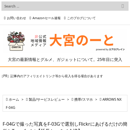

メニュー
お問い合わせ
Amazonセール速報
このブログについて

前へ

プライバシーポリシー等
写真の2次利用について

次へ

検索
大宮の最新情報とグルメ、ガジェットについて。25年目に突入
［PR］記事内のアフィリエイトリンク等から収入を得る場合があります

ホーム
>

製品/サービスレビュー
>

携帯/スマホ
>

ARROWS NX
F-04G
F-04Gで撮った写真をF-03Gで選別しFlickrにあげるだけの簡