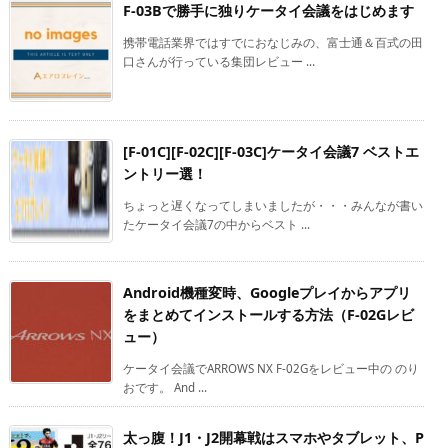
F-03Bで勝手に独りケータイ会議をはじめます
携帯電話業界ではすでにおなじみの、富士通＆百式の田
口さんが行っている集団レビュー ...
[F-01C][F-02C][F-03C]ケータイ会議7 ベストエ
ントリー選！
ちょっと遅くなってしまいましたが・・・みんなが書い
たケータイ会議7の中からベスト ...
Android機種変時、Googleプレイからアプリ
をまとめてインストールする方法（F-02Gレビ
ュー）
ケータイ会議でARROWS NX F-02Gをレビュー中の のり
おです。 And ...
太っ腹！J1・J2開幕戦はスマホやタブレット、P