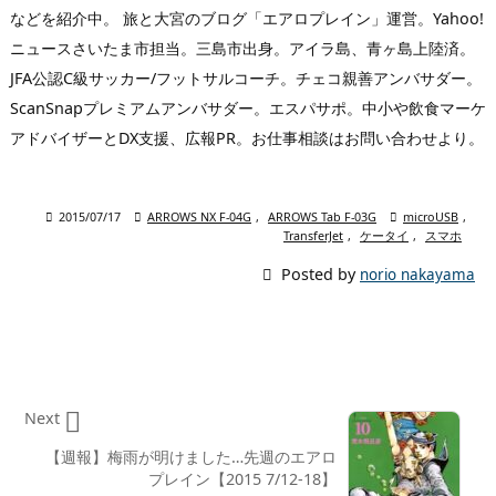
などを紹介中。 旅と大宮のブログ「エアロプレイン」運営。Yahoo!
ニュースさいたま市担当。三島市出身。アイラ島、青ヶ島上陸済。
JFA公認C級サッカー/フットサルコーチ。チェコ親善アンバサダー。
ScanSnapプレミアムアンバサダー。エスパサポ。中小や飲食マーケ
アドバイザーとDX支援、広報PR。お仕事相談はお問い合わせより。

2015/07/17

ARROWS NX F-04G
,
ARROWS Tab F-03G

microUSB
,
TransferJet
,
ケータイ
,
スマホ

Posted by
norio nakayama

Next
【週報】梅雨が明けました…先週のエアロ
プレイン【2015 7/12-18】