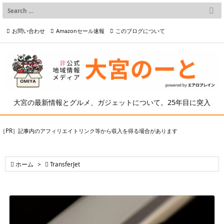

メニュー
お問い合わせ
Amazonセール速報
このブログについて

前へ

プライバシーポリシー等
写真の2次利用について

次へ

検索
大宮の最新情報とグルメ、ガジェットについて。25年目に突入
［PR］記事内のアフィリエイトリンク等から収入を得る場合があります

ホーム
>

TransferJet