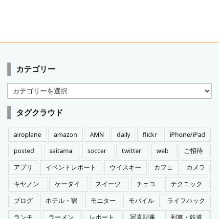
カテゴリー
カ
テ
ゴ
タグクラウド
リ
ー
airoplane
amazon
AMN
daily
flickr
iPhone/iPad
posted
saitama
soccer
twitter
web
ご招待
アプリ
イベントレポート
ウイスキー
カフェ
カメラ
キヤノン
ケータイ
スイーツ
チェコ
テクニック
ブログ
ホテル・宿
モニター
モバイル
ライフハック
ランチ
ラーメン
レポート
写真記事
列車・鉄道