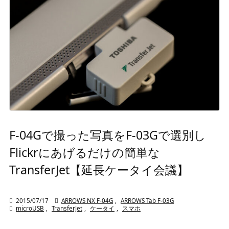
F-04Gで撮った写真をF-03Gで選別し
Flickrにあげるだけの簡単な
TransferJet【延長ケータイ会議】

2015/07/17

ARROWS NX F-04G
,
ARROWS Tab F-03G

microUSB
,
TransferJet
,
ケータイ
,
スマホ