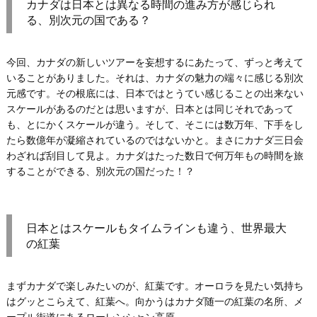
カナダは日本とは異なる時間の進み方が感じられ
る、別次元の国である？
今回、カナダの新しいツアーを妄想するにあたって、ずっと考えて
いることがありました。それは、カナダの魅力の端々に感じる別次
元感です。その根底には、日本ではとうてい感じることの出来ない
スケールがあるのだとは思いますが、日本とは同じそれであって
も、とにかくスケールが違う。そして、そこには数万年、下手をし
たら数億年が凝縮されているのではないかと。まさにカナダ三日会
わざれば刮目して見よ。カナダはたった数日で何万年もの時間を旅
することができる、別次元の国だった！？
日本とはスケールもタイムラインも違う、世界最大
の紅葉
まずカナダで楽しみたいのが、紅葉です。オーロラを見たい気持ち
はグッとこらえて、紅葉へ。向かうはカナダ随一の紅葉の名所、メ
ープル街道にあるローレンシャン高原。