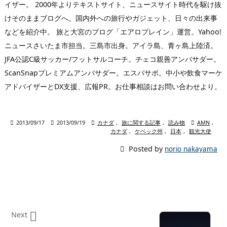
イザー。 2000年よりテキストサイト、ニュースサイト時代を駆け抜
けそのままブログへ。国内外への旅行やガジェット、日々の出来事
などを紹介中。 旅と大宮のブログ「エアロプレイン」運営。Yahoo!
ニュースさいたま市担当。三島市出身。アイラ島、青ヶ島上陸済。
JFA公認C級サッカー/フットサルコーチ。チェコ親善アンバサダー。
ScanSnapプレミアムアンバサダー。エスパサポ。中小や飲食マーケ
アドバイザーとDX支援、広報PR。お仕事相談はお問い合わせより。

2013/09/17

2013/09/19

カナダ
,
旅に関する記事
,
読み物

AMN
,
カナダ
,
ケベック州
,
日本
,
観光大使

Posted by
norio nakayama

Next