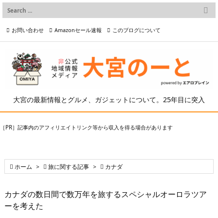

メニュー
お問い合わせ
Amazonセール速報
このブログについて

前へ

プライバシーポリシー等
写真の2次利用について

次へ

検索
大宮の最新情報とグルメ、ガジェットについて。25年目に突入
［PR］記事内のアフィリエイトリンク等から収入を得る場合があります

ホーム
>

旅に関する記事
>

カナダ
カナダの数日間で数万年を旅するスペシャルオーロラツア
ーを考えた