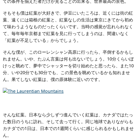
ての条件を揃えた者だけが見ることの出来る、世界最高の景色。
そもそも僕は紅葉が大好きで、伊豆にいたころは、近くには街の紅
葉、遠くには箱根の紅葉と、紅葉なしの生活は東京にきてから初め
て味わうようなものだったくらいです。当時の感覚が忘れられなく
て、毎年毎年京都まで紅葉を見に行ってしまうのは、間違いなく
「紅葉が不足している」からでしょう。
そんな僕が、このローレンシャン高原に行ったら、卒倒するかもし
れません。いや、たぶん言葉は何も出ないでしょう。10分くらいぼ
けっと眺めて、夢中でシャッターを切り始めたと思ったら、また10
分、いや20分でも30分でも、この景色を眺めているかも知れませ
ん。果てしない紅葉は、僕の原体験に近いのです。
そんな紅葉。日本なら少しずつ進んでいく紅葉は、カナダではたっ
た数日のうちに訪れ、そして去って行く。同じ地球でありながらも
カナダでの1日は、日本での1週間くらいに感じられるかもしれませ
ん。