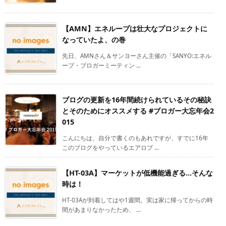
【AMN】エネループは壮大なプロジェクトに
なっていたよ、の巻
先日、AMNさん＆サンヨーさん主催の「SANYO:エネル
ープ・ブロガーミーティン ...
ブログの更新を16年間続けられているその秘訣
とそのためにオススメする #ブロガー大忘年会2
015
こんにちは、自分で書くのもあれですが、すでに16年
このブログをやっているエアロプ ...
【HT-03A】マーケットが低機能過ぎる…そんな
時は！
HT-03Aが到着してはや1週間。実は家に帰ってからの時
間があまりなかったため、 ...