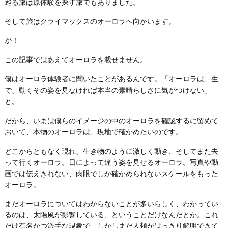
巡る旅は原体験を探す旅でもありました。
そして旅はクライマックスのオーロラへ向かいます。
が！
この記事ではあえてオーロラを載せません。
僕はオーロラ体験者に聞いたことがあるんです。「オーロラは、生
で、動くその姿を見なければ本当の素晴らしさに気がつけない」
と。
だから、いまは僕らのイメージの中のオーロラを確認するに留めて
おいて、本物のオーロラは、現地で確かめたいのです。
どこからともなく現れ、生き物のように激しく動き、そしてまた去
って行くオーロラ。日によって違う姿を見せるオーロラ。写真や動
画では伝えきれない、肉眼でしか確かめられないスケールをもった
オーロラ。
まだオーロラについてはわからないことが多いらしく、わかってい
るのは、太陽風が影響している、ということだけなんだとか。これ
だけ有名かつ派手な現象で、しかしまだ人類がはっきり解明できて