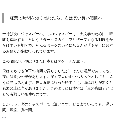
紅葉で時間を短く感じたら、次は長い長い暗闇へ
一行は次にジャスパーへ。このジャスパーは、天文学のために「暗
闇を保証する」という「ダークスカイ・プリザーブ」なる制度をか
かげている地区で、そんなダークスカイにちなんだ「暗闇」に関す
るお祭りが多数行われています。
この暗闇が、やはりまた日本とはスケールが違う。
僕はそもそも伊豆の山間で育ちましたが、そんな場所であっても、
夜には多少の光があります。深く伊豆の山中へ入ったとしても、遠
くに光は見えます。先日五島に行った時でさえ、山に灯りが無くと
も海の上に光がありました。このように日本では「真の暗闇」とは
とても難しい条件なのです。
しかしカナダのジャスパーでは違います。どこまでいっても、深い
闇。深淵。真の闇。