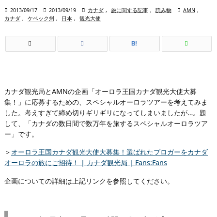

2013/09/17

2013/09/19

カナダ
,
旅に関する記事
,
読み物

AMN
,
カナダ
,
ケベック州
,
日本
,
観光大使
B!
カナダ観光局とAMNの企画「オーロラ王国カナダ観光大使大募
集！」に応募するための、スペシャルオーロラツアーを考えてみま
した。考えすぎて締め切りギリギリになってしまいましたが…。題
して、「カナダの数日間で数万年を旅するスペシャルオーロラツア
ー」です。
＞
オーロラ王国カナダ観光大使大募集！選ばれたブロガーをカナダ
オーロラの旅にご招待！ | カナダ観光局 | Fans:Fans
企画についての詳細は上記リンクを参照してください。