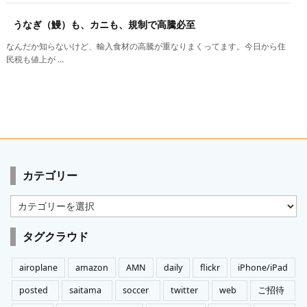
うなぎ（鰻）も、カニも、規制で高騰必至
なんだか知らないけど、輸入食材の高騰が重なりまくってます。今日から住
民税も値上が ...
カテゴリー
カ
テ
ゴ
タグクラウド
リ
ー
airoplane
amazon
AMN
daily
flickr
iPhone/iPad
posted
saitama
soccer
twitter
web
ご招待