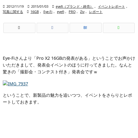

2012/11/19

2015/01/03

eyefi（ブランド・終売）
,
イベントレポート
,
写真に関する

16GB
,
Eye-Fi
,
eyefi
,
PRO
,
Ziv
,
レポート
B!
Eye-Fiさんより「Pro X2 16GBの発表がある」ということでお声かけ
いただきまして、発表会イベントのほうに行ってきました。なんと
驚きの「撮影会・コンテスト付き」発表会ですｗ
ということで、新製品の魅力を追いつつ、イベントをさらりとレポ
ートしておきます。