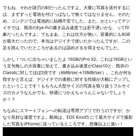
でもね、それが諸刃の剣だったんですよ。大量に写真を送付するに
は、まずずっと電池を付けっぱなしで無くてはなりません。そのた
め、コンデジでは電池的に結構不安でした。また、かといってデジ
イチでは、既存のEye-Fiの書き込み速度では若干遅いかな、って印
象だったんですよ。でもまあ、これは仕方が無い。容量的にも8GB
が最大だったので、本当はデジイチで使いたかったんですが、二の
足を踏んでいたところがあるのは認めざるを得ませんでした。
しかし！ついに出ちゃいましたよ 16GBのPro X2。これは16GBとい
う文句無しの大容量に加えて、書き込み速度がClass10と、既存の
Class6に対してほぼ2倍です（6MB/sec→10MB/sec）。これが何を
指すかと言えば、デジイチでの連射に対する性能が大幅にアップし
たということです！もちろん大型サイズの写真を取り扱うフルサイ
ズのカメラなんかでも、快適につかえちゃうんじゃないでしょう
か！？
ちなみにスマートフォンへの転送は専用アプリで行うのですが、か
なり良好な速度ですよ。動画は、EOS KissX5 にて最大サイズで撮影
した写真をiPhoneに送っているところです。想像以上に速い！