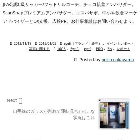
JFA公認C級サッカー/フットサルコーチ。チェコ親善アンバサダー。
ScanSnapプレミアムアンバサダー。エスパサポ。中小や飲食マーケ
アドバイザーとDX支援、広報PR。お仕事相談はお問い合わせより。

2012/11/19

2015/01/03

eyefi（ブランド・終売）
,
イベントレポート
,
写真に関する

16GB
,
Eye-Fi
,
eyefi
,
PRO
,
Ziv
,
レポート

Posted by
norio nakayama

Next
山手線のガラスが割れて運転見合わせ…な
状況はこれ