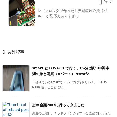

Prev
レゴブロックで作った世界遺産展＠渋谷パ
ルコ が見応えありすぎる

関連記事
smart と EOS 60D で行く、いろは坂〜中禅寺
湖の旅と写真（Aパート） #smtf2
「借りているsmartでドライブに行きたい！」 「EOS
60Dを借りることにな ...
忘年会議2007に行ってきました
先週の土曜日、ミッドタウンのヤフー会議室で行われた