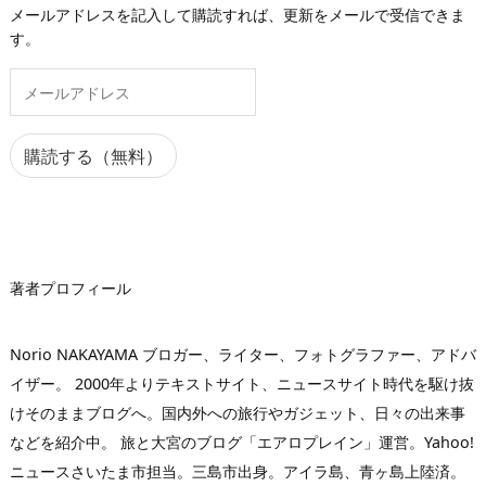
メールアドレスを記入して購読すれば、更新をメールで受信できま
す。
メ
ー
ル
ア
購読する（無料）
ド
レ
ス
著者プロフィール
Norio NAKAYAMA ブロガー、ライター、フォトグラファー、アドバ
イザー。 2000年よりテキストサイト、ニュースサイト時代を駆け抜
けそのままブログへ。国内外への旅行やガジェット、日々の出来事
などを紹介中。 旅と大宮のブログ「エアロプレイン」運営。Yahoo!
ニュースさいたま市担当。三島市出身。アイラ島、青ヶ島上陸済。