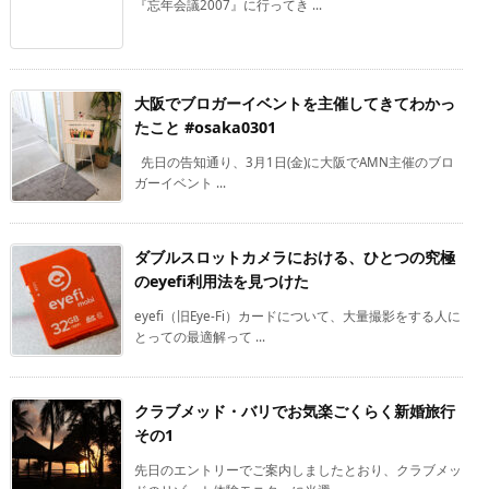
『忘年会議2007』に行ってき ...
大阪でブロガーイベントを主催してきてわかっ
たこと #osaka0301
先日の告知通り、3月1日(金)に大阪でAMN主催のブロ
ガーイベント ...
ダブルスロットカメラにおける、ひとつの究極
のeyefi利用法を見つけた
eyefi（旧Eye-Fi）カードについて、大量撮影をする人に
とっての最適解って ...
クラブメッド・バリでお気楽ごくらく新婚旅行
その1
先日のエントリーでご案内しましたとおり、クラブメッ