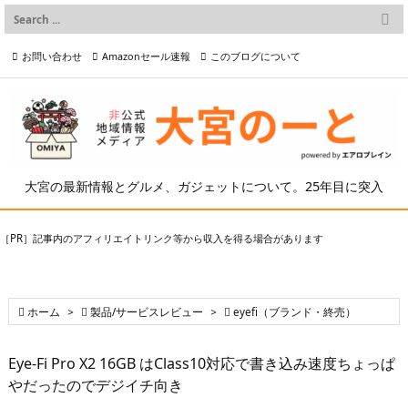

メニュー
お問い合わせ
Amazonセール速報
このブログについて

前へ

プライバシーポリシー等
写真の2次利用について

次へ

検索
大宮の最新情報とグルメ、ガジェットについて。25年目に突入
［PR］記事内のアフィリエイトリンク等から収入を得る場合があります

ホーム
>

製品/サービスレビュー
>

eyefi（ブランド・終売）
Eye-Fi Pro X2 16GB はClass10対応で書き込み速度ちょっぱ
やだったのでデジイチ向き