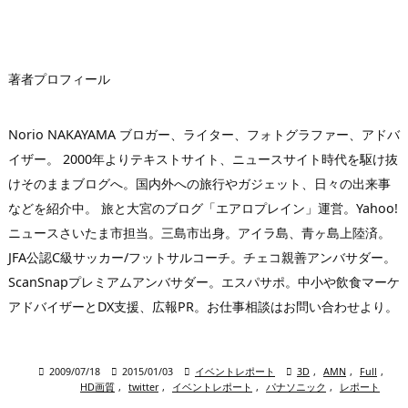
レ
ス
著者プロフィール
Norio NAKAYAMA ブロガー、ライター、フォトグラファー、アドバ
イザー。 2000年よりテキストサイト、ニュースサイト時代を駆け抜
けそのままブログへ。国内外への旅行やガジェット、日々の出来事
などを紹介中。 旅と大宮のブログ「エアロプレイン」運営。Yahoo!
ニュースさいたま市担当。三島市出身。アイラ島、青ヶ島上陸済。
JFA公認C級サッカー/フットサルコーチ。チェコ親善アンバサダー。
ScanSnapプレミアムアンバサダー。エスパサポ。中小や飲食マーケ
アドバイザーとDX支援、広報PR。お仕事相談はお問い合わせより。

2009/07/18

2015/01/03

イベントレポート

3D
,
AMN
,
Full
,
HD画質
,
twitter
,
イベントレポート
,
パナソニック
,
レポート