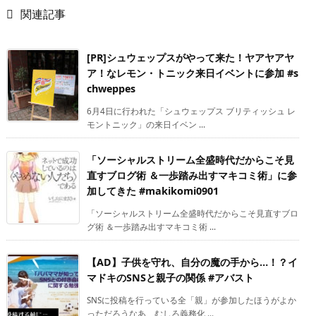

関連記事
[PR]シュウェップスがやって来た！ヤアヤアヤ
ア！なレモン・トニック来日イベントに参加 #s
chweppes
6月4日に行われた「シュウェップス ブリティッシュ レ
モントニック」の来日イベン ...
「ソーシャルストリーム全盛時代だからこそ見
直すブログ術 ＆一歩踏み出すマキコミ術」に参
加してきた #makikomi0901
「ソーシャルストリーム全盛時代だからこそ見直すブロ
グ術 ＆一歩踏み出すマキコミ術 ...
【AD】子供を守れ、自分の魔の手から…！？イ
マドキのSNSと親子の関係 #アバスト
SNSに投稿を行っている全「親」が参加したほうがよか
っただろうなあ、むしろ義務化 ...