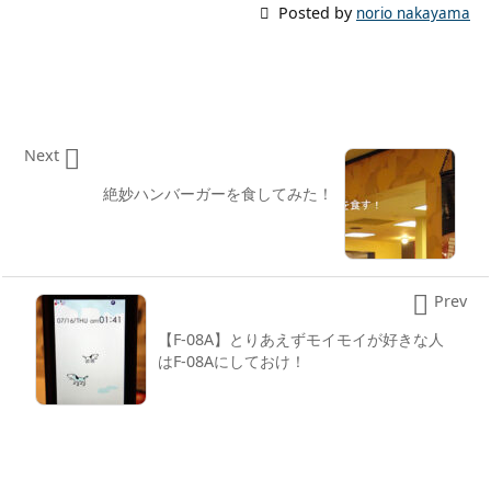

Posted by
norio nakayama

Next
絶妙ハンバーガーを食してみた！

Prev
【F-08A】とりあえずモイモイが好きな人
はF-08Aにしておけ！