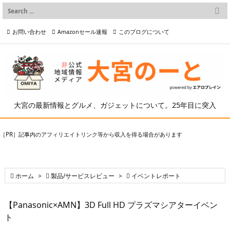

メニュー
お問い合わせ
Amazonセール速報
このブログについて

前へ

プライバシーポリシー等
写真の2次利用について

次へ

検索
大宮の最新情報とグルメ、ガジェットについて。25年目に突入
［PR］記事内のアフィリエイトリンク等から収入を得る場合があります

ホーム
>

製品/サービスレビュー
>

イベントレポート
【Panasonic×AMN】3D Full HD プラズマシアターイベン
ト