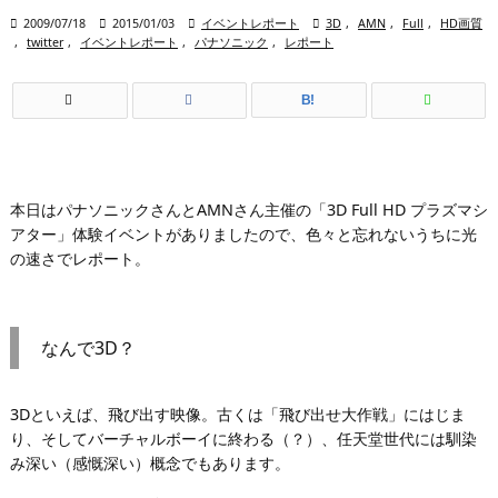

2009/07/18

2015/01/03

イベントレポート

3D
,
AMN
,
Full
,
HD画質
,
twitter
,
イベントレポート
,
パナソニック
,
レポート
B!
本日はパナソニックさんとAMNさん主催の「3D Full HD プラズマシ
アター」体験イベントがありましたので、色々と忘れないうちに光
の速さでレポート。
なんで3D？
3Dといえば、飛び出す映像。古くは「飛び出せ大作戦」にはじま
り、そしてバーチャルボーイに終わる（？）、任天堂世代には馴染
み深い（感慨深い）概念でもあります。