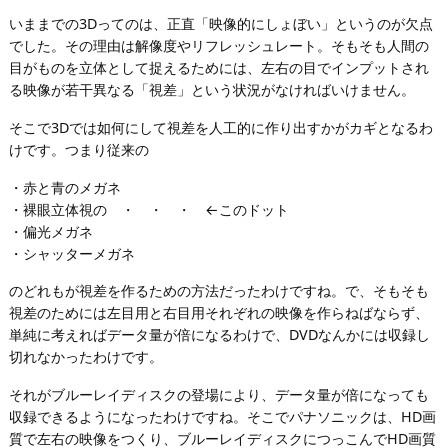
いままでの3Dってのは、正直「映像的にしょぼい」というのが欠点
でした。その理由は解像度やリフレッシュレート。そもそも人間の
目がものを立体として捉えるためには、左右の目でインプットされ
る映像が若干異なる「視差」という状況がなければいけません。
そこで3Dでは如何にして視差を人工的に作り出すかがカギとなるわ
けです。つまり従来の
・赤と青のメガネ
・裸眼立体視の ・ ・ ・ ←このドット
・偏光メガネ
・シャッターメガネ
のどれもが視差を作るための方法だったわけですね。で、そもそも
視差のためには左目用と右目用それぞれの映像を作らねばならず、
単純に考えればデータ量が倍になるわけで、DVDなんかには収録し
切れなかったわけです。
それがブルーレイディスクの登場により、データ量が倍になっても
収録できるようになったわけですね。そこでパナソニックは、HD画
質で左右の映像をつくり、ブルーレイディスクにつっこんでHD画質