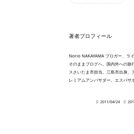
ド
レ
ス
著者プロフィール
Norio NAKAYAMA ブロ
そのままブログへ。国内外への旅行
スさいたま市担当。三島市出身。アイ
レミアムアンバサダー。エスパサ

2011/04/24

201