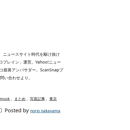
イト、ニュースサイト時代を駆け抜け
レイン」運営。Yahoo!ニュー
親善アンバサダー。ScanSnapプ
お問い合わせより。
mook
,
まとめ
,
写真記事
,
東京

Posted by
norio nakayama