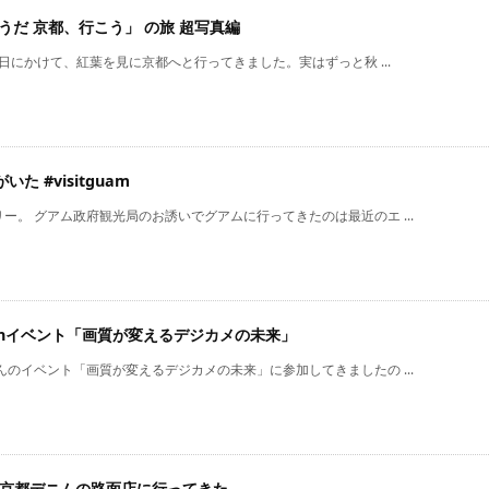
うだ 京都、行こう」 の旅 超写真編
24日にかけて、紅葉を見に京都へと行ってきました。実はずっと秋 ...
た #visitguam
ー。 グアム政府観光局のお誘いでグアムに行ってきたのは最近のエ ...
onイベント「画質が変えるデジカメの未来」
んのイベント「画質が変えるデジカメの未来」に参加してきましたの ...
った京都デニムの路面店に行ってきた