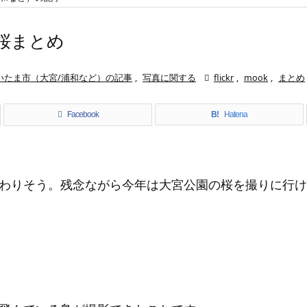
た桜まとめ
いたま市（大宮/浦和など）の記事
,
写真に関する

flickr
,
mook
,
まとめ
Facebook
B!
Hatena
わりそう。残念ながら今年は大宮公園の桜を撮りに行け