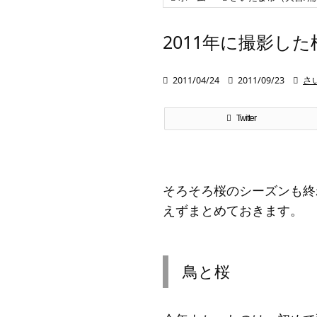
2011年に撮影し

2011/04/24

2011/09/23

さ
Twitter
そろそろ桜のシーズンも終
えずまとめておきます。
鳥と桜