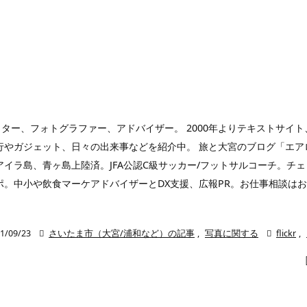
ガー、ライター、フォトグラファー、アドバイザー。 2000年よりテキストサ
やガジェット、日々の出来事などを紹介中。 旅と大宮のブログ「エアロプ
ラ島、青ヶ島上陸済。JFA公認C級サッカー/フットサルコーチ。チェコ
ポ。中小や飲食マーケアドバイザーとDX支援、広報PR。お仕事相談は
1/09/23

さいたま市（大宮/浦和など）の記事
,
写真に関する

flickr
,