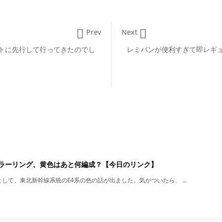


Prev
Next
トに先行して行ってきたのでし
レミパンが便利すぎて即レギ
カラーリング、黄色はあと何編成？【今日のリンク】
して、東北新幹線系統のE4系の色の話が出ました。気がついたら、 ...