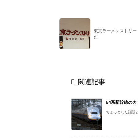
東京ラーメンストリー
た

関連記事
E4系新幹線の
ちょっとした話題と