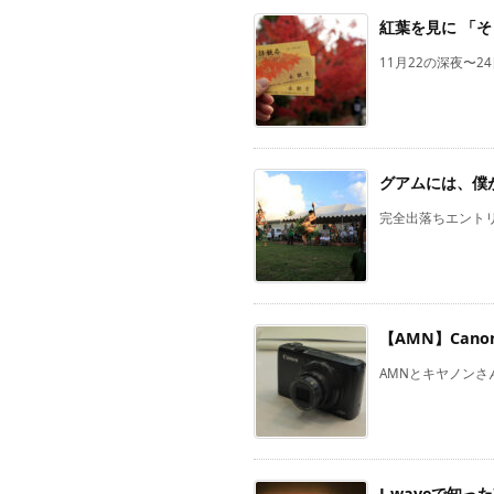
紅葉を見に 「そ
11月22の深夜〜
グアムには、僕がい
完全出落ちエントリ
【AMN】Can
AMNとキヤノンさ
J-waveで知