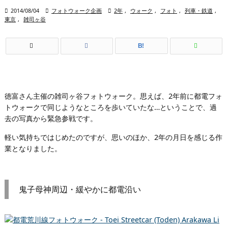

2014/08/04

フォトウォーク企画

2年
,
ウォーク
,
フォト
,
列車・鉄道
,
東京
,
雑司ヶ谷
B!
徳富さん主催の雑司ヶ谷フォトウォーク。思えば、2年前に都電フォ
トウォークで同じようなところを歩いていたな…ということで、過
去の写真から緊急参戦です。
軽い気持ちではじめたのですが、思いのほか、2年の月日を感じる作
業となりました。
鬼子母神周辺・緩やかに都電沿い