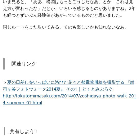
いま見ると、「ああ、構図はもっとこうしたなあ」とか「これは見
え方が変わったな」だとか、いろいろ感じるものがありますね。2年
も経つとずいぶん経験値があがっているものだと思いました。
同じルートをまた歩いてみる、てのも楽しいかも知れないなあ。
関連リンク
＞
夏の日差しをいっぱいに浴びた花々と都電荒川線を撮影する 『雑
司ヶ谷フォトウォーク2014夏』 その1 | とくとみぶろぐ
http://tokutomimasaki.com/2014/07/zoshigaya_photo_walk_201
4_summer_01.html
共有しよう！