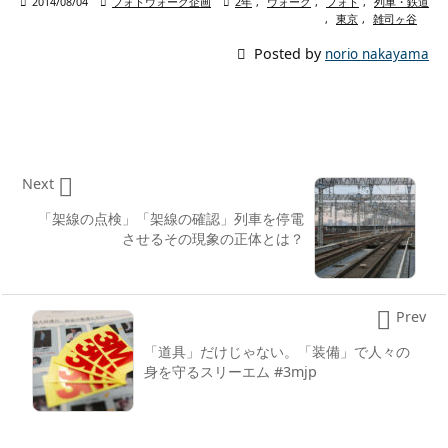

2014/08/04

フォトウォーク企画

2年
,
ウォーク
,
フォト
,
列車・鉄道
,
東京
,
雑司ヶ谷

Posted by
norio nakayama

Next
「架線の点検」「架線の確認」列車を停電
させるその現象の正体とは？

Prev
「道具」だけじゃない。「装備」で人々の
身を守るスリーエム #3mjp