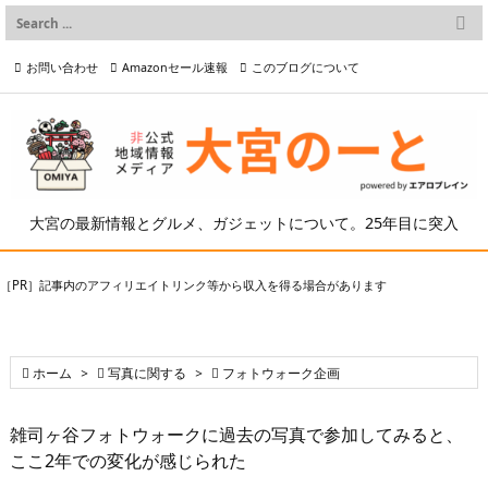

メニュー
お問い合わせ
Amazonセール速報
このブログについて

前へ

プライバシーポリシー等
写真の2次利用について

次へ

検索
大宮の最新情報とグルメ、ガジェットについて。25年目に突入
［PR］記事内のアフィリエイトリンク等から収入を得る場合があります

ホーム
>

写真に関する
>

フォトウォーク企画
雑司ヶ谷フォトウォークに過去の写真で参加してみると、
ここ2年での変化が感じられた