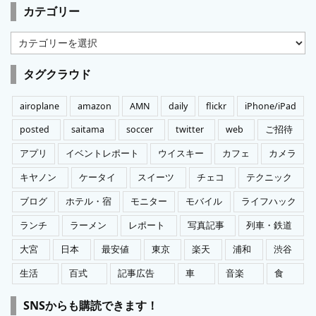
カテゴリー
カ
テ
ゴ
タグクラウド
リ
ー
airoplane
amazon
AMN
daily
flickr
iPhone/iPad
posted
saitama
soccer
twitter
web
ご招待
アプリ
イベントレポート
ウイスキー
カフェ
カメラ
キヤノン
ケータイ
スイーツ
チェコ
テクニック
ブログ
ホテル・宿
モニター
モバイル
ライフハック
ランチ
ラーメン
レポート
写真記事
列車・鉄道
大宮
日本
最安値
東京
楽天
浦和
渋谷
生活
百式
記事広告
車
音楽
食
SNSからも購読できます！