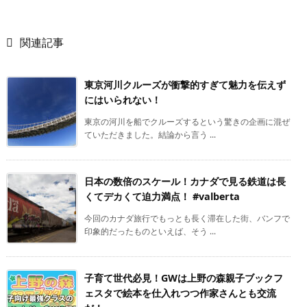

関連記事
東京河川クルーズが衝撃的すぎて魅力を伝えず
にはいられない！
東京の河川を船でクルーズするという驚きの企画に混ぜ
ていただきました。結論から言う ...
日本の数倍のスケール！カナダで見る鉄道は長
くてデカくて迫力満点！ #valberta
今回のカナダ旅行でもっとも長く滞在した街、バンフで
印象的だったものといえば、そう ...
子育て世代必見！GWは上野の森親子ブックフ
ェスタで絵本を仕入れつつ作家さんとも交流