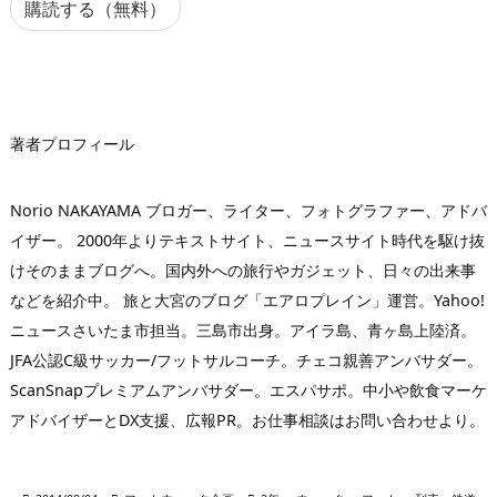
ア
購読する（無料）
ド
レ
ス
著者プロフィール
Norio NAKAYAMA ブロガー、ライター、フォトグラファー、アドバ
イザー。 2000年よりテキストサイト、ニュースサイト時代を駆け抜
けそのままブログへ。国内外への旅行やガジェット、日々の出来事
などを紹介中。 旅と大宮のブログ「エアロプレイン」運営。Yahoo!
ニュースさいたま市担当。三島市出身。アイラ島、青ヶ島上陸済。
JFA公認C級サッカー/フットサルコーチ。チェコ親善アンバサダー。
ScanSnapプレミアムアンバサダー。エスパサポ。中小や飲食マーケ
アドバイザーとDX支援、広報PR。お仕事相談はお問い合わせより。