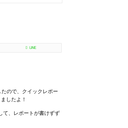
」
LINE
したので、クイックレポー
しましたよ！
まして、レポートが書けずず