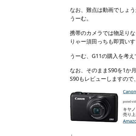
なお、難点は動画でしょう
うーむ。
携帯のカメラでは物足りな
りゃー須田っちも即買いす
うーむ、G11の購入を考え
なお、そのままS90を1か
S90もレビューしますの
Cano
posted wi
キヤノン 
売り上
Amaz