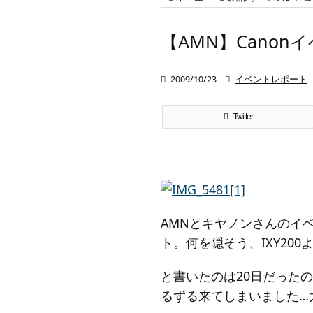
【AMN】Cano

2009/10/23

イベントレポート
Twitter
AMNとキヤノンさんのイ
ト。何を隠そう、IXY2
と書いたのは20日だったの
るずる来てしまいました…