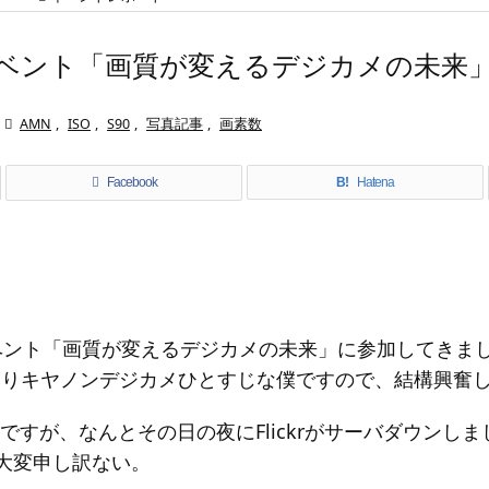
nイベント「画質が変えるデジカメの未来

AMN
,
ISO
,
S90
,
写真記事
,
画素数
Facebook
B!
Hatena
ベント「画質が変えるデジカメの未来」に参加してきま
00よりキヤノンデジカメひとすじな僕ですので、結構興奮
ですが、なんとその日の夜にFlickrがサーバダウンし
大変申し訳ない。