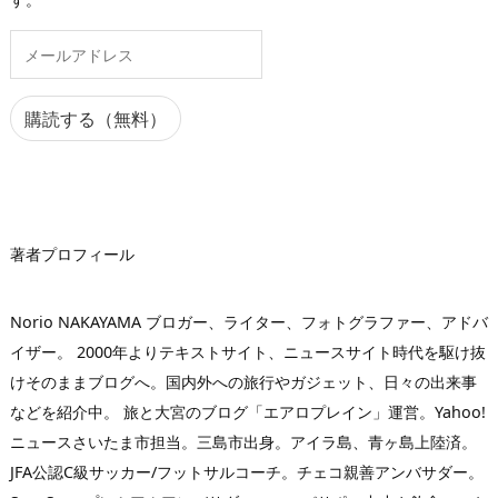
メ
ー
ル
ア
購読する（無料）
ド
レ
ス
著者プロフィール
Norio NAKAYAMA ブロガー、ライター、フォトグラファー、アドバ
イザー。 2000年よりテキストサイト、ニュースサイト時代を駆け抜
けそのままブログへ。国内外への旅行やガジェット、日々の出来事
などを紹介中。 旅と大宮のブログ「エアロプレイン」運営。Yahoo!
ニュースさいたま市担当。三島市出身。アイラ島、青ヶ島上陸済。
JFA公認C級サッカー/フットサルコーチ。チェコ親善アンバサダー。