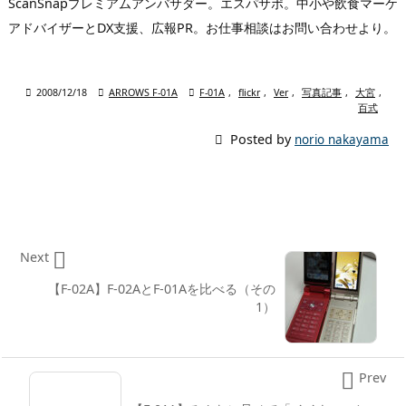
ScanSnapプレミアムアンバサダー。エスパサポ。中小や飲食マーケ
アドバイザーとDX支援、広報PR。お仕事相談はお問い合わせより。

2008/12/18

ARROWS F-01A

F-01A
,
flickr
,
Ver
,
写真記事
,
大宮
,
百式

Posted by
norio nakayama

Next
【F-02A】F-02AとF-01Aを比べる（その
1）

Prev