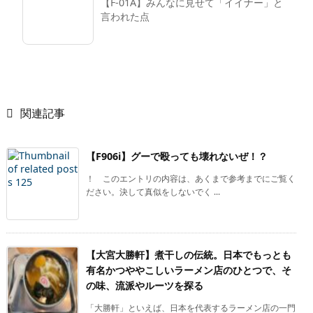
【F-01A】みんなに見せて「イイナー」と
言われた点

関連記事
【F906i】グーで殴っても壊れないぜ！？
！ このエントリの内容は、あくまで参考までにご覧く
ださい。決して真似をしないでく ...
【大宮大勝軒】煮干しの伝統。日本でもっとも
有名かつややこしいラーメン店のひとつで、そ
の味、流派やルーツを探る
「大勝軒」といえば、日本を代表するラーメン店の一門