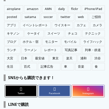
リ
ー
airoplane
amazon
AMN
daily
flickr
iPhone/iPad
posted
saitama
soccer
twitter
web
ご招待
アプリ
イベントレポート
ウイスキー
カフェ
カメラ
キヤノン
ケータイ
スイーツ
チェコ
テクニック
ブログ
ホテル・宿
モニター
モバイル
ライフハック
ランチ
ラーメン
レポート
写真記事
列車・鉄道
大宮
日本
最安値
東京
楽天
浦和
渋谷
生活
百式
記事広告
車
音楽
食
SNSからも購読できます！
Twitter
Facebook
Instagram
LINEで購読