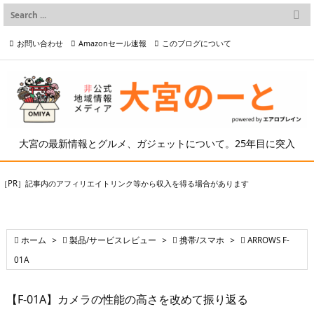

メニュー
お問い合わせ
Amazonセール速報
このブログについて

前へ

プライバシーポリシー等
写真の2次利用について

次へ

検索
大宮の最新情報とグルメ、ガジェットについて。25年目に突入
［PR］記事内のアフィリエイトリンク等から収入を得る場合があります

ホーム
>

製品/サービスレビュー
>

携帯/スマホ
>

ARROWS F-
01A
【F-01A】カメラの性能の高さを改めて振り返る