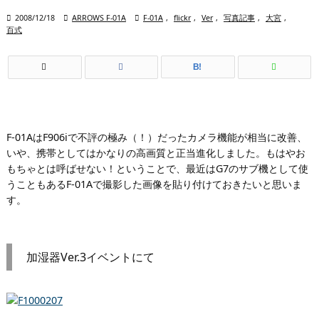

2008/12/18

ARROWS F-01A

F-01A
,
flickr
,
Ver
,
写真記事
,
大宮
,
百式
B!
F-01AはF906iで不評の極み（！）だったカメラ機能が相当に改善、
いや、携帯としてはかなりの高画質と正当進化しました。もはやお
もちゃとは呼ばせない！ということで、最近はG7のサブ機として使
うこともあるF-01Aで撮影した画像を貼り付けておきたいと思いま
す。
加湿器Ver.3イベントにて