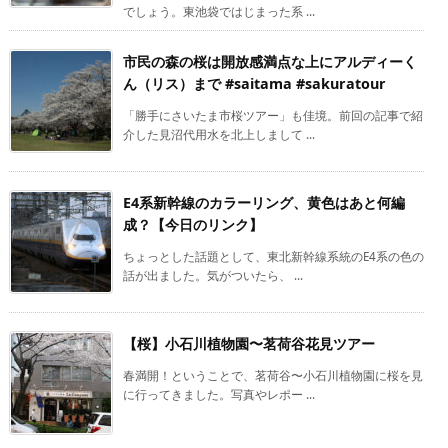
でしょう。東池袋ではじまった系 ...
市民の森の桜は開放感満点な上にアルディーく
ん（リス）まで #saitama #sakuratour
「勝手にさいたま市桜ツアー」も佳境。前回の記事で紹
介した見沼代用水を北上しまして ...
E4系新幹線のカラーリング、黄色はあと何編
成？【今日のリンク】
ちょっとした話題として、東北新幹線系統のE4系の色の
話が出ました。気がついたら、 ...
【桜】小石川植物園〜茗荷谷花見ツアー
春満開！ということで、茗荷谷〜小石川植物園に桜を見
に行ってきました。写真やレポー ...