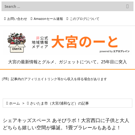

メニュー
お問い合わせ
Amazonセール速報
このブログについて

前へ

プライバシーポリシー等
写真の2次利用について

次へ

検索
大宮の最新情報とグルメ、ガジェットについて。25年目に突入
［PR］記事内のアフィリエイトリンク等から収入を得る場合があります

ホーム
>

さいたま市（大宮/浦和など）の記事
シェアキッズスペース あそびラボ！大宮西口に子供と大人
どちらも嬉しい空間が爆誕。1畳プラレールもあるよ！