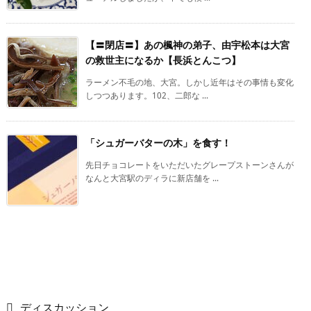
【〓閉店〓】あの楓神の弟子、由宇松本は大宮
の救世主になるか【長浜とんこつ】
ラーメン不毛の地、大宮。しかし近年はその事情も変化
しつつあります。102、二郎な ...
「シュガーバターの木」を食す！
先日チョコレートをいただいたグレープストーンさんが
なんと大宮駅のディラに新店舗を ...
ディスカッション