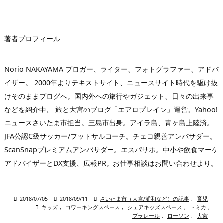
ス
著者プロフィール
Norio NAKAYAMA ブロガー、ライター、フォトグラファー、アドバ
イザー。 2000年よりテキストサイト、ニュースサイト時代を駆け抜
けそのままブログへ。国内外への旅行やガジェット、日々の出来事
などを紹介中。 旅と大宮のブログ「エアロプレイン」運営。Yahoo!
ニュースさいたま市担当。三島市出身。アイラ島、青ヶ島上陸済。
JFA公認C級サッカー/フットサルコーチ。チェコ親善アンバサダー。
ScanSnapプレミアムアンバサダー。エスパサポ。中小や飲食マーケ
アドバイザーとDX支援、広報PR。お仕事相談はお問い合わせより。

2018/07/05

2018/09/11

さいたま市（大宮/浦和など）の記事
,
育児

キッズ
,
コワーキングスペース
,
シェアキッズスペース
,
トミカ
,
プラレール
,
ローソン
,
大宮