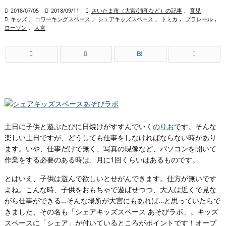

2018/07/05

2018/09/11

さいたま市（大宮/浦和など）の記事
,
育児

キッズ
,
コワーキングスペース
,
シェアキッズスペース
,
トミカ
,
プラレール
,
ローソン
,
大宮
B!
土日に子供と遊ぶたびに日焼けがすすんでいく
のりお
です。そんな
楽しい土日ですが、どうしても仕事をしなければならない時があり
ます。いや、仕事だけで無く、写真の現像など、パソコンを開いて
作業をする必要のある時は、月に1回くらいはあるものです。
とはいえ、子供は遊んで欲しいとせがんできます。仕方が無いです
よね。こんな時、子供をおもちゃで遊ばせつつ、大人は近くで見な
がら仕事ができる…そんな場所が大宮にもあれば…と思っていたらで
きました、その名も「シェアキッズスペース あそびラボ」。キッズ
スペースに「シェア」が付いているところがポイントです！オープ