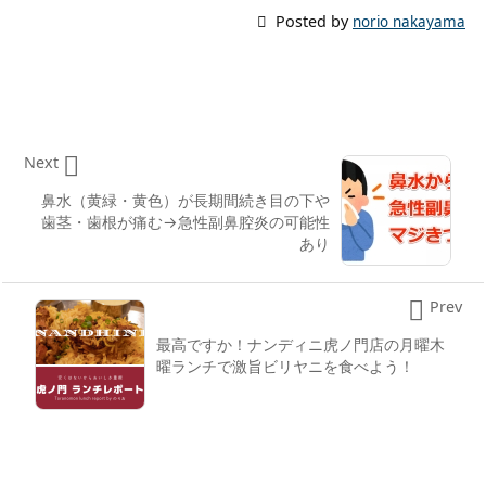

Posted by
norio nakayama

Next
鼻水（黄緑・黄色）が長期間続き目の下や
歯茎・歯根が痛む→急性副鼻腔炎の可能性
あり

Prev
最高ですか！ナンディニ虎ノ門店の月曜木
曜ランチで激旨ビリヤニを食べよう！