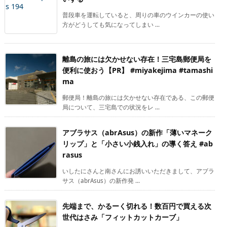
普段車を運転していると、周りの車のウインカーの使い
方がどうしても気になってしまい ...
離島の旅には欠かせない存在！三宅島郵便局を
便利に使おう【PR】 #miyakejima #tamashi
ma
郵便局！離島の旅には欠かせない存在である、この郵便
局について、三宅島での状況をレ ...
アブラサス（abrAsus）の新作「薄いマネーク
リップ」と「小さい小銭入れ」の導く答え #ab
rasus
いしたにさんと南さんにお誘いいただきまして、アブラ
サス（abrAsus）の新作発 ...
先端まで、かるーく切れる！数百円で買える次
世代はさみ「フィットカットカーブ」