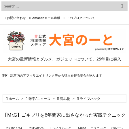

メニュー
お問い合わせ
Amazonセール速報
このブログについて

前へ

プライバシーポリシー等
写真の2次利用について

次へ

検索
大宮の最新情報とグルメ、ガジェットについて。25年目に突入
［PR］記事内のアフィリエイトリンク等から収入を得る場合があります

ホーム
>

雑学/ニュース
>

読み物
>

ライフハック
【Mr.G】ゴキブリを6年間家に出さなかった実践テクニック

2008/11/14

2015/05/16

ライフハック

6年間
,
テクニック
,
バルサン