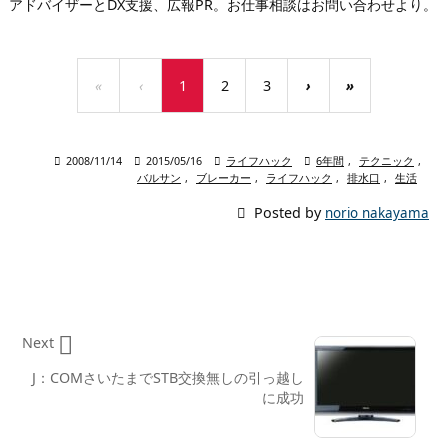
アドバイザーとDX支援、広報PR。お仕事相談はお問い合わせより。
«
‹
1
2
3
›
»

2008/11/14

2015/05/16

ライフハック

6年間
,
テクニック
,
バルサン
,
ブレーカー
,
ライフハック
,
排水口
,
生活

Posted by
norio nakayama

Next
J：COMさいたまでSTB交換無しの引っ越し
に成功