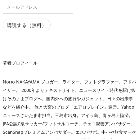
メ
ー
ル
ア
購読する（無料）
ド
レ
ス
著者プロフィール
Norio NAKAYAMA ブロガー、ライター、フォトグラファー、アドバ
イザー。 2000年よりテキストサイト、ニュースサイト時代を駆け抜
けそのままブログへ。国内外への旅行やガジェット、日々の出来事
などを紹介中。 旅と大宮のブログ「エアロプレイン」運営。Yahoo!
ニュースさいたま市担当。三島市出身。アイラ島、青ヶ島上陸済。
JFA公認C級サッカー/フットサルコーチ。チェコ親善アンバサダー。
ScanSnapプレミアムアンバサダー。エスパサポ。中小や飲食マーケ