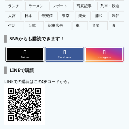
ランチ
ラーメン
レポート
写真記事
列車・鉄道
大宮
日本
最安値
東京
楽天
浦和
渋谷
生活
百式
記事広告
車
音楽
食
SNSからも購読できます！
Twitter
Facebook
Instagram
LINEで購読
LINEでの購読はこのQRコードから。