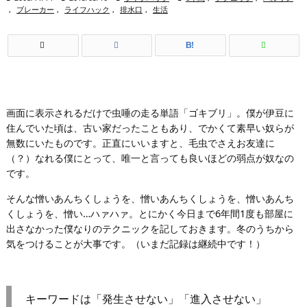
,
ブレーカー
,
ライフハック
,
排水口
,
生活
B!
画面に表示されるだけで虫唾の走る単語「ゴキブリ」。僕が伊豆に
住んでいた頃は、古い家だったこともあり、でかくて素早い奴らが
無数にいたものです。正直にいいますと、毛虫でさえお友達に
（？）なれる僕にとって、唯一と言っても良いほどの弱点が奴なの
です。
そんな憎いあんちくしょうを、憎いあんちくしょうを、憎いあんち
くしょうを、憎い…ハァハァ。とにかく今日まで6年間1度も部屋に
出さなかった僕なりのテクニックを記しておきます。冬のうちから
気をつけることが大事です。（いまだ記録は継続中です！）
キーワードは「発生させない」「進入させない」