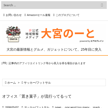

メニュー
お問い合わせ
Amazonセール速報
このブログについて

前へ

プライバシーポリシー等
写真の2次利用について

次へ

検索
大宮の最新情報とグルメ、ガジェットについて。25年目に突入
［PR］記事内のアフィリエイトリンク等から収入を得る場合があります

ホーム
>

サッカー/フットサル
オフィス「置き菓子」が流行ってるって

2008/05/07

サッカー/フットサル

news
,
one word too many
,
snack
,