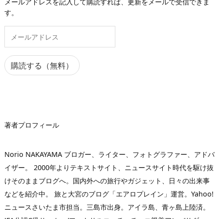
メールアドレスを記入して購読すれば、更新をメールで受信できま
す。
メ
ー
ル
ア
購読する（無料）
ド
レ
ス
著者プロフィール
Norio NAKAYAMA ブロガー、ライター、フォトグラファー、アドバ
イザー。 2000年よりテキストサイト、ニュースサイト時代を駆け抜
けそのままブログへ。国内外への旅行やガジェット、日々の出来事
などを紹介中。 旅と大宮のブログ「エアロプレイン」運営。Yahoo!
ニュースさいたま市担当。三島市出身。アイラ島、青ヶ島上陸済。