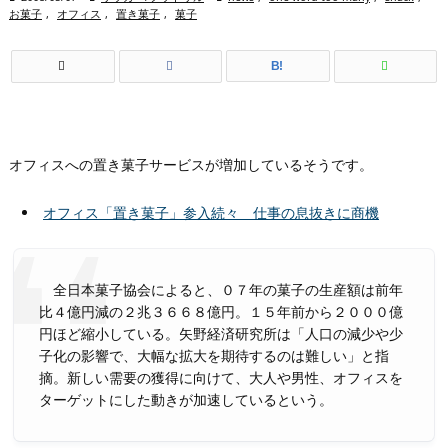
お菓子
,
オフィス
,
置き菓子
,
菓子
B!
オフィスへの置き菓子サービスが増加しているそうです。
オフィス「置き菓子」参入続々 仕事の息抜きに商機
全日本菓子協会によると、０７年の菓子の生産額は前年
比４億円減の２兆３６６８億円。１５年前から２０００億
円ほど縮小している。矢野経済研究所は「人口の減少や少
子化の影響で、大幅な拡大を期待するのは難しい」と指
摘。新しい需要の獲得に向けて、大人や男性、オフィスを
ターゲットにした動きが加速しているという。