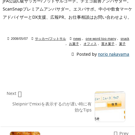
JFA公認C級サッカー/フットサルコーチ。チェコ親善アンバサダー。
ScanSnapプレミアムアンバサダー。エスパサポ。中小や飲食マーケ
アドバイザーとDX支援、広報PR。お仕事相談はお問い合わせより。

2008/05/07

サッカー/フットサル

news
,
one word too many
,
snack
,
お菓子
,
オフィス
,
置き菓子
,
菓子

Posted by
norio nakayama

Next
Sleipnirでmixiを表示するのが遅い時に有
効なTips

Prev