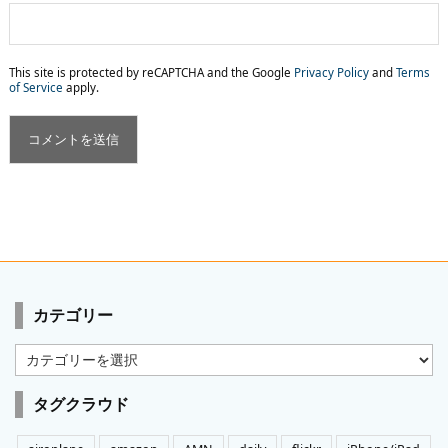
This site is protected by reCAPTCHA and the Google
Privacy Policy
and
Terms
of Service
apply.
カテゴリー
カ
テ
ゴ
タグクラウド
リ
ー