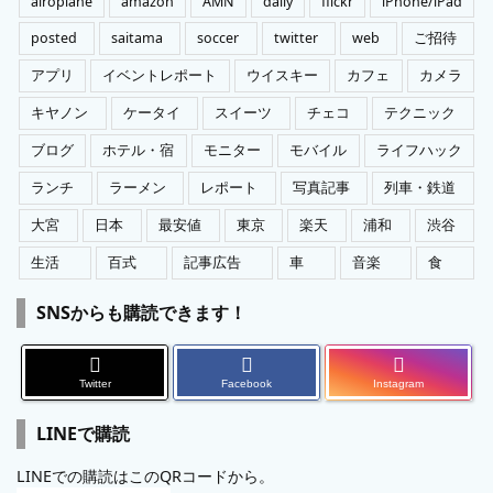
airoplane
amazon
AMN
daily
flickr
iPhone/iPad
posted
saitama
soccer
twitter
web
ご招待
アプリ
イベントレポート
ウイスキー
カフェ
カメラ
キヤノン
ケータイ
スイーツ
チェコ
テクニック
ブログ
ホテル・宿
モニター
モバイル
ライフハック
ランチ
ラーメン
レポート
写真記事
列車・鉄道
大宮
日本
最安値
東京
楽天
浦和
渋谷
生活
百式
記事広告
車
音楽
食
SNSからも購読できます！
Twitter
Facebook
Instagram
LINEで購読
LINEでの購読はこのQRコードから。