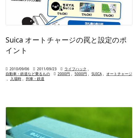
Suica オートチャージの罠と設定のポ
イント

2010/09/06

2011/09/23

ライフハック
,
自動車・鉄道など乗るもの

2000円
,
5000円
,
SUICA
,
オートチャージ
,
入場時
,
列車・鉄道