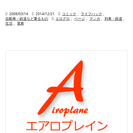

2008/03/14

2014/12/21

コミック
,
ライフハック
,
自動車・鉄道など乗るもの

エログロ
,
ページ
,
マンガ
,
列車・鉄道
,
生活
,
電車