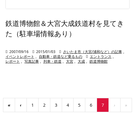
鉄道博物館＆大宮大成鉄道村を見てき
た（駐車場情報あり）

2007/09/16

2015/01/03

さいたま市（大宮/浦和など）の記事
,
イベントレポート
,
自動車・鉄道など乗るもの

エントランス
,
レポート
,
写真記事
,
列車・鉄道
,
大宮
,
大成
,
鉄道博物館
«
‹
1
2
3
4
5
6
7
›
»