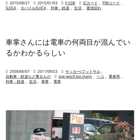

2010/08/27

2015/01/03

F-03B

ICカード
,
PINコード
,
SUICA
,
モバイルSUICA
,
列車・鉄道
,
生活
,
電池切れ
車掌さんには電車の何両目が混んでい
るかわかるらしい

2008/06/07

2011/09/23

サッカー/フットサル
,
自動車・鉄道など乗るもの

one word too many
,
ヘコ
,
乗車率
,
列車・鉄道
,
生活
,
車掌
,
電車