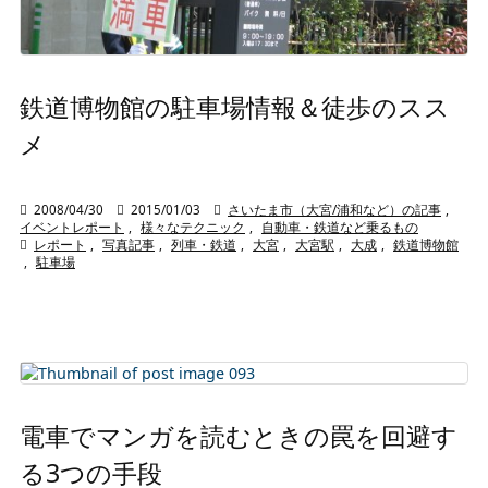
鉄道博物館の駐車場情報＆徒歩のスス
メ

2008/04/30

2015/01/03

さいたま市（大宮/浦和など）の記事
,
イベントレポート
,
様々なテクニック
,
自動車・鉄道など乗るもの

レポート
,
写真記事
,
列車・鉄道
,
大宮
,
大宮駅
,
大成
,
鉄道博物館
,
駐車場
電車でマンガを読むときの罠を回避す
る3つの手段