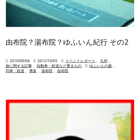
由布院？湯布院？ゆふいん紀行 その2

2010/09/04

2012/10/05

イベントレポート
,
九州
,
旅に関する記事
,
自動車・鉄道など乗るもの

ゆふいんの森
,
列車・鉄道
,
博多
,
湯布院
,
由布院