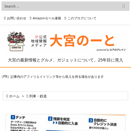

メニュー
お問い合わせ
Amazonセール速報
このブログについて

前へ

プライバシーポリシー等
写真の2次利用について

次へ

検索
大宮の最新情報とグルメ、ガジェットについて。25年目に突入
［PR］記事内のアフィリエイトリンク等から収入を得る場合があります

ホーム
>

列車・鉄道