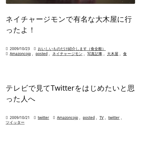
ネイチャージモンで有名な大木屋に行
ったよ！

2009/10/23

おいしいものだけ紹介します（食全般）

Amazoncojp
,
posted
,
ネイチャージモン
,
写真記事
,
大木屋
,
食
テレビで見てTwitterをはじめたいと思
った人へ

2009/10/21

twitter

Amazoncojp
,
posted
,
TV
,
twitter
,
ツイッター