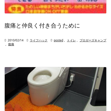
腹痛と仲良く付き合うために

2010/02/14

ライフハック

posted
,
トイレ
,
ブロガーズキャンプ
,
腹痛