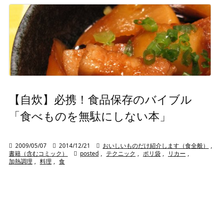
【自炊】必携！食品保存のバイブル
「食べものを無駄にしない本」

2009/05/07

2014/12/21

おいしいものだけ紹介します（食全般）
,
書籍（含むコミック）

posted
,
テクニック
,
ポリ袋
,
リカー
,
加熱調理
,
料理
,
食