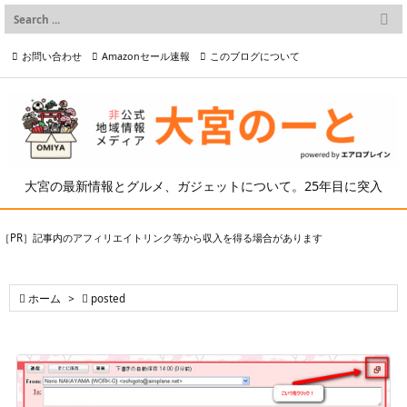

メニュー
お問い合わせ
Amazonセール速報
このブログについて

前へ

プライバシーポリシー等
写真の2次利用について

次へ

検索
大宮の最新情報とグルメ、ガジェットについて。25年目に突入
［PR］記事内のアフィリエイトリンク等から収入を得る場合があります

ホーム
>

posted