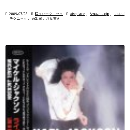

2009/07/28

様々なテクニック

airoplane
,
Amazoncojp
,
posted
,
テクニック
,
婚姻届
,
注意書き