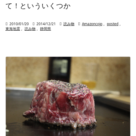
て！といういくつか

2010/01/20

2014/12/21

読み物

Amazoncojp
,
posted
,
東海地震
,
読み物
,
静岡県