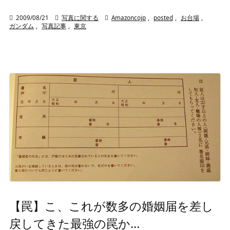

2009/08/21

写真に関する

Amazoncojp
,
posted
,
お台場
,
ガンダム
,
写真記事
,
東京
【罠】こ、これが数多の婚姻届を差し
戻してきた最強の罠か…