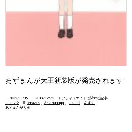
あずまんが大王新装版が発売されます

2009/06/05

2014/12/21

アフィリエイトに関する記事
,
コミック

amazon
,
Amazoncojp
,
posted
,
あずま
,
あずまんが大王