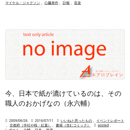
マイケル・ジャクソン
,
心臓発作
,
訃報
,
音楽
今、日本で紙が漉けているのは、その
職人のおかげなの（永六輔）

2009/06/26

2016/07/11

いいねと思ったもの
,
イベントレポート
,
京都府（寺社や桜・紅葉）
,
書籍（含むコミック）

posted
,
レポート
,
六輔
,
日本
,
銀座