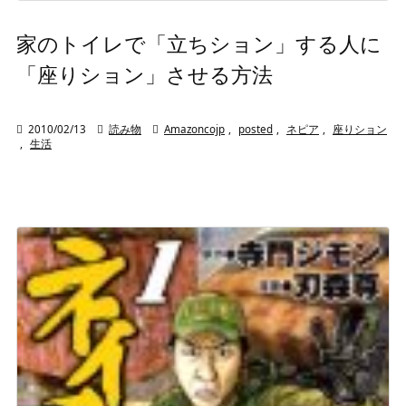
家のトイレで「立ちション」する人に
「座りション」させる方法

2010/02/13

読み物

Amazoncojp
,
posted
,
ネピア
,
座りション
,
生活