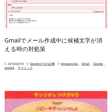
Gmailでメール作成中に候補文字が消
える時の対処策

2010/03/10

Googleネタの記事

Amazoncojp
,
Gmail
,
Google
,
posted
,
テクニック