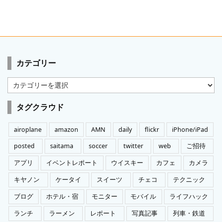
カテゴリー
カ
テ
ゴ
タグクラウド
リ
ー
airoplane
amazon
AMN
daily
flickr
iPhone/iPad
posted
saitama
soccer
twitter
web
ご招待
アプリ
イベントレポート
ウイスキー
カフェ
カメラ
キヤノン
ケータイ
スイーツ
チェコ
テクニック
ブログ
ホテル・宿
モニター
モバイル
ライフハック
ランチ
ラーメン
レポート
写真記事
列車・鉄道