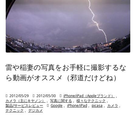
雷や稲妻の写真をお手軽に撮影するな
ら動画がオススメ（邪道だけどね）

2012/05/29

2012/05/30

iPhone/iPad（Appleブランド）
,
カメラ（主にキヤノン）
,
写真に関する
,
様々なテクニック
,
製品/サービスレビュー

Google
,
iPhone/iPad
,
picasa
,
カメラ
,
テクニック
,
デジカメ