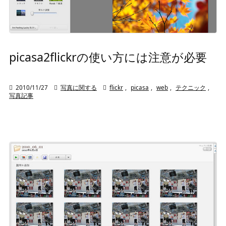
picasa2flickrの使い方には注意が必要

2010/11/27

写真に関する

flickr
,
picasa
,
web
,
テクニック
,
写真記事