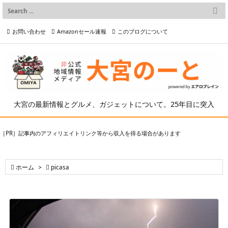

メニュー
お問い合わせ
Amazonセール速報
このブログについて

前へ

プライバシーポリシー等
写真の2次利用について

次へ

検索
大宮の最新情報とグルメ、ガジェットについて。25年目に突入
［PR］記事内のアフィリエイトリンク等から収入を得る場合があります

ホーム
>

picasa