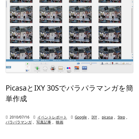
PicasaとIXY 30Sでパラパラマンガを簡
単作成

2010/07/16

イベントレポート

Google
,
IXY
,
picasa
,
Step
,
パラパラマンガ
,
写真記事
,
映画