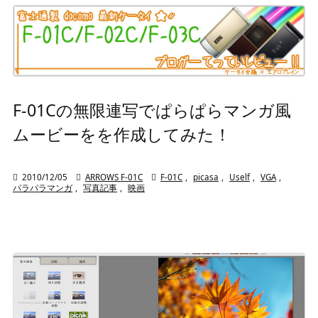
F-01Cの無限連写でぱらぱらマンガ風
ムービーをを作成してみた！

2010/12/05

ARROWS F-01C

F-01C
,
picasa
,
Uself
,
VGA
,
パラパラマンガ
,
写真記事
,
映画