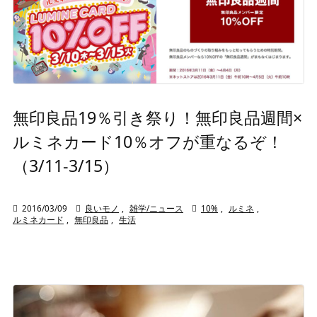
無印良品19％引き祭り！無印良品週間×
ルミネカード10％オフが重なるぞ！
（3/11-3/15）

2016/03/09

良いモノ
,
雑学/ニュース

10%
,
ルミネ
,
ルミネカード
,
無印良品
,
生活