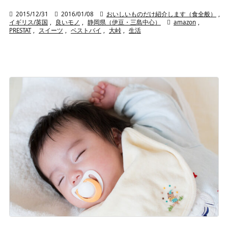

2015/12/31

2016/01/08

おいしいものだけ紹介します（食全般）
,
イギリス/英国
,
良いモノ
,
静岡県（伊豆・三島中心）

amazon
,
PRESTAT
,
スイーツ
,
ベストバイ
,
大峠
,
生活