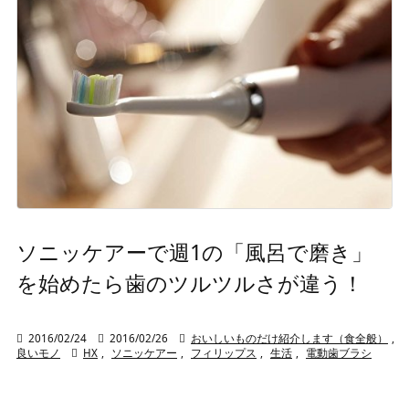
ソニッケアーで週1の「風呂で磨き」
を始めたら歯のツルツルさが違う！

2016/02/24

2016/02/26

おいしいものだけ紹介します（食全般）
,
良いモノ

HX
,
ソニッケアー
,
フィリップス
,
生活
,
電動歯ブラシ