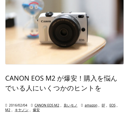
CANON EOS M2 が爆安！購入を悩ん
でいる人にいくつかのヒントを

2016/02/04

CANON EOS M2
,
良いモノ

amazon
,
EF
,
EOS
,
M2
,
キヤノン
,
爆安