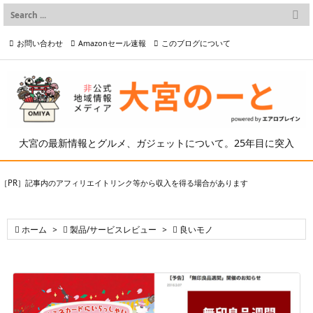

メニュー
お問い合わせ
Amazonセール速報
このブログについて

前へ

プライバシーポリシー等
写真の2次利用について

次へ

検索
大宮の最新情報とグルメ、ガジェットについて。25年目に突入
［PR］記事内のアフィリエイトリンク等から収入を得る場合があります

ホーム
>

製品/サービスレビュー
>

良いモノ