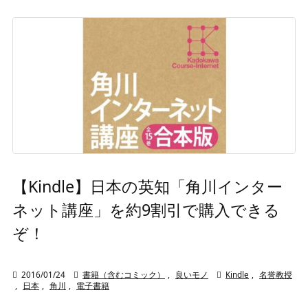
【Kindle】日本の英知「角川インター
ネット講座」を約9割引で購入できる
ぞ！

2016/01/24

書籍（含むコミック）
,
良いモノ

Kindle
,
名誉教授
,
日本
,
角川
,
電子書籍