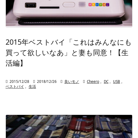
2015年ベストバイ「これはみんなにも
買って欲しいなあ」と妻も同意！【生
活編】

2015/12/28

2018/12/26

良いモノ

Cheero
,
DC
,
USB
,
ベストバイ
,
生活