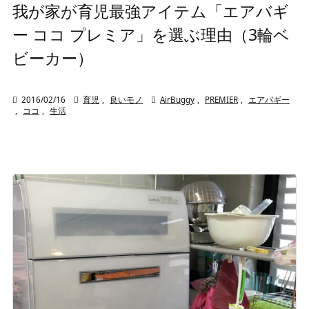
我が家が育児最強アイテム「エアバギ
ー ココ プレミア」を選ぶ理由（3輪ベ
ビーカー）

2016/02/16

育児
,
良いモノ

AirBuggy
,
PREMIER
,
エアバギー
,
ココ
,
生活