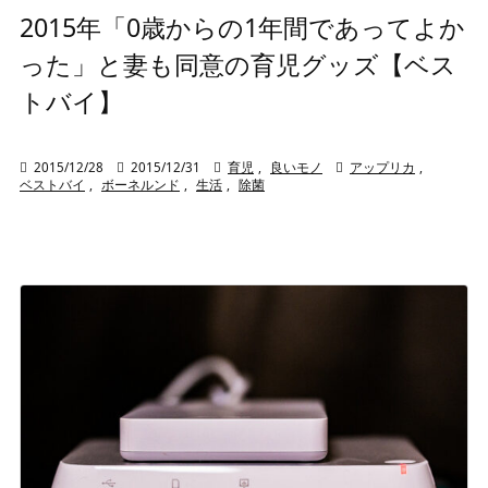
2015年「0歳からの1年間であってよか
った」と妻も同意の育児グッズ【ベス
トバイ】

2015/12/28

2015/12/31

育児
,
良いモノ

アップリカ
,
ベストバイ
,
ボーネルンド
,
生活
,
除菌