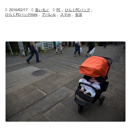

2016/02/17

良いモノ

PC
,
ひらくPCバッグ
,
ひらくPCバッグmini
,
アパレル
,
スマホ
,
生活