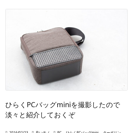
ひらくPCバッグminiを撮影したので
淡々と紹介しておくぞ

2016/02/23

良いモノ

PC
,
ひらくPCバッグmini
,
ターポリン
,