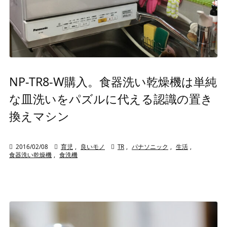
NP-TR8-W購入。食器洗い乾燥機は単純
な皿洗いをパズルに代える認識の置き
換えマシン

2016/02/08

育児
,
良いモノ

TR
,
パナソニック
,
生活
,
食器洗い乾燥機
,
食洗機