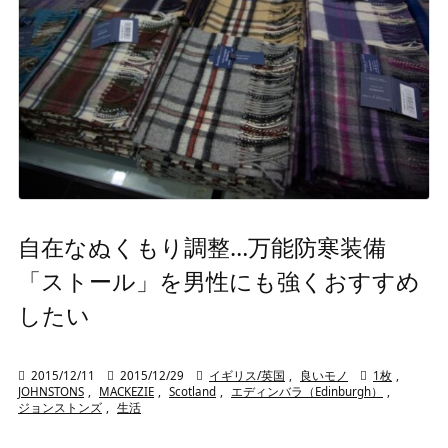
自在なぬくもり調整…万能防寒装備
「ストール」を男性にも強くおすすめ
したい

2015/12/11

2015/12/29

イギリス/英国
,
良いモノ

1枚
,
JOHNSTONS
,
MACKEZIE
,
Scotland
,
エディンバラ（Edinburgh）
,
ジョンストンズ
,
生活