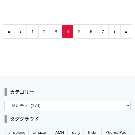
«
‹
1
2
3
4
5
6
7
›
»
カテゴリー
カ
テ
ゴ
タグクラウド
リ
ー
airoplane
amazon
AMN
daily
flickr
iPhone/iPad